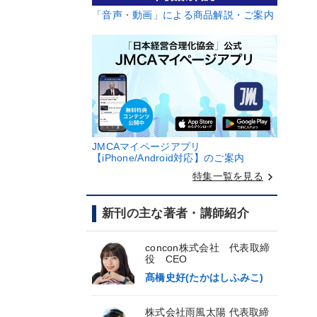
「音声・動画」による商品解説・ご案内
JMCAマイページアプリ
【iPhone/Android対応】のご案内
keyboard_arrow_right
特集一覧を見る
新刊の主な著者・講師紹介
concon株式会社 代表取締
役 CEO
髙橋史好(たかはしふみこ)
株式会社雨風太陽 代表取締