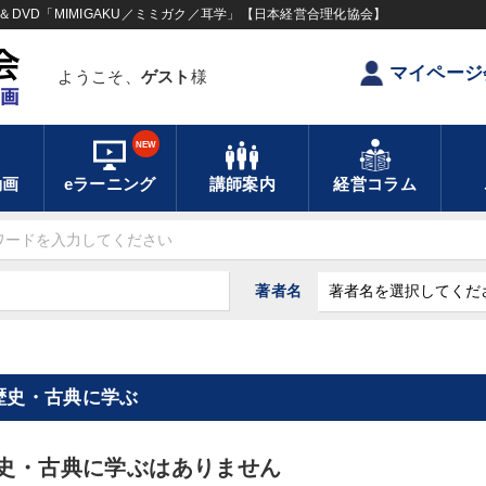
DVD「MIMIGAKU／ミミガク／耳学」【日本経営合理化協会】
マイページ
ようこそ、
ゲスト
様
NEW
動画
eラーニング
講師案内
経営コラム
著者名
歴史・古典に学ぶ
史・古典に学ぶはありません