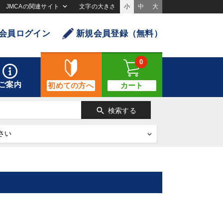
JMCAの関連サイト
文字の大きさ
小
中
大
会員ログイン
新規会員登録（無料）
0
ご案内
初めての方へ
カート
search
検索する