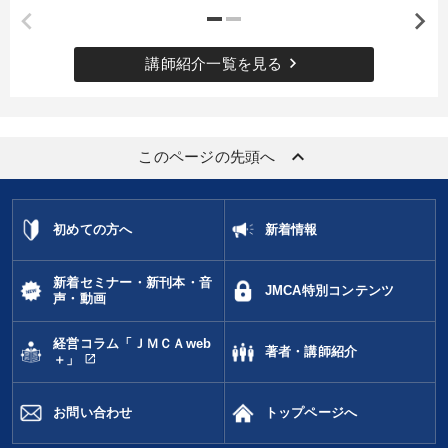
keyboard_arrow_right
講師紹介一覧を見る
keyboard_arrow_up
このページの先頭へ
初めての方へ
新着情報
新着セミナー・新刊本・音
JMCA特別コンテンツ
声・動画
経営コラム「ＪＭＣＡweb
著者・講師紹介
open_in_new
＋」
お問い合わせ
トップページへ