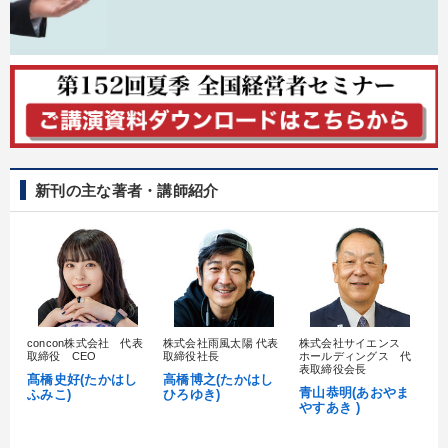
新刊の主な著者・講師紹介
concon株式会社 代表
株式会社雨風太陽 代表
株式会社サイエンス
髙
取締役 CEO
取締役社長
ホールディングス 代
村
表取締役会長
髙橋史好(たかはし
高橋博之(たかはし
し
青山恭明(あおやま
ふみこ)
ひろゆき)
やすあき )