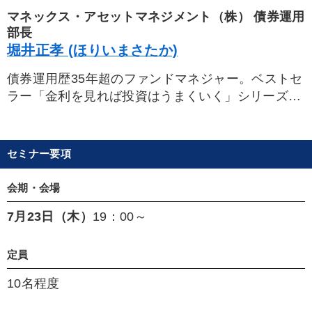
設立、代表取締役に就任。実績が数字で残る投資の
マネックス・アセットマネジメント（株） 債券運用
世界にあって、欧米ファンドのグローバル株部門で
部長
1984年以降、例外的な年を除き17 年にわたり、
堀井正孝 (ほりいまさたか)
トップクォーター（成績上位4 分の1）の驚異的な
債券運用歴35年超のファンドマネジャー。ベストセ
成績をあげる。徹底した現場主義を貫き、年間を通
ラー「金利を見れば投資はうまくいく」シリーズ著
し日米欧の各地を歩き巡り、カネの流れと企業情報
者。国内有数の先進国債券ファンド「グローバル・
を収集。氏がこの20 年間に訪問した会社数は、延
ソブリン・オープン（通称グロソブ）」元運用責任
べ1 千社を超える。著書に、『勝つ企業の条件』、
者（2005年～2015年12月）。第一生命保険（株）
『おカネの法則』の他、速報CDシリーズ『大竹愼
セミナー要項
および系列運用会社、国際投信投資顧問（株）（現
一の最新経済予測』などがある。
三菱UFJアセットマネジメント（株））、SBI系列
会期・会場
運用会社で、一貫して金利の探求、債券運用に従
7月23日（木）
19：00～
事。著書に「経済はお金から学べ」（2025/11 SB
クリエイティブ）、「金利を見れば投資はうまくい
く 日本編」（2024/11 クロスメディア・パブ
定員
リッシング）、「改訂版 金利を見れば投資はうま
10名程度
くいく」（2022/6 クロスメディア・パブリッシン
グ）。