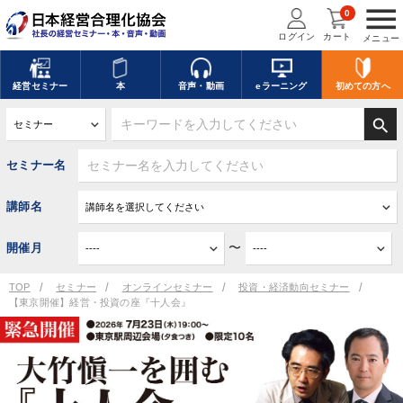
menu
0
ログイン
カート
メニュー
経営
セミナー
本
音声・動画
eラーニング
初めての方
へ
search
セミナー名
講師名
〜
開催月
TOP
セミナー
オンラインセミナー
投資・経済動向セミナー
【東京開催】経営・投資の座『十人会』