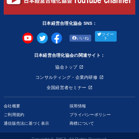
日本経営合理化協会 SNS：
ツイー
いいね
ト
日本経営合理化協会の関連サイト：
協会トップ
コンサルティング・企業内研修
全国経営者セミナー
会社概要
採用情報
ご利用規約
プライバシーポリシー
【東京開催】経営・投資の座『十人会』
通信販売法に基づく表示
商標について
100,000円〜
keyboard_arrow_down
セミナー選択