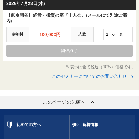
2026年7月23日(木)
【東京開催】経営・投資の座『十人会』(メールにて別途ご案
内)
参加料
100,000
円
人数
名
開催終了
※表示は全て税込（10%）価格です。
keyboard_arrow_right
このセミナーについてのお問い合わせ
keyboard_arrow_up
このページの先頭へ
初めての方へ
新着情報