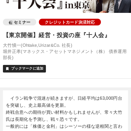
セミナー
クレジットカード決済対応
【東京開催】経営・投資の座『十人会』
大竹愼一(Ohtake,Urizar&Co. 社長)
堀井正孝(マネックス・アセットマネジメント（株） 債券運用
部長)
ブックマークに追加
bookmark
イラン戦争で混迷が続きますが、日経平均は63,000円台
を突破し、史上最高値を更新。
終戦合意への期待が買い材料かもしれませんが、常々大竹
氏は長期化を予測し、戦々恐々です。
一般的には「株価と金利」はシーソーの様な逆相関と言わ