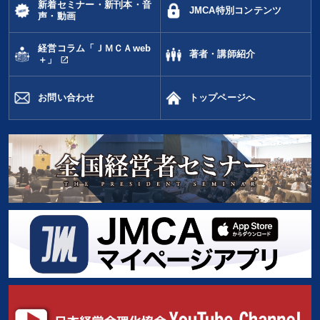
新着セミナー・新刊本・音
JMCA特別コンテンツ
声・動画
経営コラム「ＪＭＣＡweb
著者・講師紹介
open_in_new
＋」
お問い合わせ
トップページへ