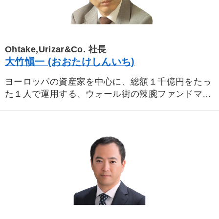
Ohtake,Urizar&Co. 社長
大竹愼一 (おおたけしんいち)
ヨーロッパの資産家を中心に、総額１千億円をたっ
た１人で運用する、ウォール街の辣腕ファンドマ
ネージャー。東京都生まれ。一橋大学大学院を修了
後、旧三井銀行系の金融経済研究所を経て、ドイ
ツ・ケルン大学、イギリス・ロンドン大学へ留学。
帰国後、野村総合研究所でエコノミストとして活躍
の後、ロンドンのチェースインヴェスターズでファ
ンドマネージャーに。市場原理に基づく合理的な投
資方法によって、抜群の成績を上げ、ニューヨーク
のAIG グローバルインヴェスターズからのヘッドハ
ンティングを受け移籍。1989年独立。オオタケ・ウ
リザール＆コーポレーションをニューヨーク郊外に