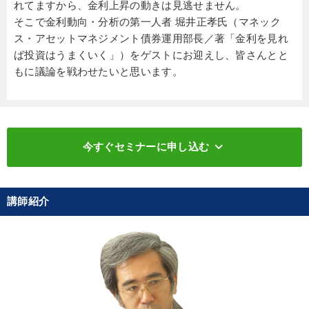
れてますから、金利上昇の動きは見逃せません。
そこで金利動向・分析の第一人者 堀井正孝氏（マネック
ス・アセットマネジメント債券運用部長／著「金利を見れ
ば投資はうまくいく」）をゲストにお迎えし、皆さんとと
もに議論を戦わせたいと思います。
keyboard_arrow_down
今すぐセミナーに申し込む
講師紹介