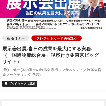
セミナー
クレジットカード決済対応
展示会出展-当日の成果を最大にする実務-
（「国際物流総合展」視察付き＠東京ビッグ
サイト）
清永 健一(国内唯一の展示会専門コンサルタント／展示会営
業マーケティング 代表)
ブックマークに追加
bookmark