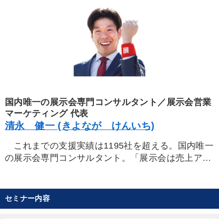
国内唯一の展示会専門コンサルタント／展示会営業
マーケティング 代表
清永 健一 (きよなが けんいち)
これまでの支援実績は1195社を超える。国内唯一
の展示会専門コンサルタント。「展示会は売上アッ
プへの投資効率に最も優れた手法」と主唱。支援企
業では、集客・受注・会後の追加売上・新規獲得件
数など大幅アップの好評の声が多数あがる。くわえ
セミナー内容
て、国内のみならず、海外展示会での成功ノウハウ
にも精通。