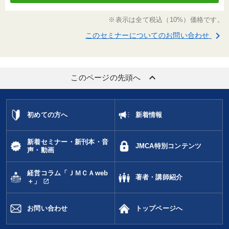
※表示は全て税込（10%）価格です。
keyboard_arrow_right
このセミナーについてのお問い合わせ
keyboard_arrow_up
このページの先頭へ
初めての方へ
新着情報
新着セミナー・新刊本・音
JMCA特別コンテンツ
声・動画
経営コラム「ＪＭＣＡweb
著者・講師紹介
open_in_new
＋」
お問い合わせ
トップページへ