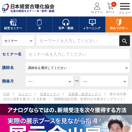
menu
0
ログイン
カート
メニュー
経営
セミナー
本
音声・動画
eラーニング
初めての方
へ
search
セミナー名
講師名
〜
開催月
TOP
セミナー
社長セミナー
社長業・経営セミナー
展示会出展-
当日の成果を最大にする実務-（「国際物流総合展」視察付き＠東京ビッグサイト）