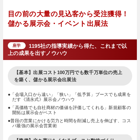
また、評判を聞きつけた展示会の主催者側からの
目の前の大量の見込客から受注獲得！
「展示会場の全体設計」「集客力のあるイベントの
儲かる展示会・イベント出展法
運営」への指導要請も絶えない。展示会のオモテも
ウラも知り尽くす稀有な存在。
1195社の指導実績から得た、これまで以
座学
上の成果を出すノウハウ
【基本】出展コスト100万円でも数千万単位の売上
を築く、儲かる展示会出展法
●「会場入口から遠い」「狭い」「低予算」ブースでも成果を
だす《清永式》展示会ノウハウ
●「高価格でも自社商材の価値を評価してくれる」新規顧客の
開拓は展示会がベスト
●普段の営業にかける労力と時間を削減し売上を伸ばす、コス
パ最強の展示会営業術