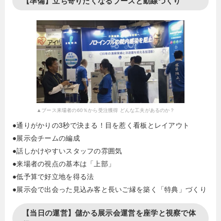
【準備】立ち寄りたくなるブースと動線づくり
▲ブース来場者の60％から受注獲得 どんな工夫があるのか？
●通りがかりの3秒で決まる！目を惹く看板とレイアウト
●展示会チームの編成
●話しかけやすいスタッフの雰囲気
●来場者の視点の基本は「上部」
●低予算で好立地を得る法
●展示会で出会った見込み客と長いご縁を築く「特典」づくり
【当日の運営】儲かる展示会運営を座学と視察で体