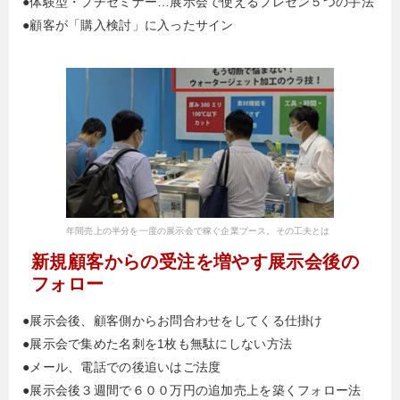
●体験型・プチセミナー…展示会で使えるプレゼン５つの手法
●顧客が「購入検討」に入ったサイン
年間売上の半分を一度の展示会で稼ぐ企業ブース。その工夫とは
新規顧客からの受注を増やす展示会後の
フォロー
●展示会後、顧客側からお問合わせをしてくる仕掛け
●展示会で集めた名刺を1枚も無駄にしない方法
●メール、電話での後追いはご法度
●展示会後３週間で６００万円の追加売上を築くフォロー法