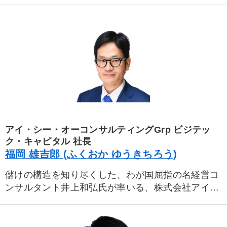
０余社を直接指導し、１社も潰さず、赤字企業を儲
かる会社によみがえらせ一部上場企業はじめ株式公
開させた企業も１０数社にのぼる。その実力とざっ
くばらんな人柄に惚れ込んだ社長は数多く、２０年
～３０年の長期顧問先が多いのも特長であり、後継
子息の教育を託す人が後をたたない。経営指導で東
奔西走する傍ら、日本経営合理化協会主催の「後継
社長塾」も３３期を数えこれまでに６００人以上の
後継社長育成に心血を注ぎ、優れた経営者を輩出し
ている。事業承継に立ち会う中で、巨額の相続税に
悩む経営者一族の悩みを解決すべく、税法、会社法
アイ・シー・オーコンサルティングGrp ビジテッ
の専門家の実務知識を総動員し、画期的な事業承継
ク・キャピタル 社長
対策を考案し多くの成功事例でその絶大な効果を実
福岡 雄吉郎 (ふくおか ゆうきちろう)
証している。
儲けの構造を知り尽くした、わが国屈指の名経営コ
１９４２年大阪生まれ。早大卒、イタリアフロー
ンサルタント井上和弘氏が率いる、株式会社アイ・
レンス大学留学後、大手経営コンサルタント会社を
シー・オー コンサルティングに2012年より参画。
経て、８４年ＩＣＯコンサルティングを設立。
師匠の井上和弘氏からじかに井上式財務を学び、会
著書には、ベストセラー「儲かるようにすべてを変
社に残るおカネを最大化し体質を強化する財務改