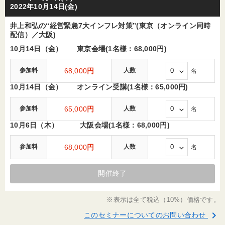
2022年10月14日(金)
井上和弘の“経営緊急7大インフレ対策”(東京（オンライン同時
配信）／大阪)
10月14日（金） 東京会場(1名様：68,000円)
参加料
68,000
円
人数
名
10月14日（金） オンライン受講(1名様：65,000円)
参加料
65,000
円
人数
名
10月6日（木） 大阪会場(1名様：68,000円)
参加料
68,000
円
人数
名
開催終了
※表示は全て税込（10%）価格です。
keyboard_arrow_right
このセミナーについてのお問い合わせ