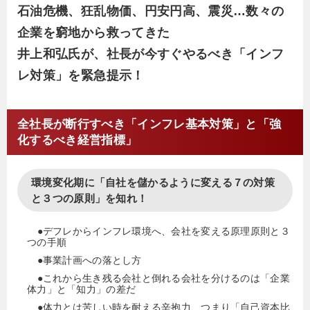
石油危機、狂乱物価、円安円高、震災…数々の
画。師匠の井上和弘氏からじかに井上式財務を学
び、会社に残るおカネを最大化し体質を強化する財
企業を窮地から救ってきた
務改善、決算対策、銀行交渉、事業承継、相続問題
井上和弘氏が、社長が今すぐやるべき「インフ
などで抜群の実績を上げる。
レ対策」を緊急提示！
氏の現場のウラのウラを知り抜いた財務ノウハウ
と、社長と同じ目線に立った懇切丁寧な指導に、経
営者から高い評価を得ている。
全社長が断行すべき「インフレ基本対策」と「強
また、日本経営合理化協会主催「後継社長塾」の
化するべき経営指標」
副塾長を務め、後継者から〈どんなことでも相談で
きる頼りになる講師〉として人気を博している。
環境変化期に「自社を儲かるように変える７の対策
２０１４年、株式会社アイ・シー・オー コンサル
と３つの原則」を知れ！
ティング代表取締役社長に就任。
１９６５年大阪府生まれ。関西大学卒。
●デフレからインフレ環境へ、会社を変える原理原則と３
主な著作に、井上和弘・古山喜章『社長の経営財
つの手順
務ＤＶＤ 』( 日本経営合理化協会) など。
●事業計画への落とし方
●これから生き残る会社と倒れる会社を分けるのは「企業
体力」と「知力」の差だ
●体力とは苦しい時を耐える辛抱力、つまり「自己資本比