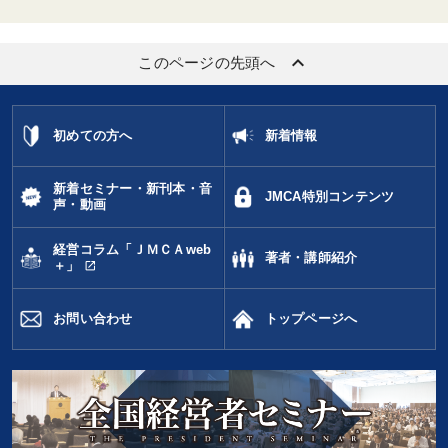
keyboard_arrow_up
このページの先頭へ
初めての方へ
新着情報
新着セミナー・新刊本・音
JMCA特別コンテンツ
声・動画
経営コラム「ＪＭＣＡweb
著者・講師紹介
open_in_new
＋」
お問い合わせ
トップページへ