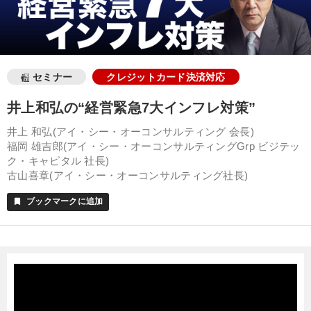
セミナー
クレジットカード決済対応
井上和弘の“経営緊急7大インフレ対策”
井上 和弘(アイ・シー・オーコンサルティング 会長)
福岡 雄吉郎(アイ・シー・オーコンサルティングGrp ビジテッ
ク・キャピタル 社長)
古山喜章(アイ・シー・オーコンサルティング社長)
ブックマークに追加
bookmark