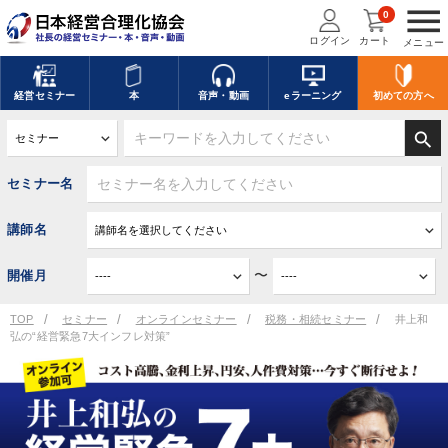
menu
0
ログイン
カート
メニュー
経営
セミナー
本
音声・動画
eラーニング
初めての方
へ
search
セミナー名
講師名
〜
開催月
TOP
セミナー
オンラインセミナー
税務・相続セミナー
井上和
弘の“経営緊急7大インフレ対策”