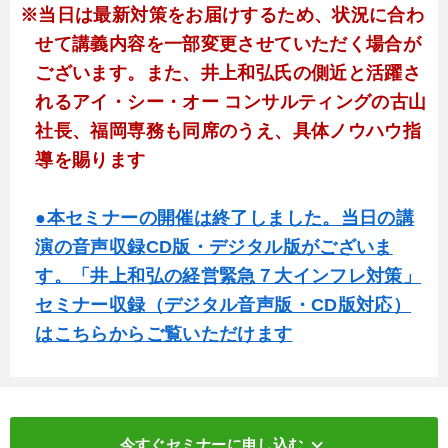
※当日は最新対策をお届けするため、状況に合わ
せて講義内容を一部変更させていただく場合が
ございます。また、井上和弘氏の側近と活躍さ
れるアイ・シー・オー コンサルティングの古山
社長、福岡専務も同席のうえ、具体ノウハウ指
導を賜ります
●本セミナーの開催は終了しました。当日の講
演の音声収録CD版・デジタル版がございま
す。「井上和弘の経営緊急７大インフレ対策」
セミナー収録（デジタル音声版・CD版対応）
はこちらからご覧いただけます
keyboard_arrow_down
今すぐセミナーに申し込む