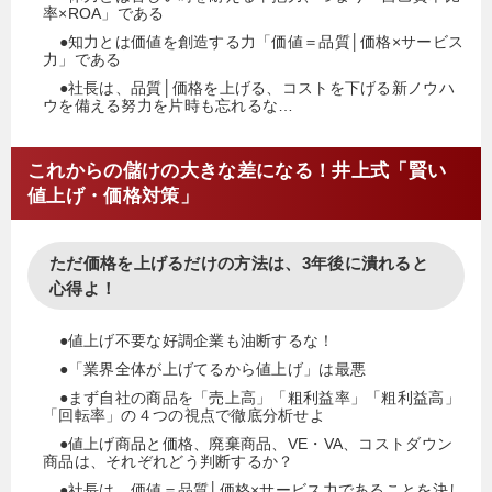
率×ROA」である
●知力とは価値を創造する力「価値＝品質│価格×サービス
力」である
●社長は、品質│価格を上げる、コストを下げる新ノウハ
ウを備える努力を片時も忘れるな…
これからの儲けの大きな差になる！井上式「賢い
値上げ・価格対策」
ただ価格を上げるだけの方法は、3年後に潰れると
心得よ！
●値上げ不要な好調企業も油断するな！
●「業界全体が上げてるから値上げ」は最悪
●まず自社の商品を「売上高」「粗利益率」「粗利益高」
「回転率」の４つの視点で徹底分析せよ
●値上げ商品と価格、廃棄商品、VE・VA、コストダウン
商品は、それぞれどう判断するか？
●社長は、価値＝品質│価格×サービス力であることを決し