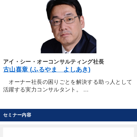
える」をはじめ、事業承継３部作「会社を上手に任
善、決算対策、相続問題をはじめ、社内監査、不正
せる法」「後継者の鉄則」「承継と相続 おカネの
防止の仕組みづくりや、売掛金・在庫削減、管理会
実務」他多数の経営実務書がある。
計、節税対策の指導を通して、会計、税務の面か
ら、会社におカネを残す施策を指導している。ま
た、次世代に会社を残すために、M&Aの交渉を含め
た事業承継の指導で定評。昭和58年愛知県生まれ。
公認会計士・税理士（税理士登録は福岡雄吉（本
名））。最新著『社長の賢いM&A』、『社長の賢い
アイ・シー・オーコンサルティング社長
節税』、音声収録物に『賢い節税100の打ち手』
古山喜章 (ふるやま よしあき)
（弊会）などがある。
オーナー社長の困りごとを解決する助っ人として
活躍する実力コンサルタント。
大学卒業後、兵庫県の中堅食品メーカーに入社。
主に管理部門のキーマンとして活躍、さまざまな経
営改革や制度導入にたずさわる。
セミナー内容
２００５年、儲けの構造を知り尽くした、わが国
屈指の名経営コンサルタント井上和弘氏が率いる、
株式会社アイ・シー・オー コンサルティングに参