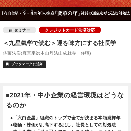
セミナー
クレジットカード決済対応
＜九星氣学で読む＞運を味方にする社長学
佐藤法偀(真言宗総本山丹法山成就寺 住職)
ブックマークに追加
bookmark
■2021年・中小企業の経営環境はどうな
るのか
●「六白金星」組織のトップで全てが決まる本領発揮年
●物価・株価が乱高下する兆し。社長としての対処法