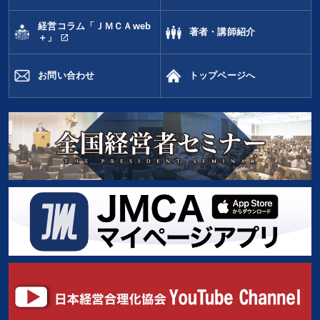
経営コラム「ＪＭＣＡweb
著者・講師紹介
open_in_new
＋」
お問い合わせ
トップページへ