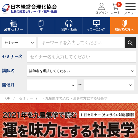
menu
0
ログイン
カート
メニュー
経営
セミナー
本
音声・動画
eラーニング
初めての方
へ
search
セミナー名
講師名
〜
開催月
TOP
セミナー
＜九星氣学で読む＞運を味方にする社長学