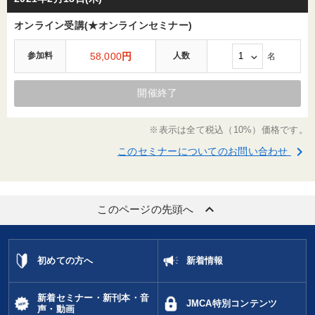
オンライン受講(★オンラインセミナー)
参加料
58,000
円
人数
名
開催終了
※表示は全て税込（10%）価格です。
keyboard_arrow_right
このセミナーについてのお問い合わせ
keyboard_arrow_up
このページの先頭へ
初めての方へ
新着情報
新着セミナー・新刊本・音
JMCA特別コンテンツ
声・動画