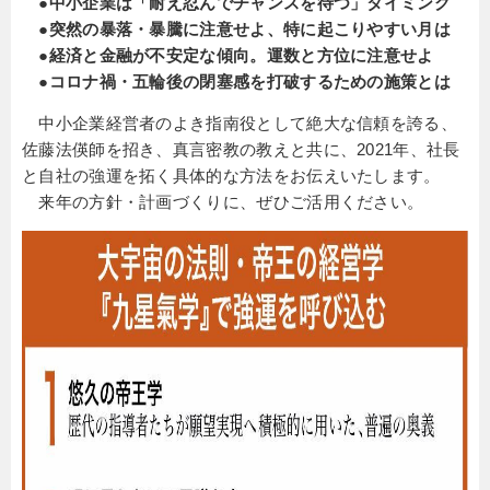
●中小企業は「耐え忍んでチャンスを待つ」タイミング
●突然の暴落・暴騰に注意せよ、特に起こりやすい月は
●経済と金融が不安定な傾向。運数と方位に注意せよ
●コロナ禍・五輪後の閉塞感を打破するための施策とは
中小企業経営者のよき指南役として絶大な信頼を誇る、
佐藤法偀師を招き、真言密教の教えと共に、2021年、社長
と自社の強運を拓く具体的な方法をお伝えいたします。
来年の方針・計画づくりに、ぜひご活用ください。