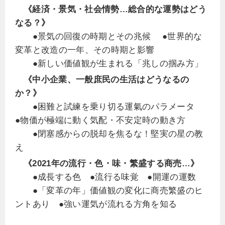
《経済・景気・社会情勢…総合的な運勢はどう
なる？》
●景気の回復の時期とその兆候 ●世界的な
変革と改造の一年、その時期と影響
●新しい価値観が生まれる「兆しの掴み方」
《中小企業、一般庶民の生活はどうなるの
か？》
●困難と試練を乗り切る運氣のパラメータ
●物価が極端に動く気配・不安定時の動き方
●閉塞感からの脱却を焦るな！堅実の星の教
え
《2021年の流行・色・味・繁盛する商売…》
●成長する色 ●流行る味覚 ●開運の運数
●「変革の年」価値観の変化に商売繁盛のヒ
ントあり ●強い運気が流れる方角を知る