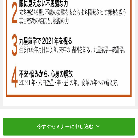
keyboard_arrow_down
今すぐセミナーに申し込む