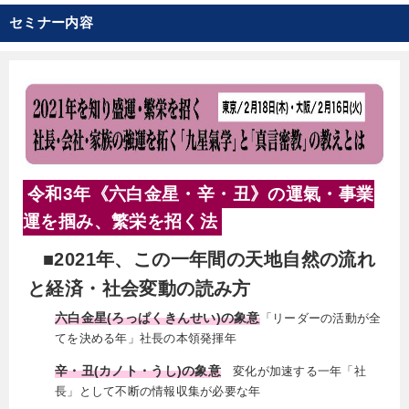
1947年山梨県生まれ。法政大学経営学部卒業。日本
セミナー内容
最大手の生命保険会社にて、全国トップ・セールス
を獲得するなどのビジネスマン生活を経て、79年鍼
灸治療院を開院。その後、縁あって仏道に入り、84
年高野山金剛峯寺（森寛紹猊下）にて得度、法名真
鑑。山形県天童市に、2001年護摩堂を、07年宗教
法人を取得し本堂を落慶。また、06年には地元・天
童市農業委員会より専従農家の認定を受ける。10年
令和3年《六白金星・辛・丑》の運氣・事業
秋、東京銀座にも別院、護摩堂「丹心院」を落慶。
総本山では学びの寺として「自然に学ぶ、食に学
運を掴み、繁栄を招く法
ぶ、人に学ぶ、祈りに学ぶ」の理念を追求し研修道
■2021年、この一年間の天地自然の流れ
場を開き、田植え、稲刈り、坐禅、写経などを通じ
と経済・社会変動の読み方
て、大自然の中で自分を活かすことを学んでもらっ
ている。また仏事、農業のかたわら人生相談および
六白金星
(ろっぱくきんせい)
の象意
「リーダーの活動が全
経営相談を受ける。著書に『もっと素敵な人生
てを決める年」社長の本領発揮年
に』、『ゆめを唱える僧』他、多数。
辛・丑(カノト・うし)の象意
変化が加速する一年「社
長」として不断の情報収集が必要な年