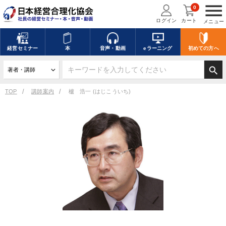
menu
0
ログイン
カート
メニュー
経営
セミナー
本
音声・動画
eラーニング
初めての方
へ
search
TOP
講師案内
櫨 浩一 (はじこういち)