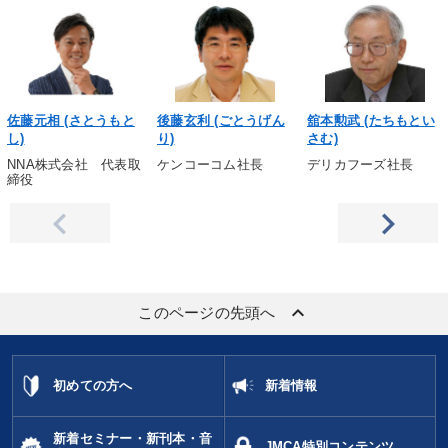
佐藤元相 (さとうもと
後藤玄利 (ごとうげん
舘本勲武 (たちもとい
し)
り)
さむ)
NNA株式会社 代表取
ケンコーコム社長
デリカフーズ社長
締役
keyboard_arrow_up
このページの先頭へ
初めての方へ
新着情報
新着セミナー・新刊本・音
JMCA特別コンテンツ