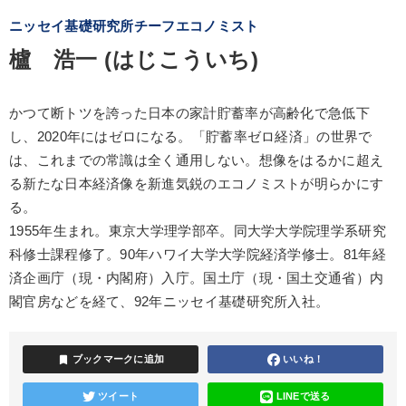
ニッセイ基礎研究所チーフエコノミスト
櫨 浩一 (はじこういち)
かつて断トツを誇った日本の家計貯蓄率が高齢化で急低下
し、2020年にはゼロになる。「貯蓄率ゼロ経済」の世界で
は、これまでの常識は全く通用しない。想像をはるかに超え
る新たな日本経済像を新進気鋭のエコノミストが明らかにす
る。
1955年生まれ。東京大学理学部卒。同大学大学院理学系研究
科修士課程修了。90年ハワイ大学大学院経済学修士。81年経
済企画庁（現・内閣府）入庁。国土庁（現・国土交通省）内
閣官房などを経て、92年ニッセイ基礎研究所入社。
bookmark
ブックマークに追加
いいね！
ツイート
LINEで送る