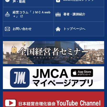
声・動画
経営コラム「ＪＭＣＡweb
著者・講師紹介
open_in_new
＋」
お問い合わせ
トップページへ