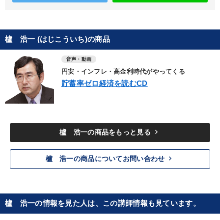
櫨 浩一 (はじこういち)の商品
音声・動画
円安・インフレ・高金利時代がやってくる
貯蓄率ゼロ経済を読むCD
keyboard_arrow_right
櫨 浩一の商品をもっと見る
keyboard_arrow_right
櫨 浩一の商品についてお問い合わせ
櫨 浩一の情報を見た人は、この講師情報も見ています。