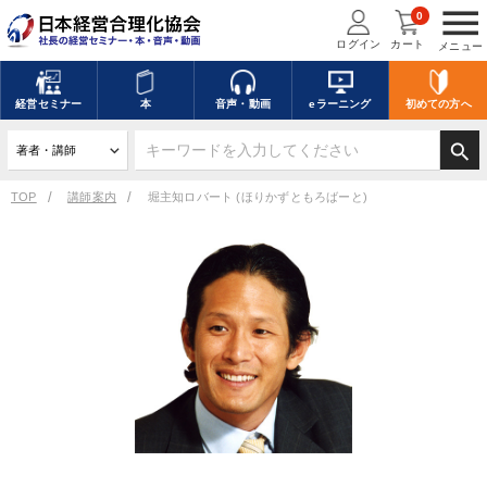
menu
0
ログイン
カート
メニュー
経営
セミナー
本
音声・動画
eラーニング
初めての方
へ
search
TOP
講師案内
堀主知ロバート (ほりかずともろばーと)