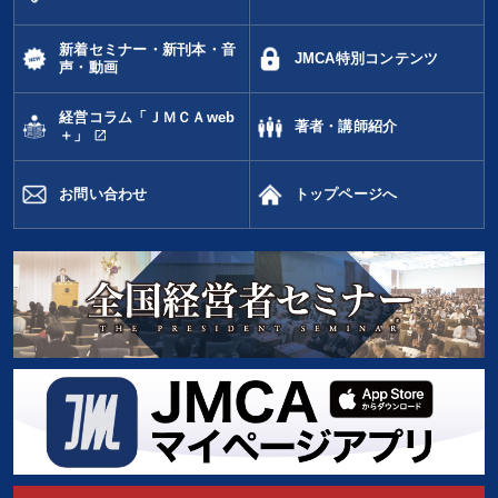
新着セミナー・新刊本・音
JMCA特別コンテンツ
声・動画
経営コラム「ＪＭＣＡweb
著者・講師紹介
open_in_new
＋」
お問い合わせ
トップページへ