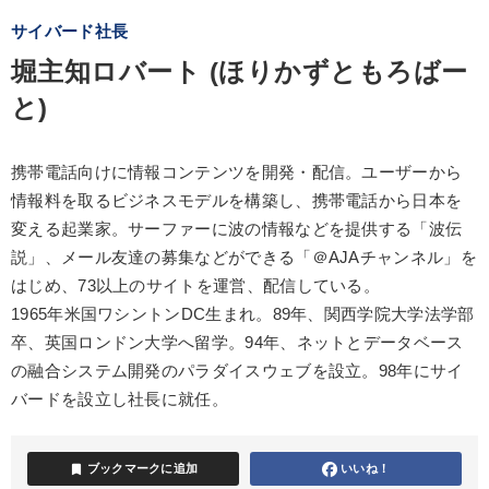
サイバード社長
堀主知ロバート (ほりかずともろばー
と)
携帯電話向けに情報コンテンツを開発・配信。ユーザーから
情報料を取るビジネスモデルを構築し、携帯電話から日本を
変える起業家。サーファーに波の情報などを提供する「波伝
説」、メール友達の募集などができる「＠AJAチャンネル」を
はじめ、73以上のサイトを運営、配信している。
1965年米国ワシントンDC生まれ。89年、関西学院大学法学部
卒、英国ロンドン大学へ留学。94年、ネットとデータベース
の融合システム開発のパラダイスウェブを設立。98年にサイ
バードを設立し社長に就任。
bookmark
ブックマークに追加
いいね！