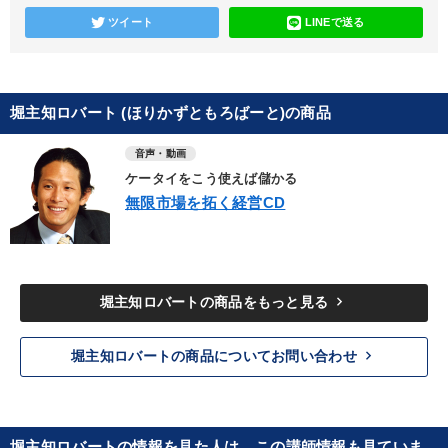
ツイート
LINEで送る
堀主知ロバート (ほりかずともろばーと)の商品
音声・動画
ケータイをこう使えば儲かる
無限市場を拓く経営CD
keyboard_arrow_right
堀主知ロバートの商品をもっと見る
keyboard_arrow_right
堀主知ロバートの商品についてお問い合わせ
堀主知ロバートの情報を見た人は、この講師情報も見ていま