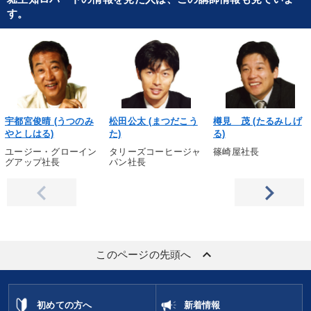
す。
宇都宮俊晴 (うつのみ
松田公太 (まつだこう
樽見 茂 (たるみしげ
やとしはる)
た)
る)
ユージー・グローイン
タリーズコーヒージャ
篠崎屋社長
グアップ社長
パン社長
keyboard_arrow_up
このページの先頭へ
初めての方へ
新着情報