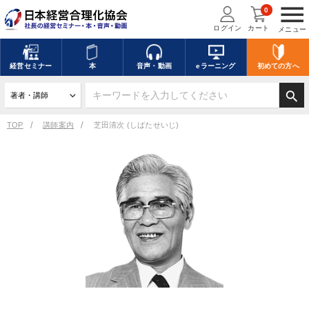
menu
0
ログイン
カート
メニュー
経営
セミナー
本
音声・動画
eラーニング
初めての方
へ
search
TOP
講師案内
芝田清次 (しばたせいじ)