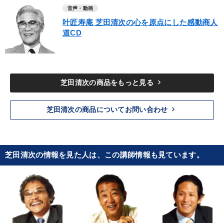
音声・動画
叶匠寿庵 芝田清次の心を原点にした感動商人
道CD
keyboard_arrow_right
芝田清次の商品をもっと見る
keyboard_arrow_right
芝田清次の商品についてお問い合わせ
芝田清次の情報を見た人は、この講師情報も見ています。