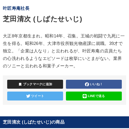
叶匠寿庵社長
芝田清次 (しばたせいじ)
大正8年京都生まれ。昭和14年、召集。王城の戦闘で九死に一
生を得る。昭和26年、大津市役所観光物産課に就職。39才で
独立。「企業は人なり」と云われるが、叶匠寿庵の店員たち
の心洗われるようなエピソードは枚挙にいとまがない。業界
のソニーと云われる和菓子メーカー。
bookmark
ブックマークに追加
いいね！
ツイート
LINEで送る
芝田清次 (しばたせいじ)の商品