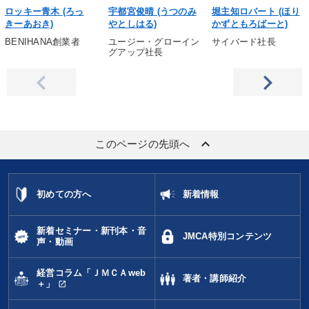
ロッキー青木 (ろっ
宇都宮俊晴 (うつのみ
堀主知ロバート (ほり
きーあおき)
やとしはる)
かずともろばーと)
BENIHANA創業者
ユージー・グローイン
サイバード社長
グアップ社長
keyboard_arrow_up
このページの先頭へ
初めての方へ
新着情報
新着セミナー・新刊本・音
JMCA特別コンテンツ
声・動画
経営コラム「ＪＭＣＡweb
著者・講師紹介
open_in_new
＋」