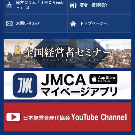
経営コラム「ＪＭＣＡweb
著者・講師紹介
open_in_new
＋」
お問い合わせ
トップページへ