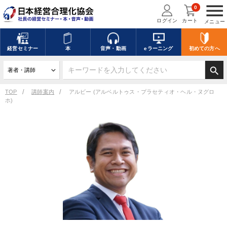
menu
0
ログイン
カート
メニュー
経営
セミナー
本
音声・動画
eラーニング
初めての方
へ
search
TOP
講師案内
アルビー (アルベルトゥス・プラセティオ・ヘル・ヌグロ
ホ)