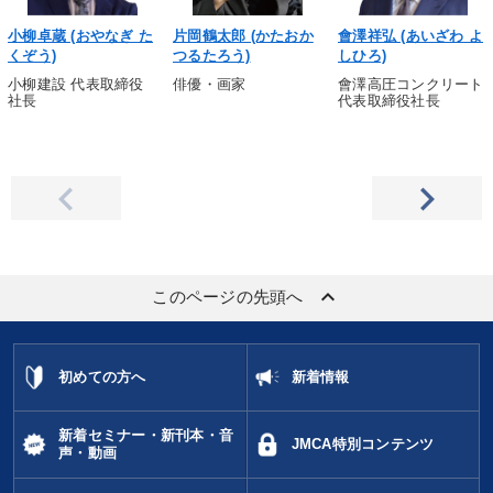
小柳卓蔵 (おやなぎ た
片岡鶴太郎 (かたおか
會澤祥弘 (あいざわ よ
くぞう)
つるたろう)
しひろ)
小柳建設 代表取締役
俳優・画家
會澤高圧コンクリート
社長
代表取締役社長
keyboard_arrow_up
このページの先頭へ
初めての方へ
新着情報
新着セミナー・新刊本・音
JMCA特別コンテンツ
声・動画