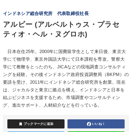
インドネシア総合研究所 代表取締役社長
アルビー (アルベルトゥス・プラセ
ティオ・ヘル・ヌグロホ)
日本在住25年。2000年に国費留学生として来日後、東京大
学にて物理学、東京外国語大学にて日本課程を専攻。警察大
学にて教鞭をとったのち、JICAなどの現地調査コンサルティ
ングを経験。その後インドネシア政府投資調整局（BKPM）の
要請を受け、2011年にインドネシア総合研究所を創業。現在
は、ジャカルタと東京に拠点を構え、インドネシアと日本を
結ぶビジネスを支援するため、市場調査やコンサルティン
グ、進出サポート、人材紹介などを行っている。
bookmark
ブックマークに追加
いいね！