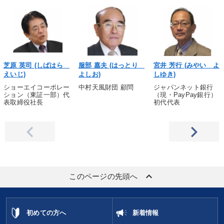
芝原 英司 (しばはら
服部 嘉夫 (はっとり
宮井 芳行 (みやい よ
えいじ)
よしお)
しゆき)
ショーエイコーポレー
中村天風財団 顧問
ジャパンネット銀行
ション（東証一部）代
（現・PayPay銀行）
表取締役社長
初代代表
keyboard_arrow_up
このページの先頭へ
初めての方へ
新着情報