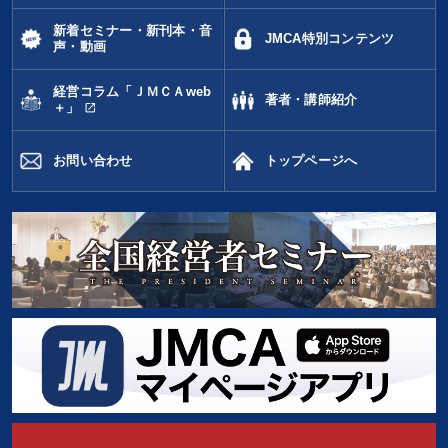
新着セミナー・新刊本・音
JMCA特別コンテンツ
声・動画
経営コラム「ＪＭＣＡweb
著者・講師紹介
open_in_new
＋」
お問い合わせ
トップページへ