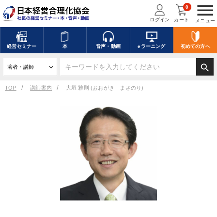
menu
0
ログイン
カート
メニュー
経営
セミナー
本
音声・動画
eラーニング
初めての方
へ
search
TOP
講師案内
大垣 雅則 (おおがき まさのり)