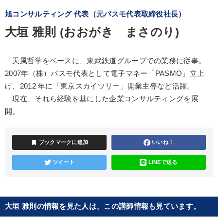
旭コンサルティング 代表（元パスモ代表取締役社長）
大垣 雅則 (おおがき まさのり)
天風哲学をベースに、東武鉄道グループでの業務に従事。
2007年（株）パスモ代表として電子マネー「PASMO」立上
げ、2012 年に「東京スカイツリー」開業主導など活躍。
現在、それら経験を基にした企業コンサルティングを展
開。
bookmark
ブックマークに追加
いいね！
ツイート
LINEで送る
大垣 雅則の情報を見た人は、この講師情報も見ています。