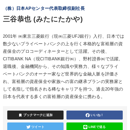
（株）日本APセンター代表取締役副社長
三谷恭也 (みたにたかや)
2001年 ㈱東京三菱銀行（現㈱三菱UFJ銀行）入行、日本では
数少ないプライベートバンクの上を行く本格的な富裕層の資
産保全のプロコーディネーターとして活躍。その後、
CITIBANK NA（現CITIBANK銀行㈱）、野村證券㈱で活躍。
退職後、金融機関から、その知識や実務力、様々なプライ
ベートバンクのオーナー家など世界的な金融人脈を評価さ
れ、富裕層の資産保全や家族への富の継承プランの実務家と
して名指しで指名される稀なキャリアを持つ。過去20年強の
日本を代表する多くの富裕層の資産保全に携わる。
bookmark
ブックマークに追加
いいね！
ツイート
LINEで送る