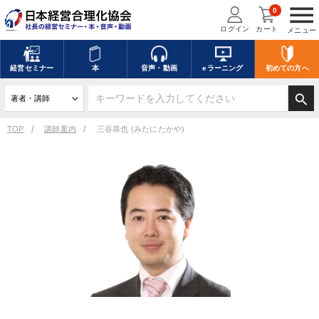
menu
0
ログイン
カート
メニュー
経営
セミナー
本
音声・動画
eラーニング
初めての方
へ
search
TOP
講師案内
三谷恭也 (みたにたかや)