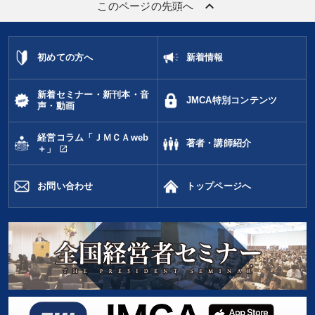
keyboard_arrow_up
このページの先頭へ
初めての方へ
新着情報
新着セミナー・新刊本・音
JMCA特別コンテンツ
声・動画
経営コラム「ＪＭＣＡweb
著者・講師紹介
open_in_new
＋」
お問い合わせ
トップページへ