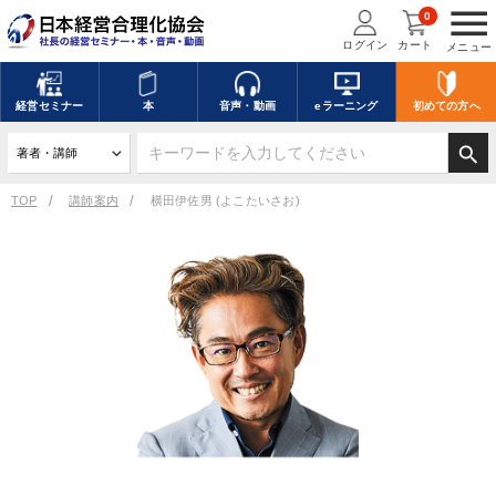
menu
0
ログイン
カート
メニュー
経営
セミナー
本
音声・動画
eラーニング
初めての方
へ
search
TOP
講師案内
横田伊佐男 (よこたいさお)