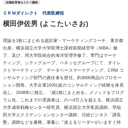
全国経営者セミナー講師
ＣＲＭダイレクト 代表取締役
横田伊佐男 (よこたいさお)
理論を1枚にまとめる超訳家・マーケティングコーチ。東京都
出身。横浜国立大学大学院博士課程前期経営学（MBA）修
了、及び、同大学院統合的海洋管理学修了。専門はマーケ
ティング。シティグループ、ベネッセグループにて、ダイレ
クトマーケティング、データベースマーケティング、CRM コ
ンサルティング部門の責任者を歴任。約6000商品のプロモー
ション開発、大手企業100社超のコンサルティング経験を体系
化し、2008年に独立。「紙1枚にまとめる」メソッドをプログ
ラム化、これまでの受講者は、のべ4万人を超える。横浜国立
大学成長戦略センター研究員、横浜国立大学客員講師、早稲
田大学エクステンションセンター講師、日経ビジネス「課長
塾」講師などを兼務。著書に『迷えるリーダーがいますぐ持