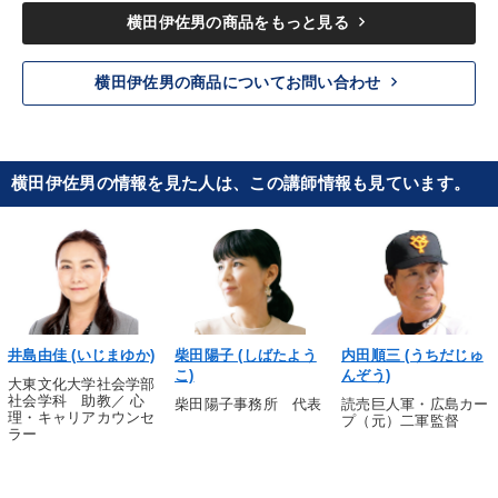
keyboard_arrow_right
横田伊佐男の商品をもっと見る
keyboard_arrow_right
横田伊佐男の商品についてお問い合わせ
横田伊佐男の情報を見た人は、この講師情報も見ています。
井島由佳 (いじまゆか)
柴田陽子 (しばたよう
内田順三 (うちだじゅ
こ)
んぞう)
大東文化大学社会学部
社会学科 助教／ 心
柴田陽子事務所 代表
読売巨人軍・広島カー
理・キャリアカウンセ
プ（元）二軍監督
ラー