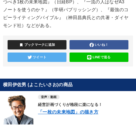
つべき1枚の未来地図』（日経BP）、『一流の人はなぜA3
ノートを使うのか？』（学研パブリッシング）、『最強のコ
ピーライティングバイブル』（神田昌典氏との共著・ダイヤ
モンド社）などがある。
bookmark
ブックマークに追加
いいね！
ツイート
LINEで送る
横田伊佐男 (よこたいさお)の商品
音声・動画
経営計画づくりが格段に楽になる！
「一枚の未来地図」の描き方