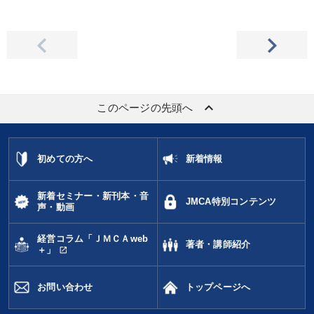
keyboard_arrow_up
このページの先頭へ
初めての方へ
新着情報
新着セミナー・新刊本・音
JMCA特別コンテンツ
声・動画
経営コラム「ＪＭＣＡweb
著者・講師紹介
open_in_new
＋」
お問い合わせ
トップページへ