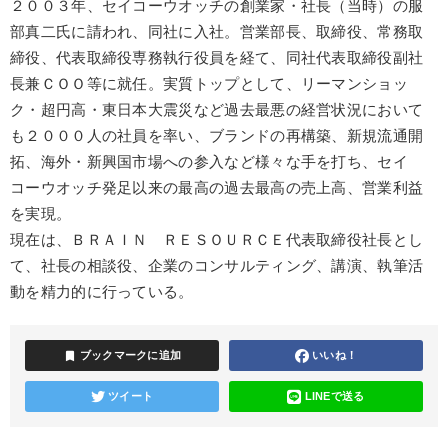
２００３年、セイコーウオッチの創業家・社長（当時）の服
部真二氏に請われ、同社に入社。営業部長、取締役、常務取
締役、代表取締役専務執行役員を経て、同社代表取締役副社
長兼ＣＯＯ等に就任。実質トップとして、リーマンショッ
ク・超円高・東日本大震災など過去最悪の経営状況において
も２０００人の社員を率い、ブランドの再構築、新規流通開
拓、海外・新興国市場への参入など様々な手を打ち、セイ
コーウオッチ発足以来の最高の過去最高の売上高、営業利益
を実現。
現在は、ＢＲＡＩＮ ＲＥＳＯＵＲＣＥ代表取締役社長とし
て、社長の相談役、企業のコンサルティング、講演、執筆活
動を精力的に行っている。
bookmark
ブックマークに追加
いいね！
ツイート
LINEで送る