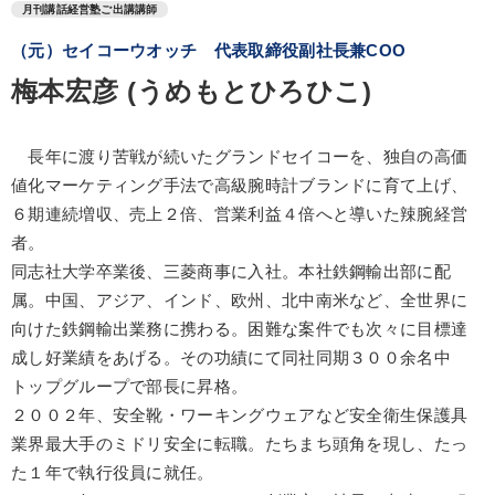
月刊講話経営塾ご出講講師
（元）セイコーウオッチ 代表取締役副社長兼COO
梅本宏彦 (うめもとひろひこ)
長年に渡り苦戦が続いたグランドセイコーを、独自の高価
値化マーケティング手法で高級腕時計ブランドに育て上げ、
６期連続増収、売上２倍、営業利益４倍へと導いた辣腕経営
者。
同志社大学卒業後、三菱商事に入社。本社鉄鋼輸出部に配
属。中国、アジア、インド、欧州、北中南米など、全世界に
向けた鉄鋼輸出業務に携わる。困難な案件でも次々に目標達
成し好業績をあげる。その功績にて同社同期３００余名中
トップグループで部長に昇格。
２００２年、安全靴・ワーキングウェアなど安全衛生保護具
業界最大手のミドリ安全に転職。たちまち頭角を現し、たっ
た１年で執行役員に就任。