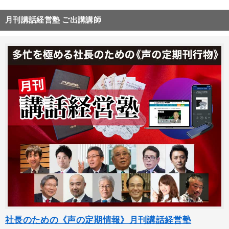
月刊講話経営塾 ご出講講師
社長のための《声の定期情報》月刊講話経営塾