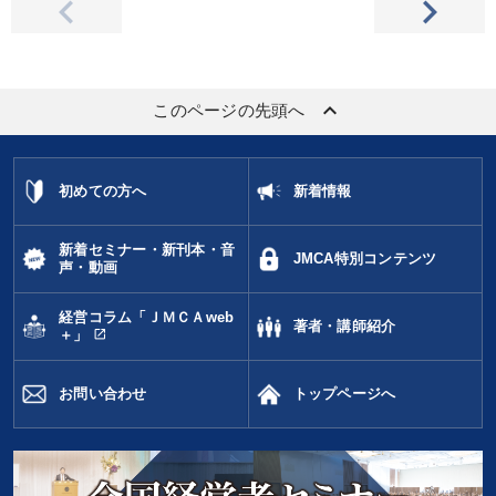
keyboard_arrow_up
このページの先頭へ
初めての方へ
新着情報
新着セミナー・新刊本・音
JMCA特別コンテンツ
声・動画
経営コラム「ＪＭＣＡweb
著者・講師紹介
open_in_new
＋」
お問い合わせ
トップページへ