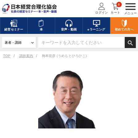
menu
0
ログイン
カート
メニュー
経営
セミナー
本
音声・動画
eラーニング
初めての方
へ
search
TOP
講師案内
梅本宏彦 (うめもとひろひこ)