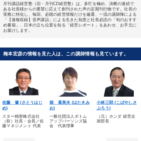
月刊講話経営塾（旧・月刊CD経営塾）は、多忙を極め、決断の連続で
ある社長様からの要望に応えて創刊された声の定期刊行物です。社長の
実務に特化し、毎回、必聴の経営情報だけを厳選、一流の講師陣による
「【速報収録】音声講話」による生きた知恵と社長必読の「旬のおすす
め書籍」、日本の立ち位置を知る「経営レポート」をあわせ、お手元に
お届けします。
梅本宏彦の情報を見た人は、この講師情報も見ています。
佐藤 肇 (さとうはじ
畑 喜美夫 (はたきみ
小林三郎 (こばやしさ
め)
お)
ぶろう)
スター精密株式会社
一般社団法人ボトム
（元）ホンダ 経営企
（前）社長・会長／佐
アップパーソンズ協
画部長
藤マネジメント 代表
会 代表理事