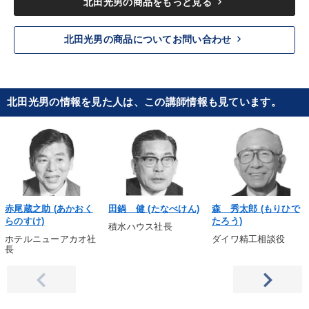
keyboard_arrow_right
北田光男の商品をもっと見る
keyboard_arrow_right
北田光男の商品についてお問い合わせ
北田光男の情報を見た人は、この講師情報も見ています。
赤尾蔵之助 (あかおく
田鍋 健 (たなべけん)
森 秀太郎 (もりひで
らのすけ)
たろう)
積水ハウス社長
ホテルニューアカオ社
ダイワ精工相談役
長