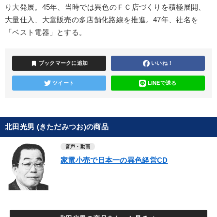
り大発展。45年、当時では異色のＦＣ店づくりを積極展開、
大量仕入、大童販売の多店舗化路線を推進。47年、社名を
「ベスト電器」とする。
bookmark
ブックマークに追加
いいね！
ツイート
LINEで送る
北田光男 (きただみつお)の商品
音声・動画
家電小売で日本一の異色経営CD