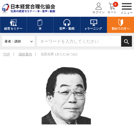
menu
0
ログイン
カート
メニュー
経営
セミナー
本
音声・動画
eラーニング
初めての方
へ
search
TOP
講師案内
北田光男 (きただみつお)