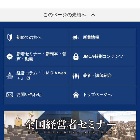
keyboard_arrow_up
このページの先頭へ
初めての方へ
新着情報
新着セミナー・新刊本・音
JMCA特別コンテンツ
声・動画
経営コラム「ＪＭＣＡweb
著者・講師紹介
open_in_new
＋」
お問い合わせ
トップページへ