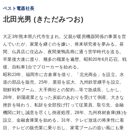
ベスト電器社長
北田光男 (きただみつお)
大正3年熊本県八代市生まれ。父親が暖房機器関係の事業を営
んでいたが、家業を継ぐのを嫌い、将来研究者を夢みる。昼
間、仏具店に住込み、夜間巣鴨高商に通う苦学時代を送る。
卒業後大連に渡り、幾多の職業を遍歴。昭和20年6月応召。戦
後、自転車1台でブローカーを始める。
昭和23年、福岡市に古倉庫を借り、「北光商会」を設立。水
道の部品を販売。25年、業容を拡大、九州鉄管継手を設立。
朝鮮戦争ブーム、大手商社との契約…等で急成長。しかし、
28年、斜陽産業となった炭鉱のあおりを受けて倒産、大きな
挫折を味わう。私財を全部投げ打って従業員、取引先、金融
機関に対し誠意を尽くし倒産処理。28年、九州柊材倉庫(株)を
設立、金融倉庫業を始める。31年、テレビ放送の将来性に着
目、テレビの販売業に乗り出し、家電ブームの追い風にも乗