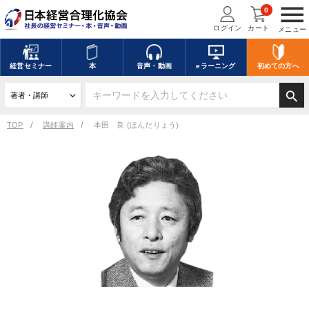
menu
0
ログイン
カート
メニュー
経営
セミナー
本
音声・動画
eラーニング
初めての方
へ
search
TOP
講師案内
本田 良 (ほんだりょう)