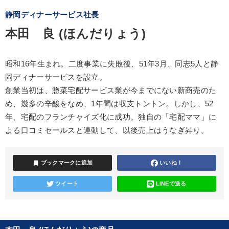
静岡ディナーサービス社長
本田 良 (ほんだりょう)
昭和16年生まれ。二度事業に失敗後、51年3月、同志5人と静
岡ディナーサービスを設立。
創業当初は、惣菜宅配サービス業が今までにない新商売のた
め、幾多の辛酸をなめ、1年間は収支トントン。しかし、52
年、宅配のフランチャイズ化に成功。独自の「宅配ママ」に
よる口コミセールスと連動して、以後売上はうなぎ昇り。
bookmark
ブックマークに追加
いいね！
ツイート
LINEで送る