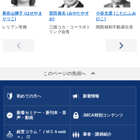
長谷山律子 (はせやま
宮田保夫 (みやたやす
小谷文彦 (こたにふみ
りつこ)
お)
ひこ)
レリアン常務
三国コカ・コーラボト
関西積和不動産社長
リング会長
keyboard_arrow_up
このページの先頭へ
初めての方へ
新着情報
新着セミナー・新刊本・音
JMCA特別コンテンツ
声・動画
経営コラム「ＪＭＣＡweb
著者・講師紹介
open_in_new
＋」