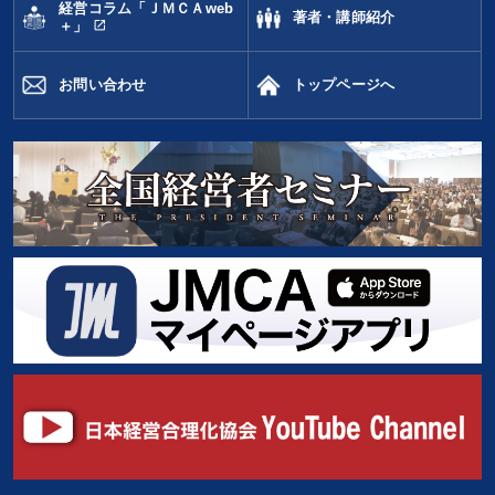
経営コラム「ＪＭＣＡweb
著者・講師紹介
open_in_new
＋」
お問い合わせ
トップページへ