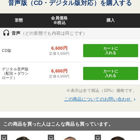
音声版（CD・デジタル版対応）を購入する
プロ経営者
リピート
会員価格
形態
購入
※税込
※「更新」を押すと「タグ・キーワード」を更新いただけます。
headset
音声
（どの形態でも内容は同じです）
6,600円
カートに
CD版
入れる
定価 6,600円
デジタル音声版
6,600円
カートに
（配信＋ダウン
入れる
定価 6,600円
ロード）
※表示は全て税込（10%）価格です。
この商品についてのお問い合わせ
keyboard_arrow_right
この商品を買った人はこんな商品も買っています。