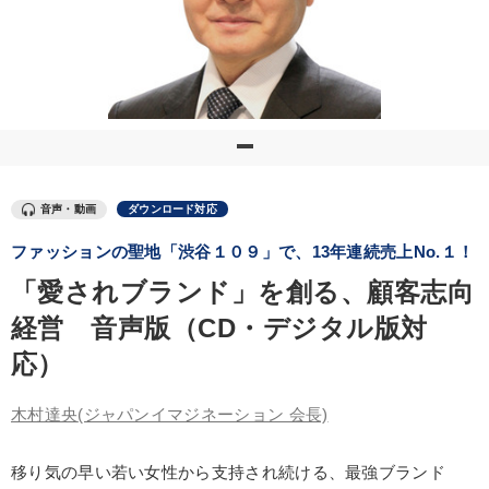
優秀各社の智恵と戦略
事業家のロマンと経営
若手異才経営者の発想
専門家のアドバイス
リーダーの器量を学ぶ
テーマ
音声・動画
ダウンロード対応
2026年春季全国経営者セミナー収録講演ＣＤ・講演ＤＶＤ・デジ
タル版（音声／動画ストリーミング・ダウンロード）
ファッションの聖地「渋谷１０９」で、13年連続売上No.１！
「愛されブランド」を創る、顧客志向
2025年春季全国経営者セミナー収録講演ＣＤ・講演ＤＶＤ・デジ
タル版（音声／動画ストリーミング・ダウンロード）
経営 音声版（CD・デジタル版対
仕事のスキルと人間力を高める知恵を身につける
応）
組織・採用・スキル
音声と動画で学ぶ
木村達央
(ジャパンイマジネーション 会長)
井上和弘の財務力UP
移り気の早い若い女性から支持され続ける、最強ブランド