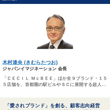
広報・PR
稲盛和夫
※「更新」を押すと「カテゴリー」「目的別」「キーワード」を更新いただけます。
タグから探す
local_offer
refresh
更新する
すべての音声・動画（全2076タイトル）からお探しいただけます
タグ・キーワード
木村達央 (きむらたつお)
交渉
創業者
SNS活用
成功哲学
営業
ジャパンイマジネーション 会長
サービス
異発想
一流人
会長
いい会社
「ＣＥＣＩＬ ＭｃＢＥＥ」ほか全９ブランド・１５
販売戦略
企業再建
理念・パーパス
相続・事業承継
５店舗を、首都圏の駅ビルやＳＣに展開する超人気
レディースファッション専門店。売上２３７億円。
ドラッカー
インフレ対策・値上げ
投資
モノづくり
節税
営業力強化
スポーツ関連
賃金制度
「愛されブランド」を創る、顧客志向経営