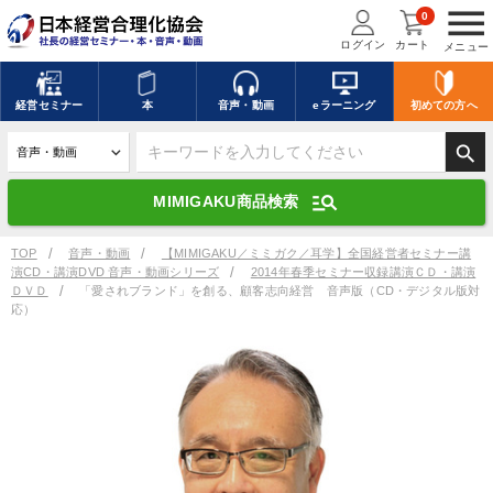
menu
0
ログイン
カート
メニュー
キーワードを入力して探す
edit
経営
セミナー
本
音声・動画
eラーニング
初めての方
へ
search
デジタル版対応のみ検索結果に表示する
manage_search
MIMIGAKU商品検索
search
上記の条件で検索
TOP
音声・動画
【MIMIGAKU／ミミガク／耳学】全国経営者セミナー講
演CD・講演DVD 音声・動画シリーズ
2014年春季セミナー収録講演ＣＤ・講演
ＤＶＤ
「愛されブランド」を創る、顧客志向経営 音声版（CD・デジタル版対
応）
講演収録物を探す
mic
refresh
更新する
全国経営者セミナー講演収録物（全1315タイトル）からお探しいただけ
ます
カテゴリー