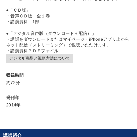
●「ＣＤ版」
後継社長・アトツギ
・音声ＣＤ版 全１巻
・講演資料 1部
2025年春季全国経営者セミナー収録講演ＣＤ・講演ＤＶＤ・デジ
タル版（音声／動画ストリーミング・ダウンロード）
●「デジタル音声版（ダウンロード＋配信）」
・講話をダウンロードまたはマイページ・iPhoneアプリ上から
ネット配信（ストリーミング）で視聴いただけます。
目的別
・講演資料ＰＤＦファイル
デジタル商品と視聴方法について
新事業・新商品づくり
後継者に聞かせたい
収録時間
経営体系を学びたい
財務・数字力の向上
約72分
経営を改善したい
社員研修を行いたい
発刊年
2014年
キーワード
サービス
スポーツ関連
生き方の指針
資産保全
講師紹介