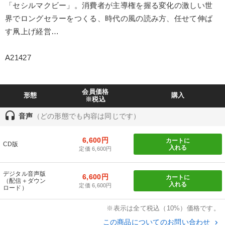
「セシルマクビー」。消費者が主導権を握る変化の激しい世
業種
界でロングセラーをつくる、時代の風の読み方、任せて伸ば
す凧上げ経営…
製造業
卸売・小売・飲食業
建設・不動産業
A21427
IT・サービス・金融業
コンサルタント
専門家
キーワード
会員価格
形態
購入
※税込
headset
音声
（どの形態でも内容は同じです）
両利きの経営
多角化・新規事業
推薦
稲盛和夫
6,600円
カートに
お金の授業
株式投資
CD版
入れる
定価 6,600円
※「更新」を押すと「テーマ」「キーワード」を更新いただけます。
デジタル音声版
6,600円
カートに
（配信＋ダウン
入れる
定価 6,600円
ロード）
経営音声・動画を探す
ondemand_video
refresh
更新する
※表示は全て税込（10%）価格です。
全国経営者セミナー収録物以外の経営教材（全761タイトル）からお探
この商品についてのお問い合わせ
keyboard_arrow_right
しいただけます