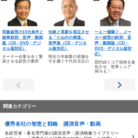
同族経営の10大条件と
伝統と革新を両立させ
一人一億稼ぐ、メー
統率鉄則 音声・動画
る「たねやの商道」
カー経営の鉄則 音
版（CD・DVD・デジ
音声版（CD・デジタ
声・動画版（CD・
タル版対応）
ル版対応）
DVD・デジタル版対
応）
オーナー企業を永く繁
明治５年創業の老舗を
栄させる経営の要所
引き継ぐ十代目当主の
四代続くコア技術を進
化させ、世界シェア
90％も！
関連カテゴリー
優秀各社の智恵と戦略 講演音声・動画
名経営者・著名専門家の講演音声・講演映像ライブラリー