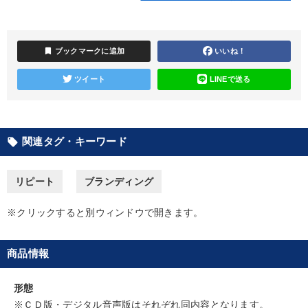
カテゴリー
bookmark
ブックマークに追加
いいね！
経営リーダーの考え方と戦略を学ぶ
改善・生産性向上
ツイート
LINEで送る
【5月】音声・映像
最新技術・トレンド
2026年春季全国経営者セミナー収録講演ＣＤ・講演ＤＶＤ・デジ
タル版（音声／動画ストリーミング・ダウンロード）
関連タグ・キーワード
local_offer
大竹愼一書籍
リピート
ブランディング
最新刊・戦略参謀ChatGPT実戦法と中小企業のDXと講話ご案内
※クリックすると別ウィンドウで開きます。
「利上げ時代の最新・銀行対策」＋「不動産市況予測」＋「市場
予測と株式投資」最新刊
商品情報
売上直結の営業力や販売力を獲得する
形態
2025年夏季全国経営者セミナー収録講演ＣＤ・講演ＤＶＤ・デジ
タル版（音声／動画ストリーミング・ダウンロード）
※ＣＤ版・デジタル音声版はそれぞれ同内容となります。