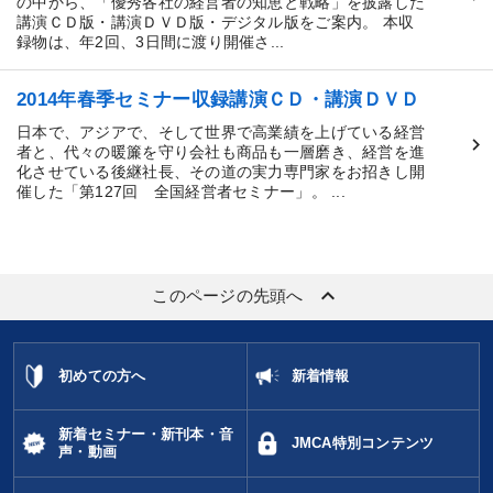
の中から、「優秀各社の経営者の知恵と戦略」を披露した
講演ＣＤ版・講演ＤＶＤ版・デジタル版をご案内。 本収
録物は、年2回、3日間に渡り開催さ...
2014年春季セミナー収録講演ＣＤ・講演ＤＶＤ
日本で、アジアで、そして世界で高業績を上げている経営
者と、代々の暖簾を守り会社も商品も一層磨き、経営を進
化させている後継社長、その道の実力専門家をお招きし開
催した「第127回 全国経営者セミナー」。 ...
keyboard_arrow_up
このページの先頭へ
初めての方へ
新着情報
新着セミナー・新刊本・音
JMCA特別コンテンツ
声・動画