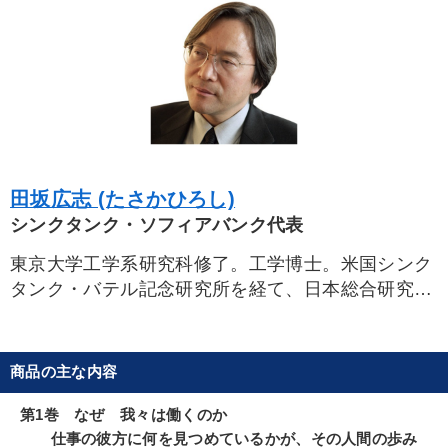
イノベーション
成功哲学
企業文化
販売戦略
交渉
推薦
銀行交渉
営業
インバウンド
ビジネスモデル
不動産
仕事術・ビジネスハック
お金の授業
理念・パーパス
創業者
異発想
田坂広志 (たさかひろし)
心を磨く
生産性向上
井上和弘
いい会社
シンクタンク・ソフィアバンク代表
稲盛和夫
運勢・先見
節税
多様性・ダイバーシティ
東京大学工学系研究科修了。工学博士。米国シンク
タンク・バテル記念研究所を経て、日本総合研究所
の設立に参画。現在、多摩大学大学院教授、シンク
※「更新」を押すと「タグ・キーワード」を更新いただけます。
タンク・ソフィアバンク代表、「社会起業家フォー
ラム」代表
商品の主な内容
第1巻 なぜ 我々は働くのか
仕事の彼方に何を見つめているかが、その人間の歩み