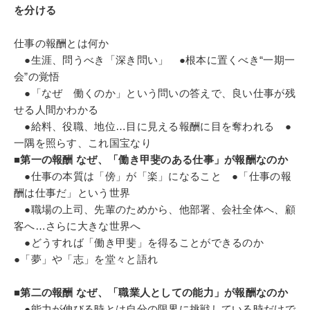
を分ける
仕事の報酬とは何か
●生涯、問うべき「深き問い」 ●根本に置くべき“一期一
会”の覚悟
●「なぜ 働くのか」という問いの答えで、良い仕事が残
せる人間かわかる
●給料、役職、地位…目に見える報酬に目を奪われる ●
一隅を照らす、これ国宝なり
■第一の報酬 なぜ、「働き甲斐のある仕事」が報酬なのか
●仕事の本質は「傍」が「楽」になること ●「仕事の報
酬は仕事だ」という世界
●職場の上司、先輩のためから、他部署、会社全体へ、顧
客へ…さらに大きな世界へ
●どうすれば「働き甲斐」を得ることができるのか
●「夢」や「志」を堂々と語れ
■第二の報酬 なぜ、「職業人としての能力」が報酬なのか
●能力が伸びる時とは自分の限界に挑戦している時だけで