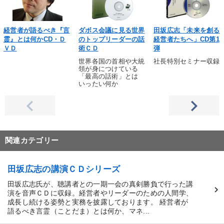
経営者が語るべき『言
ダボス会議に見る世界
田坂広志「未来を創る
霊』とは何かCD・Ｄ
のトップリーダーの話
経営者たちへ」CD第1
ＶＤ
術ＣＤ
弾
世界各国の首相や大統
社長特別セミナー収録
領が身につけている
「最高の話術」とは
いったい何か
関連カテゴリー
田坂広志の講演ＣＤシリーズ
田坂広志氏が、聴講者との一期一会の真剣勝負で行った講
演を音声ＣＤに収録。経営者やリーダーのための人間学、
成長し続ける姿勢と実務を披露しております。 経営者が
語るべき言霊（ことだま）とは何か、マネ...