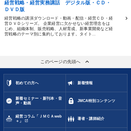
経営戦略・経営実務講話 デジタル版・ＣＤ・
ＤＶＤ版
経営戦略の講演ダウンロード・動画・配信・経営ＣＤ・経
営ＤＶＤシリーズ。 企業経営に欠かせない経営理念をは
じめ、組織体制、販売戦略、人材育成、新事業開発など経
営戦略のテーマ別に集約しております。タイト...
keyboard_arrow_up
このページの先頭へ
初めての方へ
新着情報
新着セミナー・新刊本・音
JMCA特別コンテンツ
声・動画
経営コラム「ＪＭＣＡweb
著者・講師紹介
open_in_new
＋」