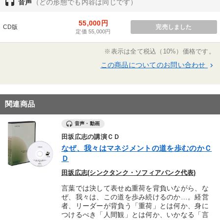
headset
音声
（どの形態でも内容は同じです）
55,000円
CD版
完売しました
定価 55,000円
※表示は全て税込（10%）価格です。
この商品についてのお問い合わせ
keyboard_arrow_right
関連商品
音声・動画
田坂広志の講演ＣＤ
なぜ、我々はマネジメントの道を歩むのかＣ
Ｄ
田坂広志(シンクタンク・ソフィアバンク代表)
言葉では決して表せぬ重荷を背負いながら、な
ぜ、我々は、この道を歩み続けるのか…。経営
者、リーダーが背負う「重荷」とは何か、身に
つけるべき「人間観」とは何か、いかなる「言