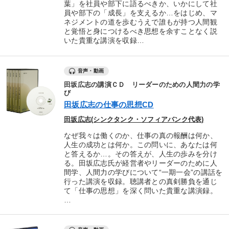
葉」を社員や部下に語るべきか、いかにして社
員や部下の「成長」を支えるか…をはじめ、マ
ネジメントの道を歩むうえで誰もが持つ人間観
と覚悟と身につけるべき思想を余すことなく説
いた貴重な講演を収録…
音声・動画
田坂広志の講演ＣＤ リーダーのための人間力の学
び
田坂広志の仕事の思想CD
田坂広志(シンクタンク・ソフィアバンク代表)
なぜ我々は働くのか、仕事の真の報酬は何か、
人生の成功とは何か。この問いに、あなたは何
と答えるか…。その答えが、人生の歩みを分け
る。田坂広志氏が経営者やリーダーのために人
間学、人間力の学びについて“一期一会”の講話を
行った講演を収録。聴講者との真剣勝負を通じ
て「仕事の思想」を深く問いた貴重な講演録。
…