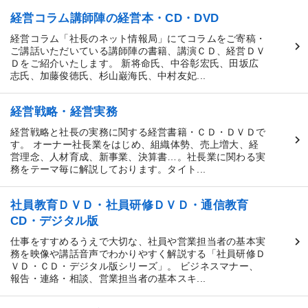
経営コラム講師陣の経営本・CD・DVD
経営コラム「社長のネット情報局」にてコラムをご寄稿・
ご講話いただいている講師陣の書籍、講演ＣＤ、経営ＤＶ
Ｄをご紹介いたします。 新将命氏、中谷彰宏氏、田坂広
志氏、加藤俊徳氏、杉山巌海氏、中村友妃...
経営戦略・経営実務
経営戦略と社長の実務に関する経営書籍・ＣＤ・ＤＶＤで
す。 オーナー社長業をはじめ、組織体勢、売上増大、経
営理念、人材育成、新事業、決算書…。社長業に関わる実
務をテーマ毎に解説しております。タイト...
社員教育ＤＶＤ・社員研修ＤＶＤ・通信教育
CD・デジタル版
仕事をすすめるうえで大切な、社員や営業担当者の基本実
務を映像や講話音声でわかりやすく解説する「社員研修Ｄ
ＶＤ・ＣＤ・デジタル版シリーズ」。 ビジネスマナー、
報告・連絡・相談、営業担当者の基本スキ...