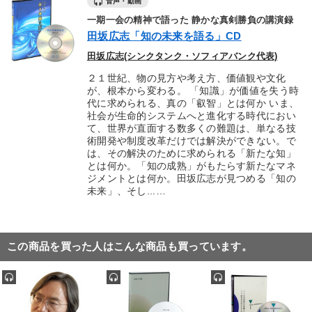
音声・動画
一期一会の精神で語った 静かな真剣勝負の講演録
田坂広志「知の未来を語る」CD
田坂広志(シンクタンク・ソフィアバンク代表)
２１世紀、物の見方や考え方、価値観や文化
が、根本から変わる。 「知識」が価値を失う時
代に求められる、真の「叡智」とは何か いま、
社会が生命的システムへと進化する時代におい
て、世界が直面する数多くの難題は、単なる技
術開発や制度改革だけでは解決ができない。で
は、その解決のために求められる「新たな知」
とは何か。「知の成熟」がもたらす新たなマネ
ジメントとは何か。田坂広志が見つめる「知の
未来」、そし...…
この商品を買った人はこんな商品も買っています。