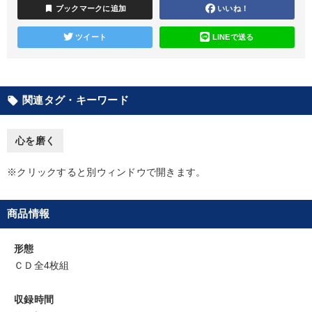
【最新刊】時代を超える経営150の言葉＋社長のスピーチ・話材
bookmark
ブックマークに追加
いいね！
集２タイトル
ツイート
LINEで送る
【3月】音声・映像
大竹愼一書籍
音声と動画で学ぶ
【2026年7月】音声・映像ご案内商品
マーケティング
関連タグ・キーワード
local_offer
【1月】音声・映像
井上和弘の財務力UP
売上直結の営業力や販売力を獲得する
心を磨く
仕事のスキルと人間力を高める知恵を身につける
※クリックすると別ウィンドウで開きます。
改善・生産性向上
商品情報
オーナー社長の「現場力の経営」＋現場の「儲ける力」をさらに
高める教材２選
形態
ＣＤ全4枚組
目的別
収録時間
新事業・新商品づくり
後継者に聞かせたい