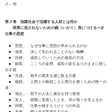
さ…他
第３巻 知識社会で活躍する人材とは何か
現実に流されないための錨（いかり）身につけるべき
仕事の思想
■「思想」 なぜ仕事に思想が求められるのか
■「成長」 決して失われることのない報酬
■「目標」 成長していくための最高の方法
■「顧客」 こころの姿勢、成長の姿をありのままに映し
出す鏡
■「共感」 相手の真実を感じ取る力量
■「格闘」 人間との格闘こそ人間力を磨くための唯一の
道
■「地位」 部下の人生に責任を持つ覚悟
■「友人」 困難に直面したとき、何が我々を支えるか
■「仲間」 仕事が残すもうひとつの作品
■「未来」 夢は必ず実現するのか