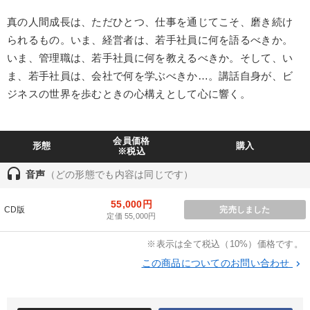
IT・サービス・金融業
コンサルタント
専門家
真の人間成長は、ただひとつ、仕事を通じてこそ、磨き続け
られるもの。いま、経営者は、若手社員に何を語るべきか。
いま、管理職は、若手社員に何を教えるべきか。そして、い
キーワード
ま、若手社員は、会社で何を学ぶべきか…。講話自身が、ビ
ジネスの世界を歩むときの心構えとして心に響く。
生産性向上
対談・座談会
SNS活用
相続・事業承継
IT・デジタル活用
ビジネスモデル
会員価格
形態
購入
※税込
※「更新」を押すと「テーマ」「キーワード」を更新いただけます。
headset
音声
（どの形態でも内容は同じです）
経営音声・動画を探す
ondemand_video
55,000円
refresh
更新する
CD版
完売しました
定価 55,000円
全国経営者セミナー収録物以外の経営教材（全762タイトル）からお探
しいただけます
※表示は全て税込（10%）価格です。
この商品についてのお問い合わせ
keyboard_arrow_right
カテゴリー