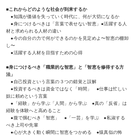
■これからどのような社会が到来するか
●知識が価値を失っていく時代に、何が大切になるか
●身につけるべきは「言葉で表せない智恵」●活躍する人
材と求められる人材の違い
●今の自分の力で何ができるのかを見定めよ〜智恵の棚卸
し〜
●活躍する人材を目指すための心得
■身につけるべき「職業的な智恵」と「智恵を修得する方
法」
●自己投資という言葉の３つの錯覚と誤解
●投資するべきは資金ではなく「時間」 ●仕事は忙しい
奴に頼めという言葉
●「経験」から学ぶ「人間」から学ぶ ●真の「反省」は
経験を体験へと高めること
●腹で掴むべき「智恵」 ●「一芸」を学ぶ ●私淑する
べき上司や先輩
●心が大きく動く瞬間に智恵をつかめる ●猿真似の怖