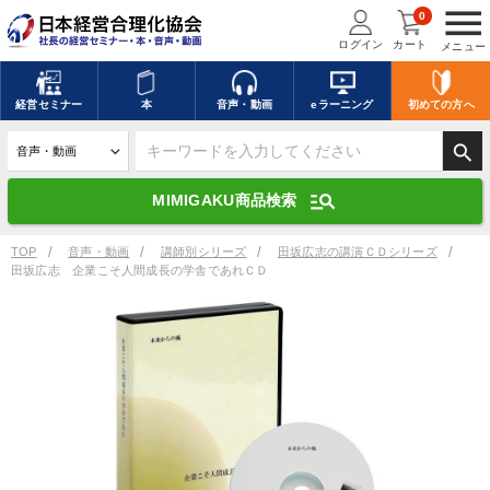
menu
0
ログイン
カート
メニュー
キーワードを入力して探す
edit
経営
セミナー
本
音声・動画
eラーニング
初めての方
へ
search
デジタル版対応のみ検索結果に表示する
manage_search
MIMIGAKU商品検索
search
上記の条件で検索
TOP
音声・動画
講師別シリーズ
田坂広志の講演ＣＤシリーズ
田坂広志 企業こそ人間成長の学舎であれＣＤ
講演収録物を探す
mic
refresh
更新する
全国経営者セミナー講演収録物（全1315タイトル）からお探しいただけ
ます
カテゴリー