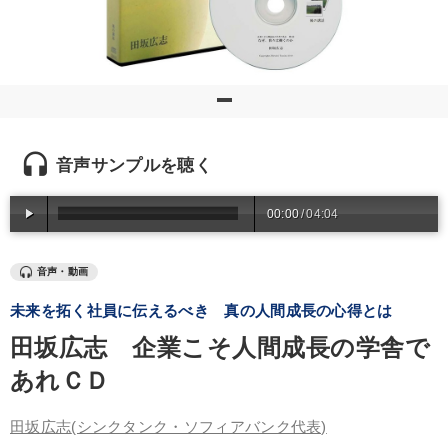
優秀各社の智恵と戦略
事業家のロマンと経営
若手異才経営者の発想
専門家のアドバイス
リーダーの器量を学ぶ
テーマ
headset
音声サンプルを聴く
2025年夏季全国経営者セミナー収録講演ＣＤ・講演ＤＶＤ・デジ
00:00
/
04:04
タル版（音声／動画ストリーミング・ダウンロード）
【4月】音声・映像
経営リーダーの考え方と戦略を学ぶ
音声・動画
未来を拓く社員に伝えるべき 真の人間成長の心得とは
数字・税務・決算書
【3月】音声・映像
企業戦略に学ぶ
田坂広志 企業こそ人間成長の学舎で
業種
あれＣＤ
田坂広志
(シンクタンク・ソフィアバンク代表)
製造業
卸売・小売・飲食業
建設・不動産業