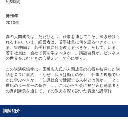
約5時間
財務・数字力の向上
販売力を強化したい
発刊年
2010年
業績を伸ばしたい
社長の姿勢を学びたい
真の人間成長は、ただひとつ、仕事を通じてこそ、磨き続けら
キーワード
れるもの。いま、経営者は、若手社員に何を語るべきか。い
ま、管理職は、若手社員に何を教えるべきか。そして、いま、
若手社員は、会社で何を学ぶべきか…。講話自身が、ビジネス
IT・デジタル活用
会社数字を学ぶ
労務問題・リスク対策
の世界を歩むときの心構えとして心に響く。
この講演収録物は、田坂広志氏が人間成長の心得を披露した講
MBA
交渉
企業文化
話をＣＤに集約。「なぜ 我々は働くのか」「仕事の現場でい
かに学ぶべきか」「知識社会で活躍する人材とは何か」「２１
※「更新」を押すと「カテゴリー」「目的別」「キーワード」を更新いただけます。
世紀のリーダーの条件」…。これから社会に飛び込む聴講者と
の真剣勝負を通じて、その教えを深く説いた貴重な講演録
タグから探す
local_offer
refresh
更新する
講師紹介
すべての音声・動画（全2077タイトル）からお探しいただけます
タグ・キーワード