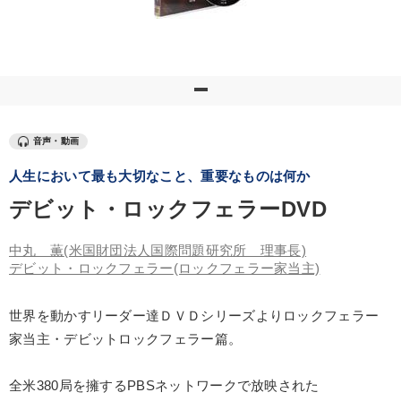
優秀各社の智恵と戦略
事業家のロマンと経営
若手異才経営者の発想
専門家のアドバイス
リーダーの器量を学ぶ
テーマ
音声・動画
人生において最も大切なこと、重要なものは何か
経営リーダーの考え方と戦略を学ぶ
デビット・ロックフェラーDVD
全国経営者セミナー収録〈売れ筋・人気ランキング〉＆新刊・好
評講話
中丸 薫
(米国財団法人国際問題研究所 理事長)
デビット・ロックフェラー
(ロックフェラー家当主)
【最新刊】時代を超える経営150の言葉＋社長のスピーチ・話材
集２タイトル
世界を動かすリーダー達ＤＶＤシリーズよりロックフェラー
資産戦略
最新トレンドと時代の潮流を押さえる
家当主・デビットロックフェラー篇。
最新技術・トレンド
全米380局を擁するPBSネットワークで放映された