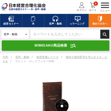
menu
0
ログイン
カート
メニュー
キーワードを入力して探す
edit
経営
セミナー
本
音声・動画
eラーニング
初めての方
へ
search
デジタル版対応のみ検索結果に表示する
manage_search
MIMIGAKU商品検索
search
上記の条件で検索
TOP
音声・動画
経営実務シリーズ
海外の成功哲学を学ぶＤＶＤ・ビ
デオ
デビット・ロックフェラーDVD
講演収録物を探す
mic
refresh
更新する
全国経営者セミナー講演収録物（全1315タイトル）からお探しいただけ
ます
カテゴリー