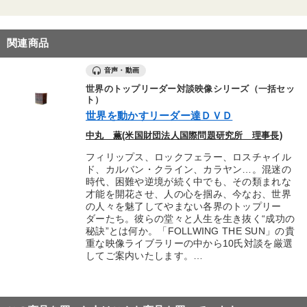
関連商品
音声・動画
世界のトップリーダー対談映像シリーズ（一括セッ
ト）
世界を動かすリーダー達ＤＶＤ
中丸 薫(米国財団法人国際問題研究所 理事長)
フィリップス、ロックフェラー、ロスチャイル
ド、カルバン・クライン、カラヤン…。混迷の
時代、困難や逆境が続く中でも、その類まれな
才能を開花させ、人の心を掴み、今なお、世界
の人々を魅了してやまない各界のトップリー
ダーたち。彼らの堂々と人生を生き抜く“成功の
秘訣”とは何か。「FOLLWING THE SUN」の貴
重な映像ライブラリーの中から10氏対談を厳選
してご案内いたします。…