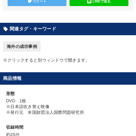
ツイート
LINEで送る
カテゴリー
関連タグ・キーワード
local_offer
最新刊・戦略参謀ChatGPT実戦法と中小企業のDXと講話ご案内
【最新刊】時代を超える経営150の言葉＋社長のスピーチ・話材
海外の成功事例
集２タイトル
※クリックすると別ウィンドウで開きます。
経済・景気・相場予測
2026年夏季全国経営者セミナー収録講演ＣＤ・講演ＤＶＤ・デジ
タル版（音声／動画ストリーミング・ダウンロード）
商品情報
【5月】音声・映像
社員が自律的に動き出す組織づくり
形態
DVD 1枚
オーナー社長の「現場力の経営」＋現場の「儲ける力」をさらに
※日本語吹き替え映像
高める教材２選
※発行元 米国財団法人国際問題研究所
歴史・古典に学ぶ実務講話
収録時間
《強い財務を実践する経営者》講話４選
約25分