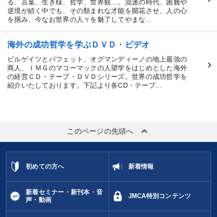
る、言葉、生き様、哲学、世界観…。混迷の時代、困難や
逆境が続く中でも、その類まれな才能を開花させ、人の心
を掴み、今なお世界の人々を魅了してやまな...
海外の成功哲学を学ぶＤＶＤ・ビデオ
ビルゲイツとバフェット、オグマンディーノの地上最強の
商人、ＩＭＧのマコーマックの人望学をはじめとした海外
の経営ＣＤ・テープ・ＤＶＤシリーズ。世界の成功哲学を
紹介いたしております。下記より各CD・テープ...
keyboard_arrow_up
このページの先頭へ
初めての方へ
新着情報
新着セミナー・新刊本・音
JMCA特別コンテンツ
声・動画