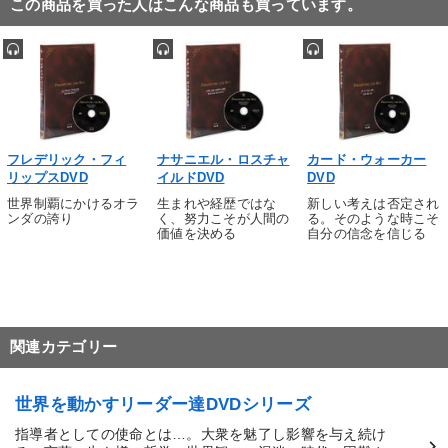
この商品を買った人はこんな商品も買っています。
フレデリック・フィ
ナサニエル・ロスチャ
カード・ウォーカー
リップスDVD
イルドDVD
DVD
世界制覇にかけるオラ
生まれや経歴ではな
新しい考えは否定され
ンダの誇り
く、努力こそが人間の
る。そのような時こそ
価値を決める
自分の信念を信じる
関連カテゴリー
世界を動かすリーダー達DVDシリーズ
指導者としての使命とは…。大衆を魅了し影響を与え続け