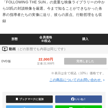
「FOLLOWING THE SUN」の貴重な映像ライブラリーの中か
業種
ら10氏の対談映像を厳選。今まで知ることができなかった各
界の指導者たちの実像に迫り、彼らの原点、行動哲理をも収
製造業
卸売・小売・飲食業
建設・不動産業
録
IT・サービス・金融業
コンサルタント
専門家
会員価格
形態
購入
※税込
キーワード
ondemand_video
動画
（どの形態でも内容は同じです）
伝統・文化
金利
思考法
大竹愼一
女性経営者
22,000円
DVD版
完売しました
定価 22,000円
企業文化
※表示は全て税込（10%）価格です。
この商品についてのお問い合わせ
keyboard_arrow_right
※「更新」を押すと「テーマ」「キーワード」を更新いただけます。
経営音声・動画を探す
ondemand_video
refresh
更新する
bookmark
ブックマークに追加
いいね！
全国経営者セミナー収録物以外の経営教材（全761タイトル）からお探
しいただけます