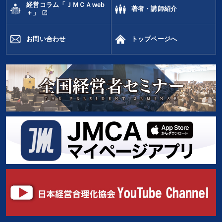
経営コラム「ＪＭＣＡweb
著者・講師紹介
open_in_new
＋」
お問い合わせ
トップページへ