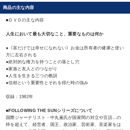
思考法
ベンチャー
企業再建
営業力強化
ビルダーバーグ、日米欧三極委員会など、国際機関
商品の主な内容
の要職を歴任。長期にわたり世界の政治、経済に影
通信販売
節税
リーダーシップ
響を与えている
■ＤＶＤの主な内容
※「更新」を押すと「タグ・キーワード」を更新いただけます。
人生において最も大切なこと、重要なものは何か
●《富だけでは幸せになれない》お金は所有者の健康と使い
方に左右される
●絶対的な権力を持つことの落とし穴
●家族と友人とのつながり
●人生を生きる三つの教訓
●信頼という重要性とそれを得た時の強み
収録：1982年
■FOLLOWING THE SUNシリーズについて
国際ジャーナリスト・中丸薫氏が国家間の対立や言語…の
枠を超えて、経営者、国王、政治家、芸術家、音楽家をは