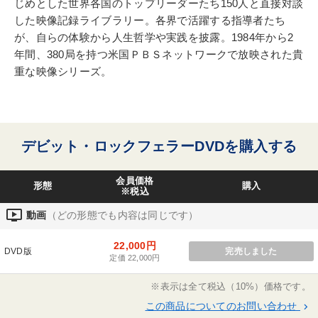
じめとした世界各国のトップリーダーたち150人と直接対談
した映像記録ライブラリー。各界で活躍する指導者たち
が、自らの体験から人生哲学や実践を披露。1984年から2
年間、380局を持つ米国ＰＢＳネットワークで放映された貴
重な映像シリーズ。
デビット・ロックフェラーDVDを購入する
会員価格
形態
購入
※税込
ondemand_video
動画
（どの形態でも内容は同じです）
22,000円
DVD版
完売しました
定価 22,000円
※表示は全て税込（10%）価格です。
この商品についてのお問い合わせ
keyboard_arrow_right