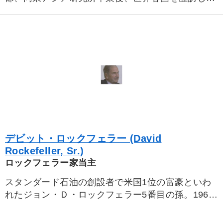
国際政治の現場で研鑽を積む。政治経済の実務経験
プロ経営者
リピート
を元に各国の大統領や国王との対談を行い、民間外
交を実践
※「更新」を押すと「カテゴリー」「目的別」「キーワード」を更新いただけます。
タグから探す
local_offer
refresh
更新する
すべての音声・動画（全2076タイトル）からお探しいただけます
タグ・キーワード
デビット・ロックフェラー (David
リベラルアーツ
DX
SDGs
賃金制度
早分かり
Rockefeller, Sr.)
ロックフェラー家当主
伝統・文化
多様性・ダイバーシティ
資産運用
スタンダード石油の創設者で米国1位の富豪といわ
相続・事業承継
仕組み
不動産
一倉定
株式市場
れたジョン・Ｄ・ロックフェラー5番目の孫。1969
生産性向上
運勢・先見
プロ経営者
会社数字を学ぶ
年から80年までチェース・マンハッタン銀行のＣＥ
Ｏを務める。外交問題評議会（ＣＦＲ）、