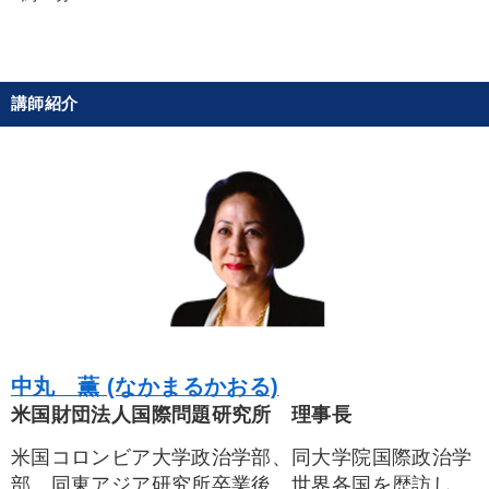
組織と人を動かすマネジメント力を磨く
全国経営者セミナー収録〈売れ筋・人気〉音声＆動画20選
講師紹介
マーケティング
目的別
社長の姿勢を学びたい
パフォーマンス向上
業績を伸ばしたい
財務・数字力の向上
経営体系を学びたい
財務・数字力の向上
中丸 薫 (なかまるかおる)
米国財団法人国際問題研究所 理事長
キーワード
米国コロンビア大学政治学部、同大学院国際政治学
銀行交渉
会長
IT・デジタル活用
ビジネスモデル
部、同東アジア研究所卒業後、世界各国を歴訪して