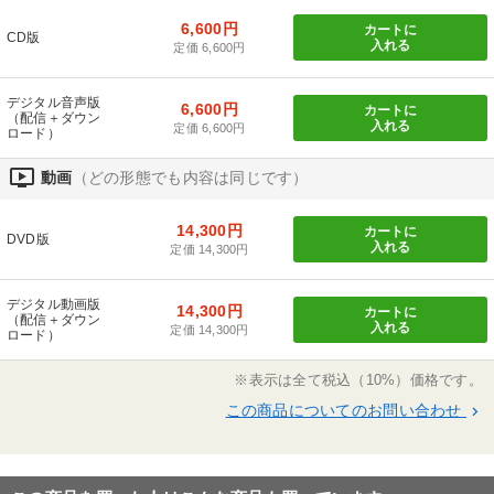
6,600円
カートに
CD版
入れる
定価 6,600円
デジタル音声版
6,600円
カートに
（配信＋ダウン
入れる
定価 6,600円
ロード）
ondemand_video
動画
（どの形態でも内容は同じです）
14,300円
カートに
DVD版
入れる
定価 14,300円
デジタル動画版
14,300円
カートに
（配信＋ダウン
入れる
定価 14,300円
ロード）
※表示は全て税込（10%）価格です。
この商品についてのお問い合わせ
keyboard_arrow_right