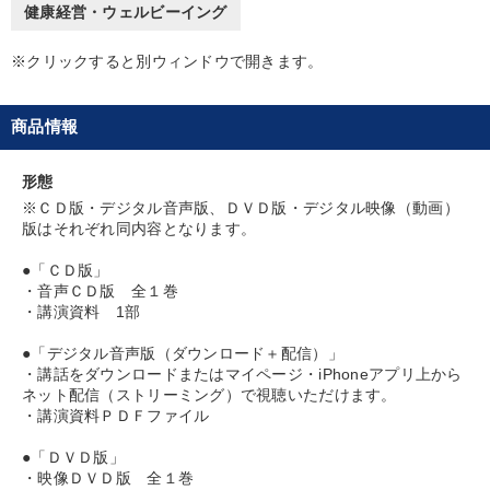
健康経営・ウェルビーイング
組織を強化したい
パフォーマンス向上
※クリックすると別ウィンドウで開きます。
財務・数字力の向上
経営体系を学びたい
商品情報
後継者に聞かせたい
業績を伸ばしたい
形態
※ＣＤ版・デジタル音声版、ＤＶＤ版・デジタル映像（動画）
キーワード
版はそれぞれ同内容となります。
●「ＣＤ版」
トレンド
通販
ビジネスモデル
女性経営者
・音声ＣＤ版 全１巻
・講演資料 1部
IT・デジタル活用
感動講話
●「デジタル音声版（ダウンロード＋配信）」
・講話をダウンロードまたはマイページ・iPhoneアプリ上から
※「更新」を押すと「カテゴリー」「目的別」「キーワード」を更新いただけます。
ネット配信（ストリーミング）で視聴いただけます。
・講演資料ＰＤＦファイル
タグから探す
local_offer
refresh
更新する
●「ＤＶＤ版」
・映像ＤＶＤ版 全１巻
すべての音声・動画（全2076タイトル）からお探しいただけます