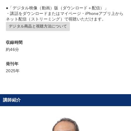
●「デジタル映像（動画）版（ダウンロード＋配信）」
タグ・キーワード
・講話をダウンロードまたはマイページ・iPhoneアプリ上から
ネット配信（ストリーミング）で視聴いただけます。
デジタル商品と視聴方法について
スポーツ関係
成功哲学
賃金制度
会長
コロナ禍対策
多角化・新規事業
販売戦略
株式投資
収録時間
約46分
地方企業の勝ち方
多様性・ダイバーシティ
通信販売
発刊年
企業成長
スポーツ関連
労務問題・人事対策
異発想
2025年
営業
対談・座談会
マネジメント
DX
投資
モノづくり
松下幸之助
後継者
交渉
講師紹介
※「更新」を押すと「タグ・キーワード」を更新いただけます。