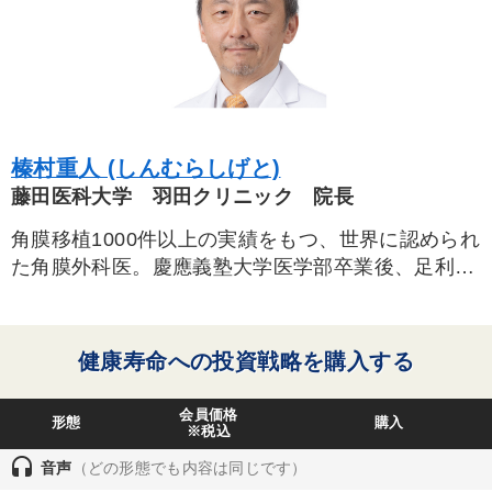
榛村重人 (しんむらしげと)
藤田医科大学 羽田クリニック 院長
角膜移植1000件以上の実績をもつ、世界に認められ
た角膜外科医。慶應義塾大学医学部卒業後、足利赤
十字病院眼科部長、東京歯科大学眼科学教室講師、
慶應義塾大学医学部眼科学教室准教授、藤田医科大
学教授を歴任。2023年より現職。
健康寿命への投資戦略を購入する
会員価格
形態
購入
※税込
headset
音声
（どの形態でも内容は同じです）