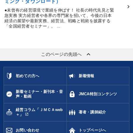
ミング・ダウンロード）
●未曾有の経営環境で業績を伸ばす！ 社長の時代先見と緊
急実務 実力経営者や各界の専門家を招いて、今後の日本
経済の展望や最新実務、経営法、戦略と戦術を披露する
「全国経営者セミナー」。 ...
keyboard_arrow_up
このページの先頭へ
初めての方へ
新着情報
新着セミナー・新刊本・音
JMCA特別コンテンツ
声・動画
経営コラム「ＪＭＣＡweb
著者・講師紹介
open_in_new
＋」
お問い合わせ
トップページへ