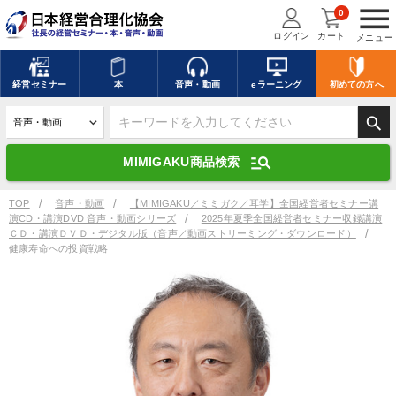
menu
0
ログイン
カート
メニュー
キーワードを入力して探す
edit
経営
セミナー
本
音声・動画
eラーニング
初めての方
へ
search
デジタル版対応のみ検索結果に表示する
manage_search
MIMIGAKU商品検索
search
上記の条件で検索
TOP
音声・動画
【MIMIGAKU／ミミガク／耳学】全国経営者セミナー講
演CD・講演DVD 音声・動画シリーズ
2025年夏季全国経営者セミナー収録講演
ＣＤ・講演ＤＶＤ・デジタル版（音声／動画ストリーミング・ダウンロード）
健康寿命への投資戦略
講演収録物を探す
mic
refresh
更新する
全国経営者セミナー講演収録物（全1315タイトル）からお探しいただけ
ます
カテゴリー