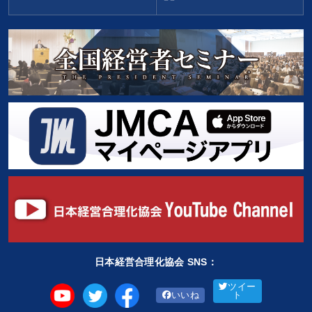
日本経営合理化協会 SNS：
ツイー
いいね
ト