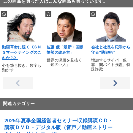
この商品を買った人はこんな商品も買っています。
動画革命に続く《ＳＮ
佐藤 優「最新・国際
会社と社長を犯罪から
Ｓマーケティングのこ
情勢の読み方」
守る“防犯術”
れから》
世界の深層を見抜く
増加するサイバー犯
「知の巨人」――
罪、闇バイト強盗、特
心を撃ち抜き、数字も
殊詐欺…
動かす
関連カテゴリー
2025年夏季全国経営者セミナー収録講演ＣＤ・
講演ＤＶＤ・デジタル版（音声／動画ストリー