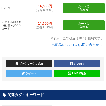
カテゴリー
14,300円
カートに
DVD版
入れる
定価 14,300円
売上直結の営業力や販売力を獲得する
【1月】音声・映像
デジタル動画版
14,300円
カートに
【最新刊】精神科医・和田秀樹の「老いない力」＋健康な社長と
（配信＋ダウン
会社をつくる厳選講話
入れる
定価 14,300円
ロード）
【2026年7月】音声・映像ご案内商品
大竹愼一書籍
※表示は全て税込（10%）価格です。
この商品についてのお問い合わせ
keyboard_arrow_right
2026年春季全国経営者セミナー収録講演ＣＤ・講演ＤＶＤ・デジ
タル版（音声／動画ストリーミング・ダウンロード）
最新刊・戦略参謀ChatGPT実戦法と中小企業のDXと講話ご案内
bookmark
ブックマークに追加
いいね！
営業・社員研修
最新技術・トレンド
ツイート
LINEで送る
社員が自律的に動き出す組織づくり
数字・税務・決算書
改善・生産性向上
関連タグ・キーワード
local_offer
目的別