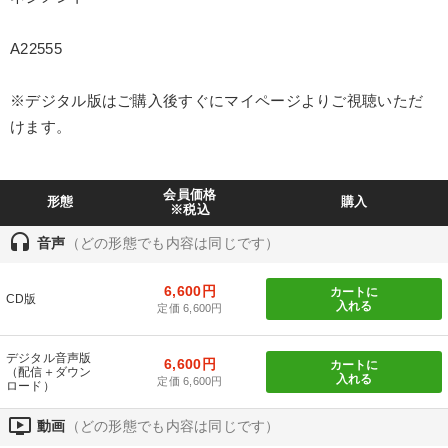
製造業
卸売・小売・飲食業
建設・不動産業
A22555
IT・サービス・金融業
コンサルタント
専門家
※デジタル版はご購入後すぐにマイページよりご視聴いただ
けます。
キーワード
会員価格
リピート
広報・PR
後継者
生産性向上
AI
形態
購入
※税込
headset
プロ経営者
音声
（どの形態でも内容は同じです）
6,600円
カートに
※「更新」を押すと「テーマ」「キーワード」を更新いただけます。
CD版
入れる
定価 6,600円
経営音声・動画を探す
ondemand_video
refresh
更新する
デジタル音声版
6,600円
カートに
（配信＋ダウン
入れる
定価 6,600円
全国経営者セミナー収録物以外の経営教材（全761タイトル）からお探
ロード）
しいただけます
ondemand_video
動画
（どの形態でも内容は同じです）