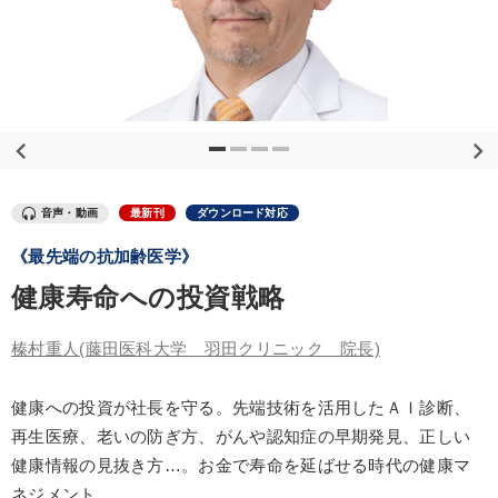
優秀各社の智恵と戦略
事業家のロマンと経営
若手異才経営者の発想
専門家のアドバイス
リーダーの器量を学ぶ
テーマ
音声・動画
最新刊
ダウンロード対応
【5月】音声・映像
経営リーダーの考え方と戦略を学ぶ
《最先端の抗加齢医学》
2026年春季全国経営者セミナー収録講演ＣＤ・講演ＤＶＤ・デジ
健康寿命への投資戦略
タル版（音声／動画ストリーミング・ダウンロード）
組織・採用・スキル
大竹愼一書籍
榛村重人
(藤田医科大学 羽田クリニック 院長)
全国経営者セミナー収録〈売れ筋・人気ランキング〉＆新刊・好
健康への投資が社長を守る。先端技術を活用したＡＩ診断、
評講話
再生医療、老いの防ぎ方、がんや認知症の早期発見、正しい
健康情報の見抜き方…。お金で寿命を延ばせる時代の健康マ
業種
ネジメント