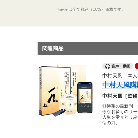
※表示は全て税込（10%）価格です。
関連商品
音声・動画
中村天風 本人
中村天風講
中村天風［監修
◎待望の最新刊 
今なお多くのリー
人生を堂々と歩み
命の力、...…