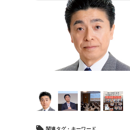
local_offer
関連タグ・キーワード