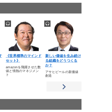
す
《世界標準のマインド
新しい価値を生み続け
寺島実郎「２０
セット》
る組織をどうつくる
年・夏」の時代
か？
amazonを飛躍させた数
定点観測で読み解
値と情熱のマネジメン
本の針路と展望―
アサヒビールの新価値
ト
創造