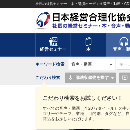
社長の経営セミナー・本・講演オーディオ音声・動画・CD＆
経営セミナー
本
音声・
キーワード検索
mic
ondemand_video
こだわり検索
講演収録物を探す
TOP
音声・動画
【MIMIGAKU／ミミガク
デジタル版（音声／動画ストリーミング・ダウンロー
こだわり検索をお試しください！
すべての音声・動画（全2077タイトル）の中
ゴリーやテーマ、業種、目的別、タグなど、自
商品をお探しいただけます。