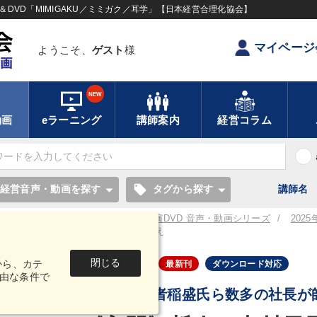
DVD「MIMIGAKU／ミミガク／耳学」【日本経営合理化協会】
マイページ
ようこそ、
ゲスト
様
NEW
動画
eラーニング
講師案内
経営コラム
local_offer
経営音声・動画を探す
タグから探す
講師名
／耳学】全国経営者セミナー講演CD・講演DVD 音声・動画シリーズ
202
ド）
《入門》哲人・中村天風の教え
閉じる
から、カテ
音声・動画
最新刊
ダウンロード対応
由な条件で
京セラ創業者稲盛氏ら数多の社長が