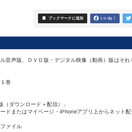
bookmark
ブックマークに追加
いいね！
タル音声版、ＤＶＤ版・デジタル映像（動画）版はそれ
全１巻
版（ダウンロード＋配信）」
ードまたはマイページ・iPhoneアプリ上からネット
Ｆファイル