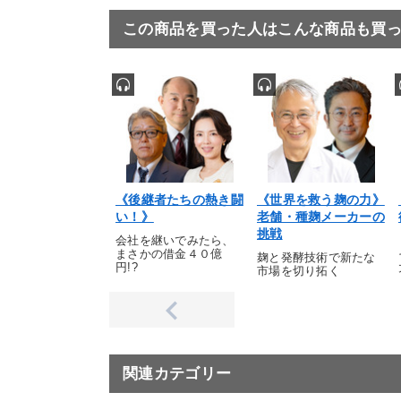
この商品を買った人はこんな商品も買
《後継者たちの熱き闘
《世界を救う麹の力》
い！》
老舗・種麹メーカーの
挑戦
会社を継いでみたら、
まさかの借金４０億
麹と発酵技術で新たな
円!?
市場を切り拓く
関連カテゴリー