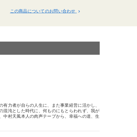
この商品についてのお問い合わせ
keyboard_arrow_right
界の有力者が自らの人生に、また事業経営に活かし、
この混沌とした時代に、何ものにもとらわれず、我が
は、中村天風本人の肉声テープから、幸福への道、生