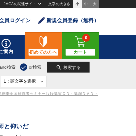
JMCAの関連サイト
文字の大きさ
小
中
大
会員ログイン
新規会員登録（無料）
0
ご案内
初めての方へ
カート
search
and検索
or検索
検索する
5年夏季全国経営者セミナー収録講演ＣＤ・講演ＤＶＤ・
師と仰いだ