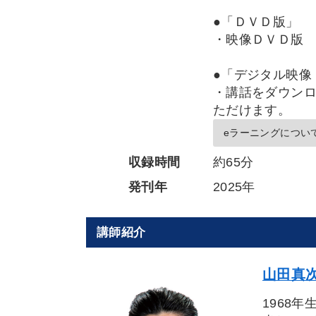
●「ＤＶＤ版」
・映像ＤＶＤ版
●「デジタル映像
・講話をダウンロ
ただけます。
eラーニングについ
収録時間
約65分
発刊年
2025年
講師紹介
山田真次
1968