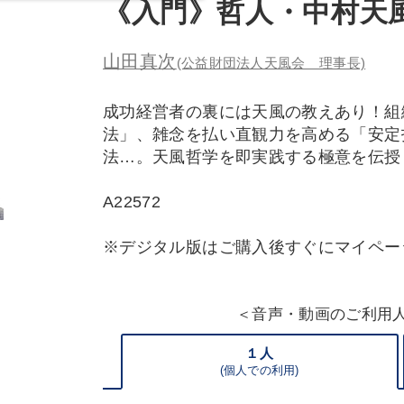
《入門》哲人・中村天
山田真次
(公益財団法人天風会 理事長)
成功経営者の裏には天風の教えあり！組
法」、雑念を払い直観力を高める「安定
法…。天風哲学を即実践する極意を伝授
A22572
※デジタル版はご購入後すぐにマイペー
＜音声・動画のご利用
１人
(個人での利用)