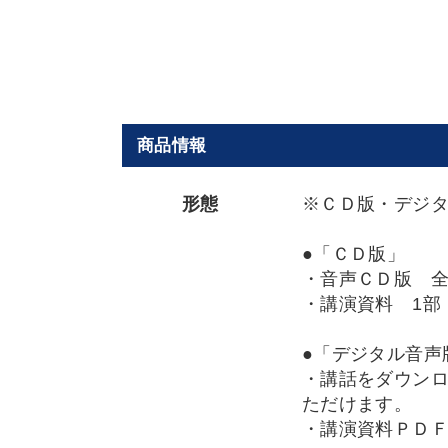
商品情報
形態
※ＣＤ版・デジ
●「ＣＤ版」
・音声ＣＤ版 
・講演資料 1部
●「デジタル音声
・講話をダウンロ
ただけます。
・講演資料ＰＤ