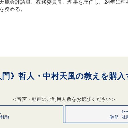
天風会評議員、教務委員長、理事を歴任し、24年に理
を務める。
入門》哲人・中村天風の教えを購入
＜音声・動画のご利用人数をお選びください＞
人
1
利用)
(
幹部・
社