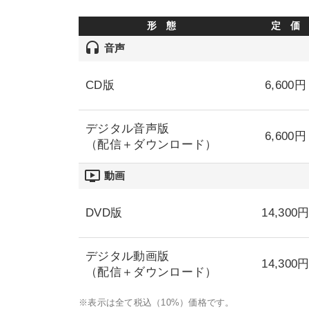
形 態
定 価
headset
音声
CD版
6,600円
デジタル音声版
6,600円
（配信＋ダウンロード）
ondemand_video
動画
DVD版
14,300
デジタル動画版
14,300
（配信＋ダウンロード）
※表示は全て税込（10%）価格です。