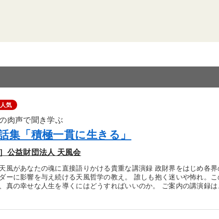
人気
の肉声で聞き学ぶ
話集「積極一貫に生きる」
］公益財団法人 天風会
天風があなたの魂に直接語りかける貴重な講演録 政財界をはじめ各
ダーに影響を与え続ける天風哲学の教え。 誰しも抱く迷いや怖れ。
、真の幸せな人生を導くにはどうすればいいのか。 ご案内の講演録