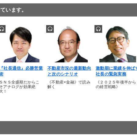
っています。
『社長通信』必勝営業
不動産市況の最新動向
激動期に業績を伸ば
術
と次のシナリオ
社長の緊急実務
ＳＮＳ全盛期だからこ
《不動産×金融》で読み
《２０２５年後半から
そアナログが効果絶
解く
の経営戦略》
大！