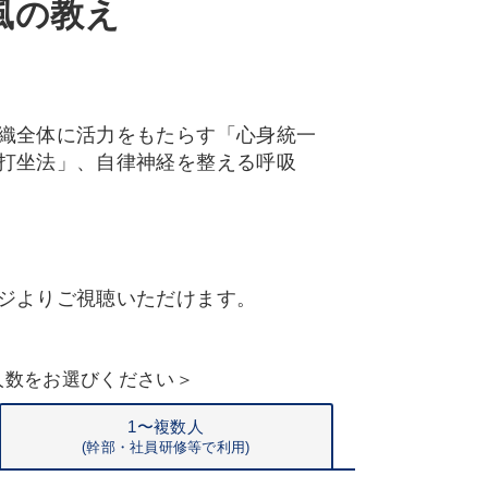
風の教え
織全体に活力をもたらす「心身統一
打坐法」、自律神経を整える呼吸
ジよりご視聴いただけます。
人数をお選びください＞
1〜複数人
(
幹部・
社員研修等で利用)