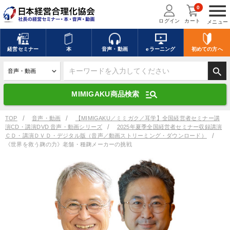
menu
0
ログイン
カート
メニュー
キーワードを入力して探す
edit
経営
セミナー
本
音声・動画
eラーニング
初めての方
へ
search
デジタル版対応のみ検索結果に表示する
manage_search
MIMIGAKU商品検索
search
上記の条件で検索
TOP
音声・動画
【MIMIGAKU／ミミガク／耳学】全国経営者セミナー講
演CD・講演DVD 音声・動画シリーズ
2025年夏季全国経営者セミナー収録講演
ＣＤ・講演ＤＶＤ・デジタル版（音声／動画ストリーミング・ダウンロード）
《世界を救う麹の力》老舗・種麹メーカーの挑戦
講演収録物を探す
mic
refresh
更新する
全国経営者セミナー講演収録物（全1315タイトル）からお探しいただけ
ます
カテゴリー