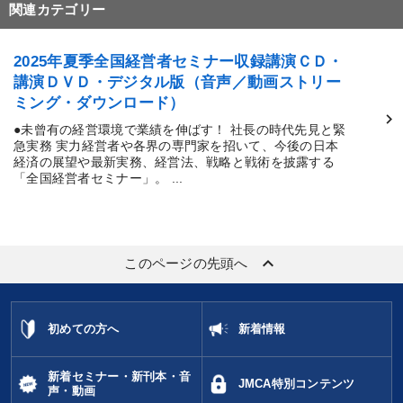
関連カテゴリー
2025年夏季全国経営者セミナー収録講演ＣＤ・
講演ＤＶＤ・デジタル版（音声／動画ストリー
ミング・ダウンロード）
●未曾有の経営環境で業績を伸ばす！ 社長の時代先見と緊
急実務 実力経営者や各界の専門家を招いて、今後の日本
経済の展望や最新実務、経営法、戦略と戦術を披露する
「全国経営者セミナー」。 ...
keyboard_arrow_up
このページの先頭へ
初めての方へ
新着情報
新着セミナー・新刊本・音
JMCA特別コンテンツ
声・動画