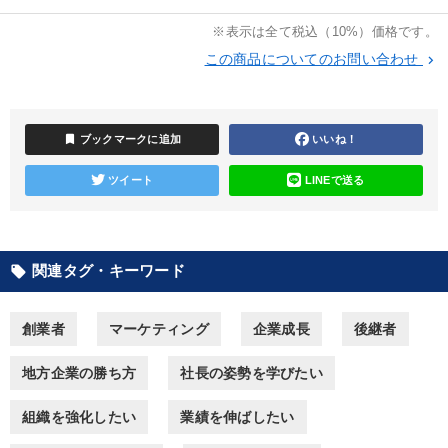
大竹愼一書籍
※表示は全て税込（10%）価格です。
全国経営者セミナー収録〈売れ筋・人気〉音声＆動画20選
この商品についてのお問い合わせ
keyboard_arrow_right
【4月】音声・映像
組織・採用・スキル
147回春季大会
改善・生産性向上
【5月】音声・映像
企業戦略に学ぶ
bookmark
ブックマークに追加
いいね！
井上和弘の財務力UP
成功哲学・人間学
ツイート
LINEで送る
オーナー社長の「現場力の経営」＋現場の「儲ける力」をさらに
高める教材２選
関連タグ・キーワード
local_offer
経営者のための《音声・動画で学ぶ》講演シリーズ
創業者
マーケティング
企業成長
後継者
目的別
地方企業の勝ち方
社長の姿勢を学びたい
社員研修を行いたい
後継者に聞かせたい
組織を強化したい
業績を伸ばしたい
経営体系を学びたい
パフォーマンス向上