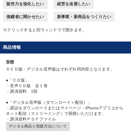
販売力を強化したい
経営を改善したい
財務・数字力の向上
財務・数字力の向上
後継者に聞かせたい
新事業・新商品をつくりたい
キーワード
※クリックすると別ウィンドウで開きます。
商品開発
教育
コミュニケーション
企業文化
商品情報
伝統・文化
マネジメント
形態
※ＣＤ版・デジタル音声版はそれぞれ同内容となります。
※「更新」を押すと「カテゴリー」「目的別」「キーワード」を更新いただけます。
●「ＣＤ版」
・音声ＣＤ版 全１巻
タグから探す
local_offer
refresh
更新する
・講演資料 1部
すべての音声・動画（全2076タイトル）からお探しいただけます
●「デジタル音声版（ダウンロード＋配信）」
・講話をダウンロードまたはマイページ・iPhoneアプリ上から
タグ・キーワード
ネット配信（ストリーミング）で視聴いただけます。
・講演資料ＰＤＦファイル
デジタル商品と視聴方法について
一流人
聞き手・作間信司
中村天風
スポーツ関係