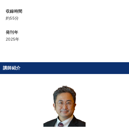
リーダーシップ
多様性・ダイバーシティ
運勢・先見
収録時間
約55分
営業力強化
株式市場
企業成長
株式投資
営業
発刊年
M&A
生き方の指針
生産性向上
会社数字を学ぶ
2025年
仕事術・ビジネスハック
マーケティング
教育
両利きの経営
井上和弘
労務問題・リスク対策
講師紹介
海外の成功事例
労務問題・人事対策
※「更新」を押すと「タグ・キーワード」を更新いただけます。