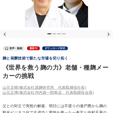
優秀各社の智恵と戦略
事業家のロマンと経営
若手異才経営者の発想
専門家のアドバイス
リーダーの器量を学ぶ
テーマ
音声・動画
最新刊
ダウンロード対応
2026年夏季全国経営者セミナー収録講演ＣＤ・講演ＤＶＤ・デジ
タル版（音声／動画ストリーミング・ダウンロード）
麹と発酵技術で新たな市場を切り拓く
《世界を救う麹の力》老舗・種麹メー
【2月】音声・映像
営業・社員研修
148回夏季大会
カーの挑戦
【12月】音声・映像
後継社長・アトツギ
山元文晴
(株式会社源麹研究所 代表取締役社長)
山元正博
(株式会社河内源一郎商店 代表取締役会長)
業種
父との対立で突然の解雇、明日には不渡りの瀬戸際から麹の
製造業
卸売・小売・飲食業
建設・不動産業
観光ビジネス化で大成功！窮地を救った一倉定と中村天風の