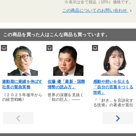
※表示は全て税込（10%）価格です。
この商品についてのお問い合わせ
keyboard_arrow_right
この商品を買った人はこんな商品も買っています。
激動期に業績を伸ばす
佐藤 優「最新・国際
感動や想いを伝える
社長の緊急実務
情勢の読み方」
「自分の言葉をつくる
技術」
《２０２５年後半から
世界の深層を見抜く
の経営戦略》
「知の巨人」――
『「好き」を言語化す
る技術』の著者が直伝