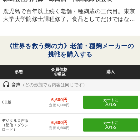
鹿児島で百年以上続く老舗・種麹蔵の三代目。東京
大学大学院修士課程修了。食品としてだけではな
く、麹による廃棄物の飼料化や家畜への効果の研究
で環境大臣賞を受賞。2024年、試作のプレミアム焼
酎が国際大会でプラチナ賞を獲得。
《世界を救う麹の力》老舗・種麹メーカーの
挑戦を購入する
会員価格
形態
購入
※税込
headset
音声
（どの形態でも内容は同じです）
6,600円
カートに
CD版
入れる
定価 6,600円
デジタル音声版
6,600円
カートに
（配信＋ダウン
入れる
定価 6,600円
ロード）