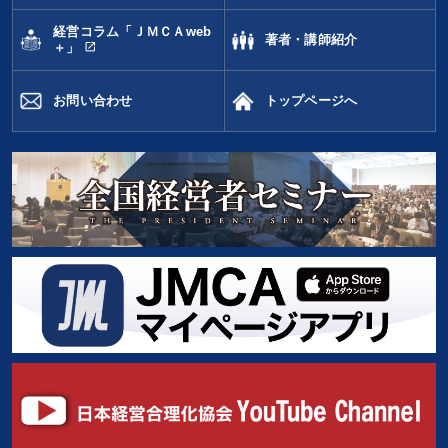
経営コラム「ＪＭＣＡweb
著者・講師紹介
open_in_new
＋」
お問い合わせ
トップページへ