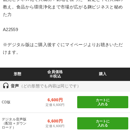
教え。食品から環境浄化まで市場が広がる麹ビジネスと秘め
IT・サービス・金融業
コンサルタント
専門家
た力
キーワード
A22559
デザイン
営業
賃金制度
モノづくり
株式投資
※デジタル版はご購入後すぐにマイページよりお聴きいただ
けます。
IT・デジタル活用
※「更新」を押すと「テーマ」「キーワード」を更新いただけます。
会員価格
形態
購入
※税込
headset
経営音声・動画を探す
ondemand_video
refresh
音声
（どの形態でも内容は同じです）
更新する
全国経営者セミナー収録物以外の経営教材（全761タイトル）からお探
6,600円
カートに
しいただけます
CD版
入れる
定価 6,600円
カテゴリー
デジタル音声版
6,600円
カートに
（配信＋ダウン
入れる
定価 6,600円
ロード）