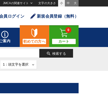
JMCAの関連サイト
文字の大きさ
小
中
大
会員ログイン
新規会員登録（無料）
0
ご案内
初めての方へ
カート
search
検索する