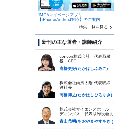
JMCAマイページアプリ
【iPhone/Android対応】のご案内
keyboard_arrow_right
特集一覧を見る
新刊の主な著者・講師紹介
concon株式会社 代表取締
役 CEO
髙橋史好(たかはしふみこ)
株式会社雨風太陽 代表取締
役社長
高橋博之(たかはしひろゆき)
株式会社サイエンスホール
ディングス 代表取締役会長
青山恭明(あおやまやすあき )