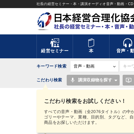
社長の経営セミナー・本・講演オーディオ音声・動画・CD＆
経営セミナー
本
音声・
キーワード検索
mic
ondemand_video
こだわり検索
講演収録物を探す
TOP
仕事のスキルと人間力を高める知恵を身につ
こだわり検索をお試しください！
サイト総合案内
すべての音声・動画（全2076タイトル）の中
ゴリーやテーマ、業種、目的別、タグなど、自
商品をお探しいただけます。
初めての方へ
3