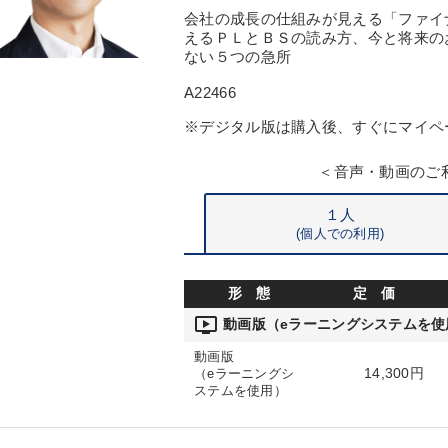
会社の成長の仕組みが見える「ファイ
えるＰＬとＢＳの読み方、今と将来の
ない５つの急所
A22466
※デジタル版は購入後、すぐにマイペ
＜音声・動画のご
１人
(個人での利用)
形 態
定 価
ondemand_video
動画版（eラーニングシステムを使
動画版
14,300円
（eラーニングシ
ステムを使用）