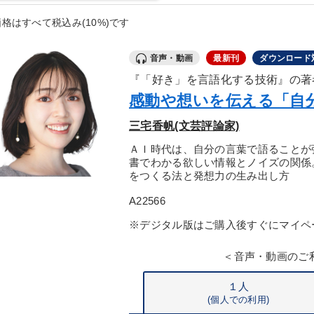
格はすべて税込み(10%)です
音声・動画
最新刊
ダウンロード
『「好き」を言語化する技術』の著
感動や想いを伝える「自
三宅香帆(文芸評論家)
ＡＩ時代は、自分の言葉で語ることが
書でわかる欲しい情報とノイズの関係
をつくる法と発想力の生み出し方
A22566
※デジタル版はご購入後すぐにマイペ
＜音声・動画のご
１人
(個人での利用)