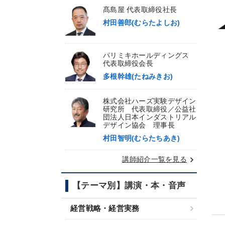
髙島屋 代表取締役社長
村田善郎(むらたよしお)
パリミキホールディングス
代表取締役会長
多根幹雄(たねみきお)
株式会社ハーズ実験デザイン
研究所 代表取締役／公益社
団法人日本インダストリアル
デザイン協会 理事長
村田智明(むらたちあき)
keyboard_arrow_right
講師紹介一覧を見る
【テーマ別】講演・本・音声
経営戦略・経営実務