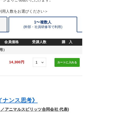
利用人数をお選びください＞
1〜複数人
(
幹部・
社員研修等で利用)
会員価格
受講人数
購 入
用）
14,300円
カートに
入れる
イナンス思考》
／アニマルスピリッツ合同会社 代表)