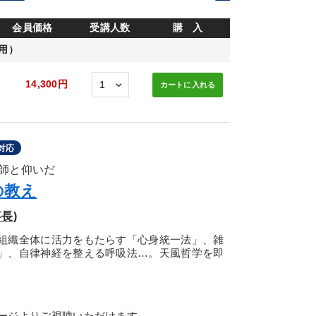
会員価格
受講人数
購 入
用）
14,300円
カートに
入れる
対応
師と仰いだ
の教え
長)
組織全体に活力をもたらす「心身統一法」、雑
」、自律神経を整える呼吸法…。天風哲学を即
ージよりご視聴いただけます。