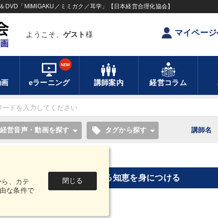
DVD「MIMIGAKU／ミミガク／耳学」【日本経営合理化協会】
マイページ
ようこそ、
ゲスト
様
NEW
動画
eラーニング
講師案内
経営コラム
local_offer
経営音声・動画を探す
タグから探す
講師名
ける
仕事のスキルと人間力を高める知恵を身につける
閉じる
から、カテ
由な条件で
件
1～3件
中
を表示