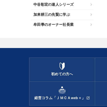
中谷彰宏の達人シリーズ
加来耕三の先賢に学ぶ
牟田學のオーナー社長業
初めての方へ
経営コラム「ＪＭＣＡweb＋」
open_in_new