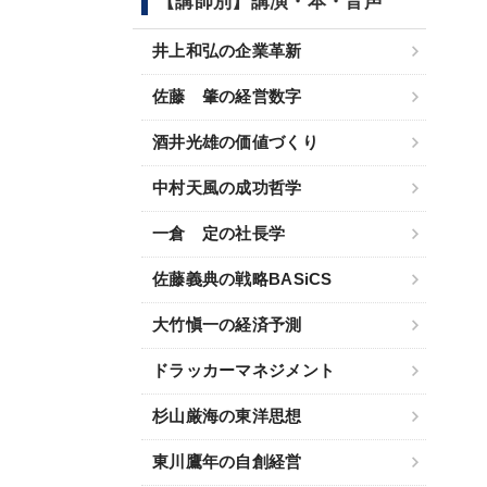
【講師別】講演・本・音声
井上和弘の企業革新
佐藤 肇の経営数字
酒井光雄の価値づくり
中村天風の成功哲学
一倉 定の社長学
佐藤義典の戦略BASiCS
大竹愼一の経済予測
ドラッカーマネジメント
杉山厳海の東洋思想
東川鷹年の自創経営