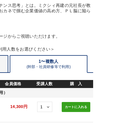
ナンス思考」とは。ミクシィ再建の元社長が教
おカネで掴む企業価値の高め方、ＰＬ脳に陥ら
ージからご視聴いただけます。
利用人数をお選びください＞
1〜複数人
(
幹部・
社員研修等で利用)
会員価格
受講人数
購 入
用）
14,300円
カートに
入れる