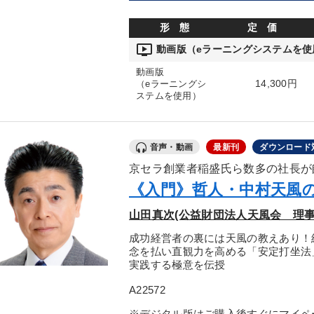
形 態
定 価
ondemand_video
動画版（eラーニングシステムを使
動画版
14,300円
（eラーニングシ
ステムを使用）
音声・動画
最新刊
ダウンロード
京セラ創業者稲盛氏ら数多の社長が
《入門》哲人・中村天風
山田真次(公益財団法人天風会 理事
成功経営者の裏には天風の教えあり！
念を払い直観力を高める「安定打坐法
実践する極意を伝授
A22572
※デジタル版はご購入後すぐにマイペ