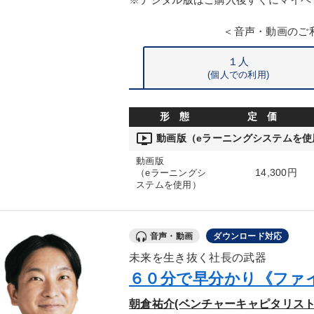
＜音声・動画のご
１人
(個人での利用)
形 態
定 価
ondemand_video
動画版（eラーニングシステムを使
動画版
14,300円
（eラーニングシ
ステムを使用）
音声・動画
ダウンロード対応
未来を生き抜く社長の武器
６０分で早分かり《ファ
朝倉祐介(ベンチャーキャピタリスト