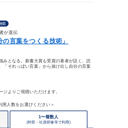
対応
者が直伝
分の言葉をつくる技術」
強みとなる。新書大賞も受賞の著者が説く、読
。「それっぽい言葉」から抜け出し自分の言葉
ージよりご視聴いただけます。
利用人数をお選びください＞
1〜複数人
(
幹部・
社員研修等で利用)