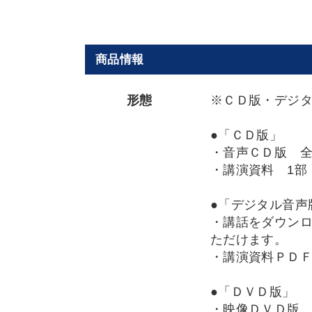
商品情報
形態
※ＣＤ版・デジ
●「ＣＤ版」
・音声ＣＤ版 
・講演資料 1部
●「デジタル音声
・講話をダウンロ
ただけます。
・講演資料ＰＤ
●「ＤＶＤ版」
・映像ＤＶＤ版