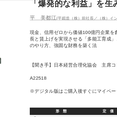
「爆発的な利益」を生
平 美都江
(平鍛造（株）前社長／（株）イン
現金、信用ゼロから価値100億円企業
長と賃上げを実現させる「多能工育成」
のやり方、強固な財務を築く法
【聞き手】日本経営合理化協会 主席コ
A22518
※デジタル版はご購入後すぐにマイペー
形 態
定 価