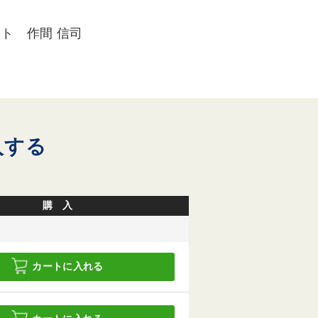
ト 作間 信司
入する
購 入
カートに入れる