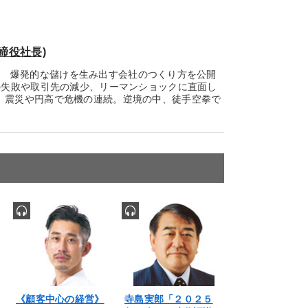
締役社長)
超！ 爆発的な儲けを生み出す会社のつくり方を公開
の失敗や取引先の減少、リーマンショックに直面し
、震災や円高で危機の連続。逆境の中、徒手空拳で
《顧客中心の経営》
寺島実郎「２０２５
「しやすい」の