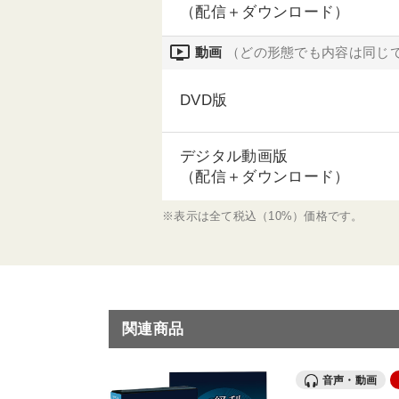
（配信＋ダウンロード）
ondemand_video
動画
（どの形態でも内容は同じ
DVD版
デジタル動画版
（配信＋ダウンロード）
※表示は全て税込（10%）価格です。
関連商品
音声・動画