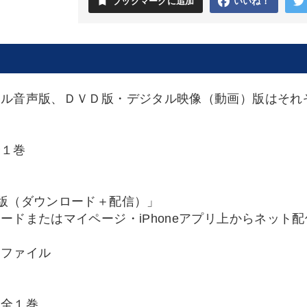
bookmark
ブックマークに追加
いいね！
タル音声版、ＤＶＤ版・デジタル映像（動画）版はそれ
全１巻
版（ダウンロード＋配信）」
ードまたはマイページ・iPhoneアプリ上からネット
Ｆファイル
 全１巻