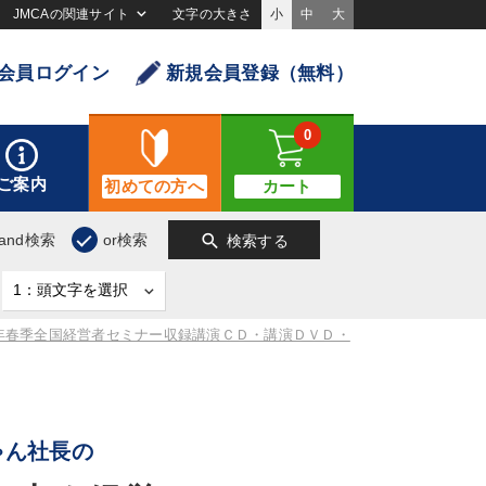
JMCAの関連サイト
文字の大きさ
小
中
大
会員ログイン
新規会員登録（無料）
0
ご案内
初めての方へ
カート
search
and検索
or検索
検索する
5年春季全国経営者セミナー収録講演ＣＤ・講演ＤＶＤ・
ゃん社長の