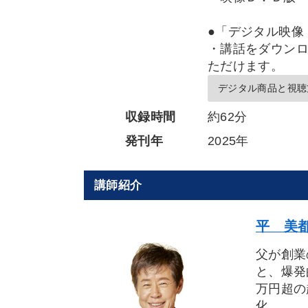
●「デジタル映像
・講話をダウンロ
ただけます。
デジタル商品と視聴
収録時間
約62分
発刊年
2025年
講師紹介
平 美都
父が創業
と、爆発
万円超の
化。