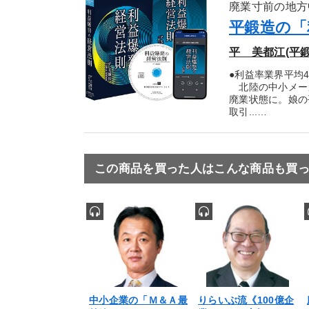
廃業寸前の地方中
平鍛造の「
平 美都江(平
●利益率業界平均
北陸の中小メーカ
廃業状態に。娘の
取引...…
この商品を買った人はこんな商品も買
中小企業の「Ｍ＆Ａ最
りらいぶ流《100億企