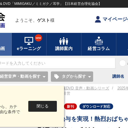
DVD「MIMIGAKU／ミミガク／耳学」【日本経営合理化協会】
マイページ
ようこそ、
ゲスト
様
NEW
動画
eラーニング
講師案内
経営コラム
local_offer
経営音声・動画を探す
タグから探す
講師名
／耳学】全国経営者セミナー講演CD・講演DVD 音声・動画シリーズ
202
ド）
「爆発的な利益」を生み出す経営
閉じる
から、カテ
音声・動画
新刊
ダウンロード対応
由な条件で
高収益×高給与を実現！熱烈おばち