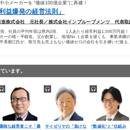
小メーカーを “価値100億企業”に再建！
利益爆発の経営法則」
鍛造株式会社 元社長／株式会社インプルーブメンツ 代表取
4倍、社員の平均年収は県内2倍、 1人あたり経常利益1,300万円
ーの雄・平鍛造。父が創業し、地域No.１企業を築くも、事業承継
平美都江氏が、取引先も売上もない価値ゼロの会社を引き継いだ後も
っています。
臆病な経営者こそ「最
サイゼリヤの「負けな
“数値化”と“仕組み