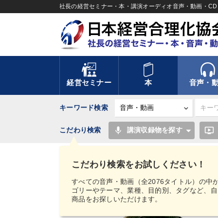
社長の経営セミナー・本・講演オーディオ音声・動画・CD＆
経営セミナー
本
音声・
キーワード検索
mic
ondemand_video
こだわり検索
講演収録物を探す
TOP
音声・動画
【MIMIGAKU／ミミガク
デジタル版（音声／動画ストリーミング・ダウンロー
こだわり検索をお試しください！
すべての音声・動画（全2076タイトル）の中
ゴリーやテーマ、業種、目的別、タグなど、自
商品をお探しいただけます。