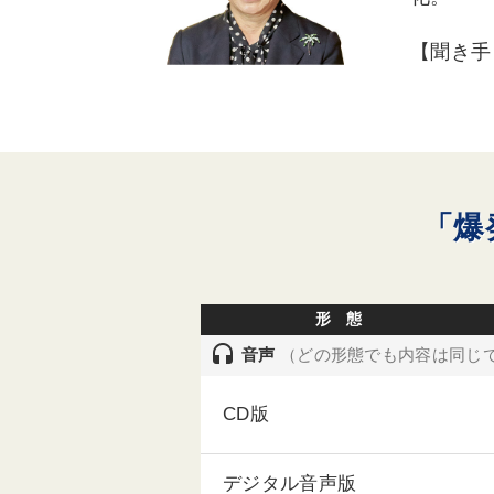
【聞き手
「爆
形 態
headset
音声
（どの形態でも内容は同じ
CD版
デジタル音声版