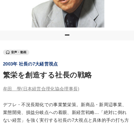
優秀各社の智恵と戦略
事業家のロマンと経営
若手異才経営者の発想
専門家のアドバイス
リーダーの器量を学ぶ
テーマ
音声・動画
2003年 社長の7大経営視点
井上和弘の財務力UP
売上直結の営業力や販売力を獲得する
繁栄を創造する社長の戦略
2025年春季全国経営者セミナー収録講演ＣＤ・講演ＤＶＤ・デジ
タル版（音声／動画ストリーミング・ダウンロード）
牟田 學
(日本経営合理化協会理事長)
《強い財務を実践する経営者》講話４選
【2月】音声・映像
デフレ・不況長期化での事業繁栄策。新商品・新周辺事業、
経営者のための《音声・動画で学ぶ》講演シリーズ
業態開発、損益分岐点への着眼、新経営戦略…「絶対に倒れ
ない経営」を強く実行する社長の7大視点と具体的手の打ち方
業種