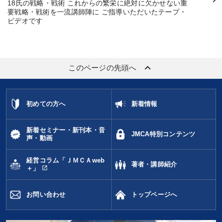
18氏の戦略・戦術 これからの繁栄に絶対に欠かせない重
要戦略・戦術を一流講師陣に ご指導いただいたテープ・
ビデオです
keyboard_arrow_up
このページの先頭へ
初めての方へ
新着情報
新着セミナー・新刊本・音
JMCA特別コンテンツ
声・動画
経営コラム「ＪＭＣＡweb
著者・講師紹介
open_in_new
＋」
お問い合わせ
トップページへ