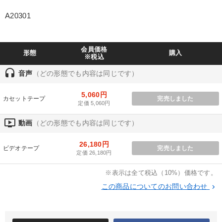
製造業
卸売・小売・飲食業
建設・不動産業
A20301
IT・サービス・金融業
コンサルタント
専門家
会員価格
形態
購入
※税込
キーワード
headset
音声
（どの形態でも内容は同じです）
会長
未来先見
地方企業の勝ち方
創業者
5,060円
カセットテープ
完売しました
定価 5,060円
経営計画
賃金制度
ondemand_video
動画
（どの形態でも内容は同じです）
※「更新」を押すと「テーマ」「キーワード」を更新いただけます。
26,180円
ビデオテープ
完売しました
定価 26,180円
経営音声・動画を探す
ondemand_video
refresh
更新する
※表示は全て税込（10%）価格です。
全国経営者セミナー収録物以外の経営教材（全761タイトル）からお探
この商品についてのお問い合わせ
keyboard_arrow_right
しいただけます
カテゴリー