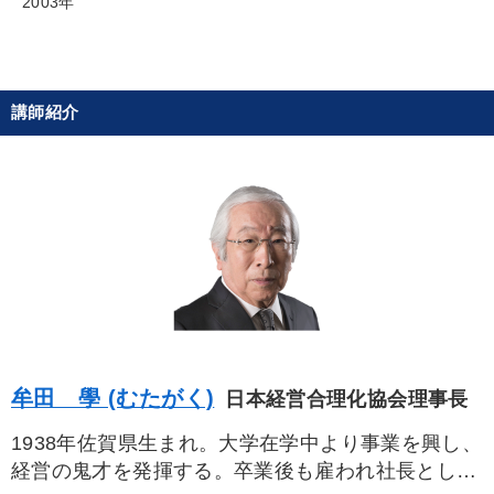
2003年
最新刊・戦略参謀ChatGPT実戦法と中小企業のDXと講話ご案内
【12月】音声・映像
講師紹介
目的別
財務・数字力の向上
財務・数字力の向上
リーダーの魅力向上
社長の姿勢を学びたい
パフォーマンス向上
経営を改善したい
キーワード
牟田 學 (むたがく)
日本経営合理化協会理事長
DX
インフレ対策・値上げ
プロ経営者
不動産
1938年佐賀県生まれ。大学在学中より事業を興し、
経営の鬼才を発揮する。卒業後も雇われ社長として
運勢・先見
新技術