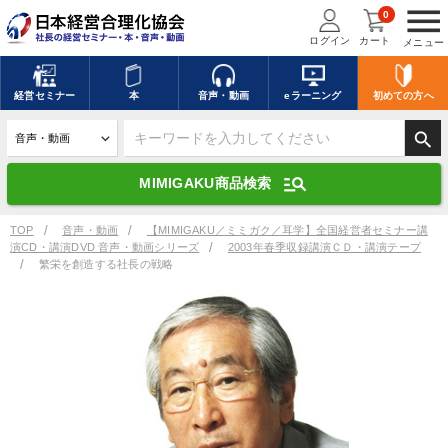
menu
0
ログイン
カート
メニュー
キーワードを入力して探す
edit
経営
セミナー
本
音声・動画
eラーニング
初めての方
へ
search
デジタル版対応のみ検索結果に表示する
manage_search
MIMIGAKU商品検索
search
上記の条件で検索
TOP
音声・動画
【MIMIGAKU／ミミガク／耳学】全国経営者セミナー講
演CD・講演DVD 音声・動画シリーズ
2003年春季収録講演ＣＤ・講演テープ
繁栄を創造する社長の戦略
講演収録物を探す
mic
refresh
更新する
全国経営者セミナー講演収録物（全1315タイトル）からお探しいただけ
ます
カテゴリー