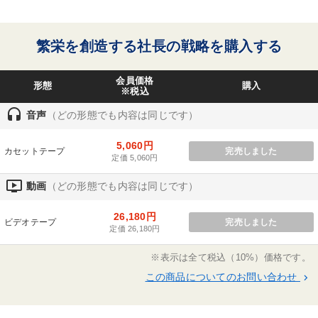
倒産寸前の会社を次々と再建。自ら創業した五社の
社長・オーナーと数社の役員を兼務。50年の実務体
※「更新」を押すと「カテゴリー」「目的別」「キーワード」を更新いただけます。
験に裏打ちされた骨太の経営思想と手腕をもとに、
繁栄を創造する社長の戦略を購入する
「幾代にもわたる事業の繁栄」を情熱的に指導。こ
タグから探す
local_offer
れまでに、延べ約10万社に及ぶ全国の社長が指導を
refresh
更新する
会員価格
形態
購入
受けた、社長業「知行合一」の人である。その魅力
※税込
すべての音声・動画（全2076タイトル）からお探しいただけます
に、多くの社長が集い、自ら主宰するオーナー社
headset
音声
（どの形態でも内容は同じです）
長・会長塾だけでも『実学の門』『地球の会』『無
タグ・キーワード
門塾』『花伝の会』『会長倶楽部』など、10以上を
5,060円
カセットテープ
完売しました
定価 5,060円
数える。1965年、弱冠27歳にして、多くの財界人
対談・座談会
通販
IT・デジタル活用
ビジネスモデル
や専門家のすすめで経営指導機関である、日本経営
ondemand_video
動画
（どの形態でも内容は同じです）
合理化協会を設立。玉川大学大学院教授などを歴任
販売戦略
銀行交渉
節税
両利きの経営
のほか、画家、著述家などいくつものステージで活
26,180円
ビデオテープ
完売しました
定価 26,180円
躍している。最新刊「社長のいき方」他、著書多
不動産投資
労務問題・リスク対策
金融
SNS活用
数。
※表示は全て税込（10%）価格です。
心を磨く
異発想
デザイン
大竹愼一
株式市場
この商品についてのお問い合わせ
keyboard_arrow_right
後継者
テレビ・ネットで話題
伝統・文化
SDGs