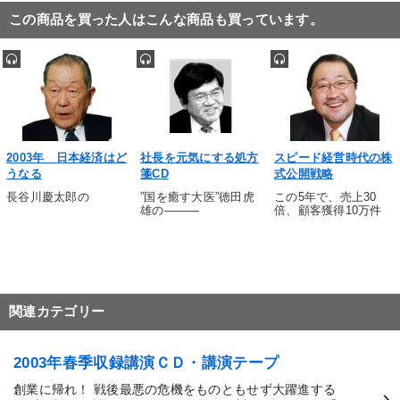
運勢・先見
M&A
スポーツ関連
この商品を買った人はこんな商品も買っています。
※「更新」を押すと「タグ・キーワード」を更新いただけます。
2003年 日本経済はど
社長を元気にする処方
スピード経営時代の株
うなる
箋CD
式公開戦略
長谷川慶太郎の
”国を癒す大医”徳田虎
この5年で、売上30
雄の―――
倍、顧客獲得10万件
関連カテゴリー
2003年春季収録講演ＣＤ・講演テープ
創業に帰れ！ 戦後最悪の危機をものともせず大躍進する