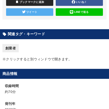
bookmark
ブックマークに追加
いいね！
資産戦略
ツイート
LINEで送る
【最新刊】時代を超える経営150の言葉＋社長のスピーチ・話材
集２タイトル
関連タグ・キーワード
local_offer
歴史・古典に学ぶ実務講話
成功哲学・人間学
2026年夏季全国経営者セミナー収録講演ＣＤ・講演ＤＶＤ・デジ
創業者
タル版（音声／動画ストリーミング・ダウンロード）
企業戦略に学ぶ
※クリックすると別ウィンドウで開きます。
2026年春季全国経営者セミナー収録講演ＣＤ・講演ＤＶＤ・デジ
タル版（音声／動画ストリーミング・ダウンロード）
商品情報
マーケティング
収録時間
約70分
2025年夏季全国経営者セミナー収録講演ＣＤ・講演ＤＶＤ・デジ
タル版（音声／動画ストリーミング・ダウンロード）
発刊年
井上和弘の財務力UP