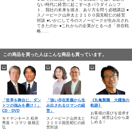
ない時代に経営に起こすべきパラダイムシフ
ト、我社の未来を描き、あり方を問う必聴講話 ●
スノーピーク山井太と２１００国見昭仁の経営
対談 ●いかにして今のスノーピークが生み出され
てきたのか ●これからの企業がとるべき「存在戦
略...…
この商品を買った人はこんな商品も買っています。
「世界を舞台に、ダン
「強い存在意義から生
《丸亀製麺 大躍進の
トツの強みを磨け！」
み出されるロマンの経
軌跡》
CD・DVD
営」
お客様の喜びを追求す
れば、経営は心から楽
ＮＹヤンキース 松井
スノーピーク山井太と
しめる！
秀喜 × コマツ 坂根正
２１００国見昭仁の経
弘
営対談