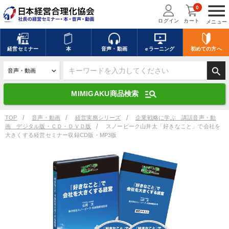
menu
0
ログイン
カート
メニュー
キーワードを入力して探す
edit
経営
セミナー
本
音声・動画
eラーニング
初めての方
へ
search
デジタル版対応のみ検索結果に表示する
manage_search
MIMIGAKU商品検索
search
上記の条件で検索
TOP
音声・動画
経営実務シリーズ
企業戦略に学ぶ 講話音声・動
画 デジタル版・ＣＤ・ＤＶＤ版
スノーピーク山井太「好きなこと」で会社を
大きくする経営セミナー収録CD版・MP3版
講演収録物を探す
mic
refresh
更新する
全国経営者セミナー講演収録物（全1315タイトル）からお探しいただけ
ます
カテゴリー