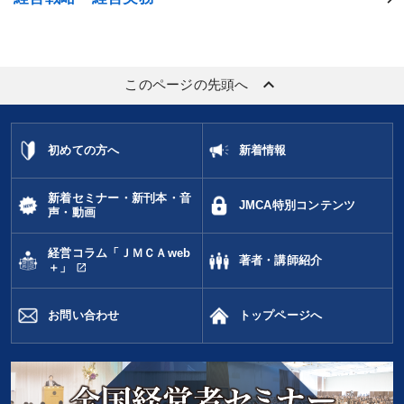
keyboard_arrow_up
このページの先頭へ
初めての方へ
新着情報
新着セミナー・新刊本・音
JMCA特別コンテンツ
声・動画
経営コラム「ＪＭＣＡweb
著者・講師紹介
open_in_new
＋」
お問い合わせ
トップページへ