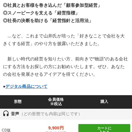
◎社員とお客様を巻き込んだ「顧客参加型経営」
仕事のスキルと人間力を高める知恵を身につける
◎スノーピークを支える「経営指標」
◎社長の決断を助ける「経営指針と活用法」
音声と動画で学ぶ
経営戦略・経営実務
【最新刊】精神科医・和田秀樹の「老いない力」＋健康な社長と
…など、これまで山井氏が培った「好きなことで会社を大
会社をつくる厳選講話
きくする経営」のやり方を披露いただきました。
成功哲学・人間学
147回春季大会
新しい時代の経営を知りたい方、前向きで“物語”のある会社
経営者のための《音声・動画で学ぶ》講演シリーズ
にする方法をお探しの方にお勧めいたします。ぜひ、あなた
の会社を発展させるアイデアを得てください。
【最新刊】時代を超える経営150の言葉＋社長のスピーチ・話材
集２タイトル
●
デジタル商品について
組織と人を動かすマネジメント力を磨く
会員価格
形態
購入
※税込
《強い財務を実践する経営者》講話４選
headset
音声
（どの形態でも内容は同じです）
「利上げ時代の最新・銀行対策」＋「不動産市況予測」＋「市場
予測と株式投資」最新刊
9,900円
カートに
CD版