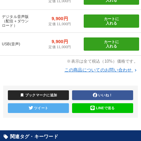
入れる
定価 11,000円
売上直結の営業力や販売力を獲得する
デジタル音声版
9,900円
カートに
（配信＋ダウン
目的別
入れる
定価 11,000円
ロード）
経営を改善したい
発想力を磨きたい
経営体系を学びたい
9,900円
カートに
USB(音声)
入れる
定価 11,000円
財務・数字力の向上
業績を伸ばしたい
※表示は全て税込（10%）価格です。
社長の姿勢を学びたい
この商品についてのお問い合わせ
keyboard_arrow_right
キーワード
bookmark
ブックマークに追加
いいね！
相続・事業承継
DX
コミュニケーション
金利
ツイート
LINEで送る
政治家
異発想
※「更新」を押すと「カテゴリー」「目的別」「キーワード」を更新いただけます。
関連タグ・キーワード
local_offer