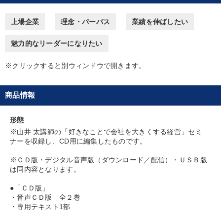
タグから探す
local_offer
refresh
更新する
上場企業
理念・パーパス
業績を伸ばしたい
すべての音声・動画（全2077タイトル）からお探しいただけます
魅力的なリーダーになりたい
タグ・キーワード
※クリックすると別ウィンドウで開きます。
早わかり
新技術
IT・デジタル活用
女性経営者
商品情報
成功哲学
企業再建
思考法
テレビ・ネットで話題
形態
いい会社
労務問題・リスク対策
リーダーシップ
※山井 太講師の「好きなことで会社を大きくする経営」セミ
ナーを収録し、CD用に編集したものです。
生産性向上
井上和弘
老舗企業
SDGs
モノづくり
※ＣＤ版・デジタル音声版（ダウンロード／配信）・ＵＳＢ版
は同内容となります。
仕組み
MBA
リベラルアーツ
株式投資
●「ＣＤ版」
多様性・ダイバーシティ
ドラッカー
スポーツ関連
・音声ＣＤ版 全２巻
・専用テキスト1部
賃金制度