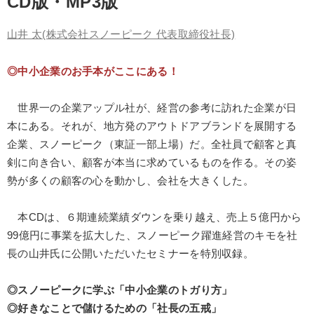
CD版・MP3版
製造業
卸売・小売・飲食業
建設・不動産業
山井 太
(株式会社スノーピーク 代表取締役社長)
IT・サービス・金融業
コンサルタント
専門家
◎中小企業のお手本がここにある！
キーワード
世界一の企業アップル社が、経営の参考に訪れた企業が日
投資
DX
モチベーション
歴史に学ぶ
本にある。それが、地方発のアウトドアブランドを展開する
企業、スノーピーク（東証一部上場）だ。全社員で顧客と真
ランチェスター戦略
異発想
剣に向き合い、顧客が本当に求めているものを作る。その姿
勢が多くの顧客の心を動かし、会社を大きくした。
※「更新」を押すと「テーマ」「キーワード」を更新いただけます。
本CDは、６期連続業績ダウンを乗り越え、売上５億円から
経営音声・動画を探す
ondemand_video
refresh
更新する
99億円に事業を拡大した、スノーピーク躍進経営のキモを社
長の山井氏に公開いただいたセミナーを特別収録。
全国経営者セミナー収録物以外の経営教材（全762タイトル）からお探
しいただけます
◎スノーピークに学ぶ「中小企業のトガり方」
カテゴリー
◎好きなことで儲けるための「社長の五戒」