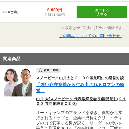
9,900円
カートに
USB(音声)
入れる
定価 11,000円
※表示は全て税込（10%）価格です。
この商品についてのお問い合わせ
keyboard_arrow_right
関連商品
音声・動画
スノーピーク山井太と２１００国見昭仁の経営対談
「強い存在意義から生み出されるロマンの経
営」
山井 太(スノーピーク 代表取締役会長)国見昭仁(２１
００ 共同創設者ＣＥＯ)
オートキャンプのブランドを築き、顧客から支
持されるトップと、企業の成長をクリエイティ
ブの力で変革する男が説く、リーダーの想いを
事業で具現化させる「存在戦略」とは。正解が