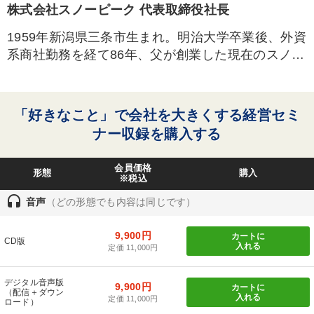
株式会社スノーピーク 代表取締役社長
1959年新潟県三条市生まれ。明治大学卒業後、外資
系商社勤務を経て86年、父が創業した現在のスノー
ピークに入社。アウトドア用品の開発に着手し、
オートキャンプのブランドを築く。96年から現職。
毎年30～ 60泊をキャンプで過ごすアウトドア愛好
「好きなこと」で会社を大きくする経営セミ
家であり、徹底的にユーザーの立場に立った革新的
ナー収録を購入する
なプロダクツやサービスを提供し続けている。14年
12月東証マザーズに上場、15年12月東証一部に市
会員価格
形態
購入
場変更。著書に、『スノーピーク「好きなことだけ!
※税込
」を仕事にする経営』、『スノーピーク「楽しいま
headset
音声
（どの形態でも内容は同じです）
ま！」成長を続ける経営』（ともに日経BP) があ
る。
9,900円
カートに
CD版
入れる
定価 11,000円
デジタル音声版
9,900円
カートに
（配信＋ダウン
入れる
定価 11,000円
ロード）