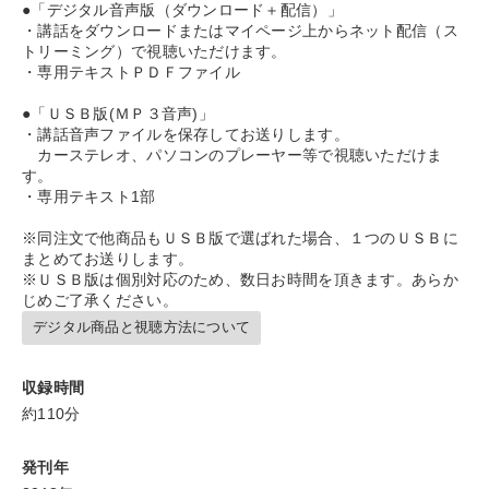
●「デジタル音声版（ダウンロード＋配信）」
・講話をダウンロードまたはマイページ上からネット配信（ス
※「更新」を押すと「タグ・キーワード」を更新いただけます。
トリーミング）で視聴いただけます。
・専用テキストＰＤＦファイル
●「ＵＳＢ版(ＭＰ３音声)」
・講話音声ファイルを保存してお送りします。
カーステレオ、パソコンのプレーヤー等で視聴いただけま
す。
・専用テキスト1部
※同注文で他商品もＵＳＢ版で選ばれた場合、１つのＵＳＢに
まとめてお送りします。
※ＵＳＢ版は個別対応のため、数日お時間を頂きます。あらか
じめご了承ください。
デジタル商品と視聴方法について
収録時間
約110分
発刊年