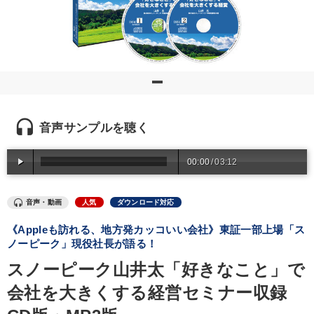
優秀各社の智恵と戦略
事業家のロマンと経営
若手異才経営者の発想
専門家のアドバイス
リーダーの器量を学ぶ
テーマ
headset
音声サンプルを聴く
マーケティング
組織と人を動かすマネジメント力を磨く
00:00
/
03:12
経営者のための《音声・動画で学ぶ》講演シリーズ
音声・動画
人気
ダウンロード対応
経済・景気・相場予測
【1月】音声・映像
《Appleも訪れる、地方発カッコいい会社》東証一部上場「ス
【12月】音声・映像
ノーピーク」現役社長が語る！
スノーピーク山井太「好きなこと」で
業種
会社を大きくする経営セミナー収録