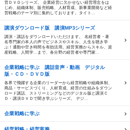
営ＤＶＤシリーズ。 企業経営に欠かせない経営理念をは
じめ、組織体制、販売戦略、人材育成、新事業開発など経
営戦略のテーマ別に集約しております。タイト...
講演ダウンロード版 講演MP3シリーズ
講演・講話をダウンロードいただけます。 名経営者・著
名専門家の本人の声でビジネスやスキル、人生を聴き学
ぶ！通勤や空き時間を有効活用。経営実務からスキル、資
産戦略、人間学…まで、各分野の経営者や専門家...
企業戦略に学ぶ 講話音声・動画 デジタル
版・ＣＤ・ＤＶＤ版
各界で飛躍する企業のリーダーから経営戦略や組織体制、
商品・サービスづくり、人材育成、経営の仕組みをダウン
ロード講話、ストリーミングなどのデジタル版と講演Ｃ
Ｄ・講演ＤＶＤで聞き学ぶシリーズ。 デジ...
企業戦略に学ぶ
経営戦略・経営実務