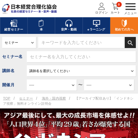
menu
0
ログイン
カート
メニュー
経営
セミナー
本
音声・動画
eラーニング
初めての方
へ
search
セミナー名
講師名
〜
開催月
TOP
セミナー
海外・国内視察
【アーカイブ配信あり】「インドネシ
ア視察」無料オンライン説明会