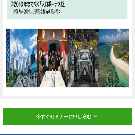
keyboard_arrow_down
今すぐセミナーに申し込む