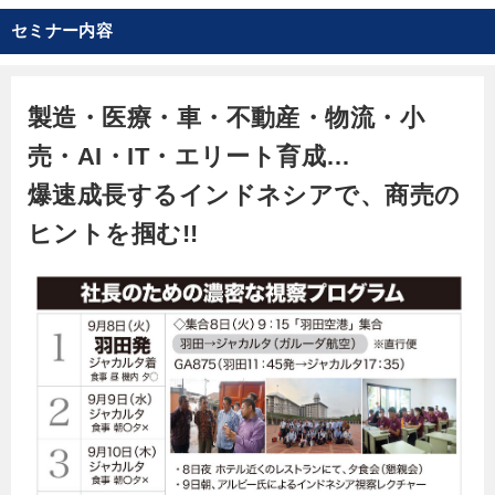
ンドネシア政府投資調整局（BKPM）の要請を受
セミナー内容
け、2011年にインドネシア総合研究所を創業。現在
は、ジャカルタと東京に拠点を構え、インドネシア
と日本を結ぶビジネスを支援するため、市場調査や
製造・医療・車・不動産・物流・小
コンサルティング、進出サポート、人材紹介などを
売・AI・IT・エリート育成…
行っている。
爆速成長するインドネシアで、商売の
ヒントを掴む!!