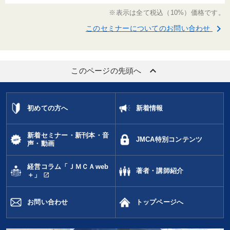
※表示は全て税込（10%）価格です。
keyboard_arrow_right
このセミナーについてのお問い合わせ
keyboard_arrow_up
このページの先頭へ
初めての方へ
新着情報
新着セミナー・新刊本・音
JMCA特別コンテンツ
声・動画
経営コラム「ＪＭＣＡweb
著者・講師紹介
open_in_new
＋」
お問い合わせ
トップページへ