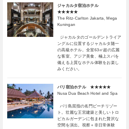
ジャカルタ宿泊ホテル
★★★★★
The Ritz-Carlton Jakarta, Mega
Kuningan
ジャカルタのゴールデントライア
ングルに位置するジャカルタ随一
の高級ホテル。全室63㎡超の広麗
な客室、アジア美食、極上スパを
備える上質なホテル体験をお楽し
みください。
バリ宿泊ホテル ★★★★★
Nusa Dua Beach Hotel and Spa
バリ島屈指の名門ビーチリゾー
ト。壮麗な王宮建築と美しいトロ
ピカルガーデンに包まれた贅沢な
空間を演出。視察＋非日常体験