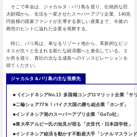
そこで本会は、ジャカルタ・バリ島を巡り、伝統的な巨
大財閥から、生活を一変させたスーパーアプリ企業、140兆
円規模の国家ファンドが主導する新しい産業まで、今後の
商売のヒントに溢れた企業を視察する。
特に、バリ島は、単なるリゾート地から、革新的なビジ
ネスが次々と生まれる新たな経済圏へと進化している。２
か所を巡り、貴社の次なる成長へのインスピレーションを
得てください。
ジャカルタ＆バリ島の主な視察先
■《インドネシアNo.1》多国籍コングロマリット企業「サ
■二輪シェア77％！バイク大国の勝ち組企業「ホンダ」
■インドネシア発のスーパーアプリ企業「GoTo社」
■東大卒アルビー氏の知見が宿る「次世代・日本語学校」
■インドネシア経済を動かす不動産大手「シナルマスラン