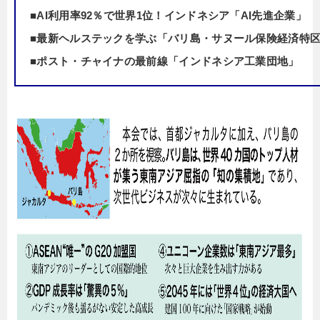
■AI利用率92％で世界1位！インドネシア「AI先進企業」
■最新ヘルステックを学ぶ「バリ島・サヌール保険経済特
■ポスト・チャイナの最前線「インドネシア工業団地」