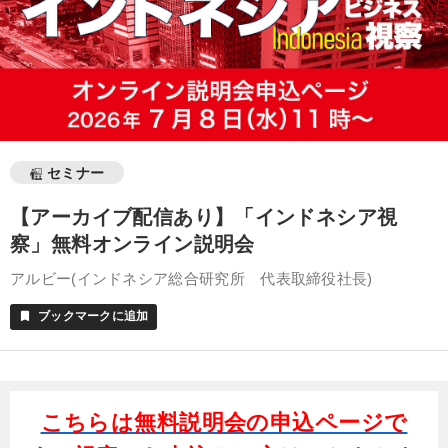
セミナー
【アーカイブ配信あり】「インドネシア視
察」無料オンライン説明会
アルビー(インドネシア総合研究所 代表取締役社長)
ブックマークに追加
bookmark
こちらは無料説明会の申込ページで