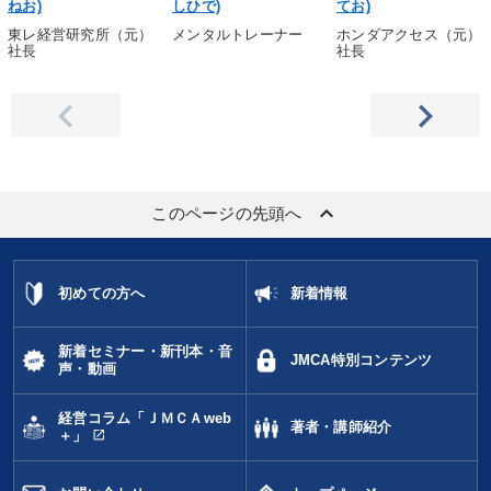
ねお)
しひで)
てお)
東レ経営研究所（元）
メンタルトレーナー
ホンダアクセス（元）
社長
社長
keyboard_arrow_up
このページの先頭へ
初めての方へ
新着情報
新着セミナー・新刊本・音
JMCA特別コンテンツ
声・動画
経営コラム「ＪＭＣＡweb
著者・講師紹介
open_in_new
＋」