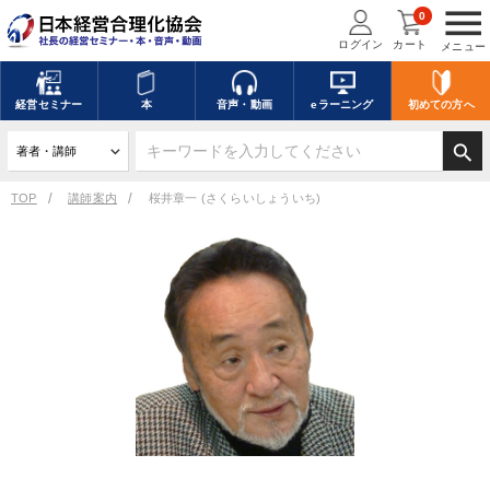
menu
0
ログイン
カート
メニュー
経営
セミナー
本
音声・動画
eラーニング
初めての方
へ
search
TOP
講師案内
桜井章一 (さくらいしょういち)