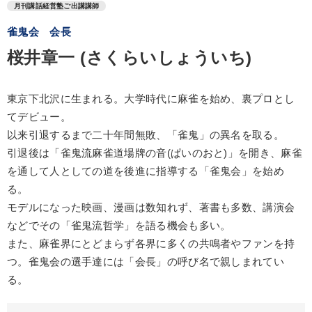
月刊講話経営塾ご出講講師
雀鬼会 会長
桜井章一 (さくらいしょういち)
東京下北沢に生まれる。大学時代に麻雀を始め、裏プロとし
てデビュー。
以来引退するまで二十年間無敗、「雀鬼」の異名を取る。
引退後は「雀鬼流麻雀道場牌の音(ぱいのおと)」を開き、麻雀
を通して人としての道を後進に指導する「雀鬼会」を始め
る。
モデルになった映画、漫画は数知れず、著書も多数、講演会
などでその「雀鬼流哲学」を語る機会も多い。
また、麻雀界にとどまらず各界に多くの共鳴者やファンを持
つ。雀鬼会の選手達には「会長」の呼び名で親しまれてい
る。