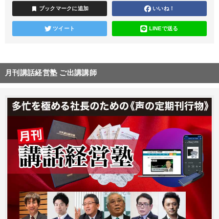
bookmark
ブックマークに追加
いいね！
ツイート
LINEで送る
月刊講話経営塾 ご出講講師