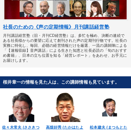
社長のための《声の定期情報》月刊講話経営塾
月刊講話経営塾（旧・月刊CD経営塾）は、多忙を極め、決断の連続で
ある社長様からの要望に応えて創刊された声の定期刊行物です。社長の
実務に特化し、毎回、必聴の経営情報だけを厳選、一流の講師陣による
「【速報収録】音声講話」による生きた知恵と社長必読の「旬のおすす
め書籍」、日本の立ち位置を知る「経営レポート」をあわせ、お手元に
お届けします。
桜井章一の情報を見た人は、この講師情報も見ています。
佐々木常夫 (ささきつ
高畑好秀 (たかはたよ
松本建夫 (まつもとた