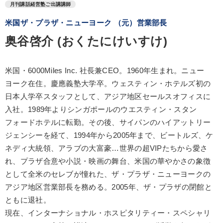
月刊講話経営塾ご出講講師
米国ザ・プラザ・ニューヨーク （元）営業部長
奥谷啓介 (おくたにけいすけ)
米国・6000Miles Inc. 社長兼CEO。1960年生まれ。ニュー
ヨーク在住。慶應義塾大学卒。ウェスティン・ホテルズ初の
日本人学卒スタッフとして、アジア地区セールスオフィスに
入社。1989年よりシンガポールのウエスティン・スタン
フォードホテルに転勤。その後、サイパンのハイアットリー
ジェンシーを経て、1994年から2005年まで、ビートルズ、ケ
ネディ大統領、アラブの大富豪…世界の超VIPたちから愛さ
れ、プラザ合意や小説・映画の舞台、米国の華やかさの象徴
として全米のセレブが憧れた、ザ・プラザ・ニューヨークの
アジア地区営業部長を務める。2005年、ザ・プラザの閉館と
ともに退社。
現在、インターナショナル・ホスピタリティー・スペシャリ