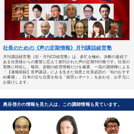
社長のための《声の定期情報》月刊講話経営塾
月刊講話経営塾（旧・月刊CD経営塾）は、多忙を極め、決断の連続で
ある社長様からの要望に応えて創刊された声の定期刊行物です。社長の
実務に特化し、毎回、必聴の経営情報だけを厳選、一流の講師陣による
「【速報収録】音声講話」による生きた知恵と社長必読の「旬のおすす
め書籍」、日本の立ち位置を知る「経営レポート」をあわせ、お手元に
お届けします。
奥谷啓介の情報を見た人は、この講師情報も見ています。