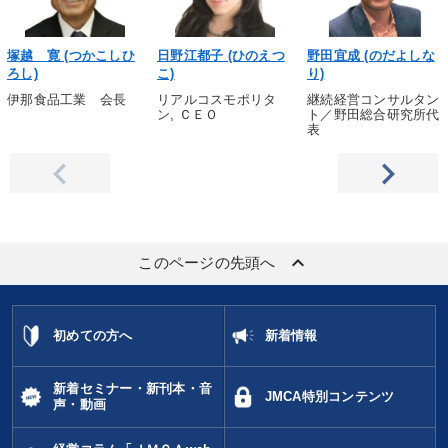
塚越 寛 (つかこしひ
日野江都子 (ひのえつ
野田宜成 (のだよしな
ろし)
こ)
り)
伊那食品工業 会長
リアルコスモポリタ
継続経営コンサルタン
ン, ＣＥＯ
ト／野田総合研究所代
表
keyboard_arrow_up
このページの先頭へ
初めての方へ
新着情報
新着セミナー・新刊本・音
JMCA特別コンテンツ
声・動画