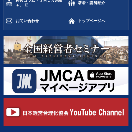
経営コラム「ＪＭＣＡweb
著者・講師紹介
open_in_new
＋」
お問い合わせ
トップページへ