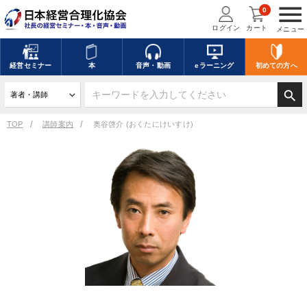
menu
0
ログイン
カート
メニュー
経営
セミナー
本
音声・動画
eラーニング
初めての方
へ
search
TOP
講師案内
奥谷啓介 (おくたにけいすけ)