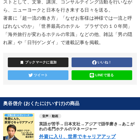
ストとして、文筆、講演、コンサルテイング活動を行いなが
ら、ニューヨークと日本を行き来する日々を送る。
著書に「超一流の働き方」「なぜお客様は神様では一流と呼
ばれないのか」「世界最高のホテル プラザでの１０年間」
「海外旅行が変わるホテルの常識」などの他、雑誌「男の隠
れ家」や「日刊ゲンダイ」で連載記事を掲載。
bookmark
ブックマークに追加
いいね！
ツイート
LINEで送る
奥谷啓介 (おくたにけいすけ)の商品
音声・動画
英語が苦手→日本支社→アジアで語学磨き→あこが
れの名門ホテルのマネージャー
外資に入り、世界でキャリアアップ