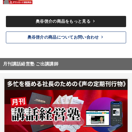
keyboard_arrow_right
奥谷啓介の商品をもっと見る
keyboard_arrow_right
奥谷啓介の商品についてお問い合わせ
月刊講話経営塾 ご出講講師