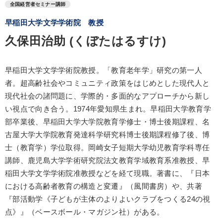
全国経営者セミナー講師
早稲田大学文学学術院 教授
久保田治助 (くぼたはるすけ)
早稲田大学文学学術院教授。「教育老年学」研究の第一人
者。超高齢社会やコミュニティ政策をはじめとした現代人と
現代社会の諸問題に、学際的・多面的なアプローチから新し
い視点で向き合う。1974年愛知県生まれ。早稲田大学教育学
部卒業後、早稲田大学大学院教育学修士・博士後期課程、名
古屋大学大学院教育発達科学研究科博士後期課程修了後、博
士（教育学）学位取得。岡崎女子短期大学幼児教育学科専任
講師、鹿児島大学学術研究院法文教育学域教育系准教授、早
稲田大学文学学術院准教授などを経て現職。著書に、『日本
における高齢者教育の構造と変遷』（風間書房）や、共著
『部活動学《子どもが主体のよりよいクラブをつくる24の視
点》』（ベースボール・マガジン社）がある。