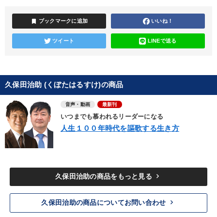
bookmark
ブックマークに追加
いいね！
ツイート
LINEで送る
久保田治助 (くぼたはるすけ)の商品
音声・動画
最新刊
いつまでも慕われるリーダーになる
人生１００年時代を謳歌する生き方
keyboard_arrow_right
久保田治助の商品をもっと見る
keyboard_arrow_right
久保田治助の商品についてお問い合わせ