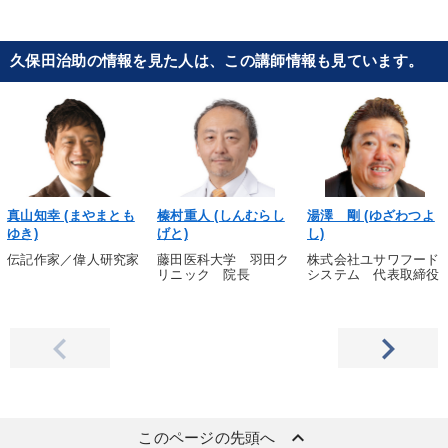
久保田治助の情報を見た人は、この講師情報も見ています。
真山知幸 (まやまとも
榛村重人 (しんむらし
湯澤 剛 (ゆざわつよ
ゆき)
げと)
し)
伝記作家／偉人研究家
藤田医科大学 羽田ク
株式会社ユサワフード
リニック 院長
システム 代表取締役
keyboard_arrow_up
このページの先頭へ