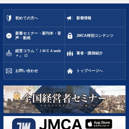
初めての方へ
新着情報
新着セミナー・新刊本・音
JMCA特別コンテンツ
声・動画
経営コラム「ＪＭＣＡweb
著者・講師紹介
open_in_new
＋」
お問い合わせ
トップページへ