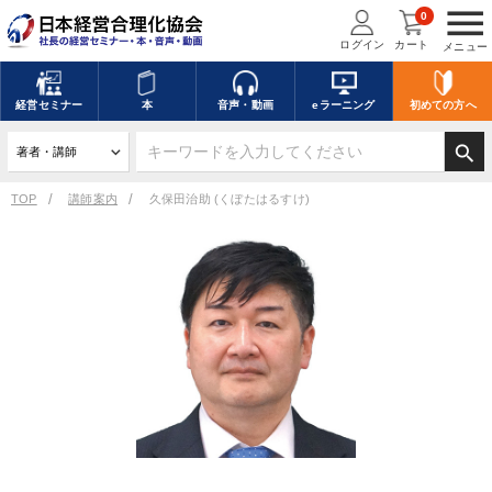
menu
0
ログイン
カート
メニュー
経営
セミナー
本
音声・動画
eラーニング
初めての方
へ
search
TOP
講師案内
久保田治助 (くぼたはるすけ)