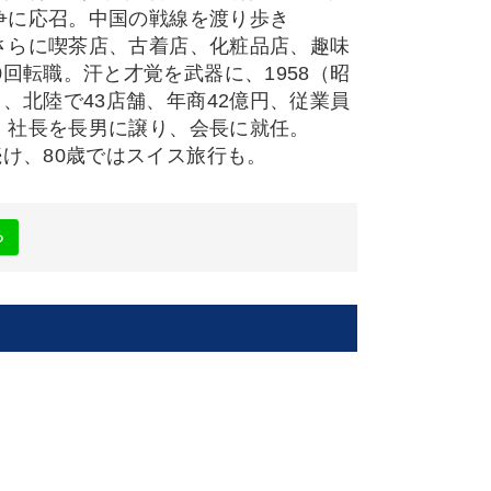
戦争に応召。中国の戦線を渡り歩き
。さらに喫茶店、古着店、化粧品店、趣味
回転職。汗と才覚を武器に、1958（昭
、北陸で43店舗、年商42億円、従業員
年、社長を長男に譲り、会長に就任。
け、80歳ではスイス旅行も。
る