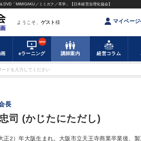
DVD「MIMIGAKU／ミミガク／耳学」【日本経営合理化協会】
マイページ
ようこそ、
ゲスト
様
NEW
動画
eラーニング
講師案内
経営コラム
会長
忠司 (かじたにただし)
3（大正2）年大阪生まれ。大阪市立天王寺商業卒業後、