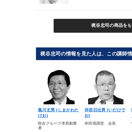
梶谷忠司の商品をも
梶谷忠司の情報を見た人は、この講師
島川丈男 (しまかわた
井田日出男 (いだひで
けお)
お)
秋吉グループ本部創業
井田両国堂 会長
者