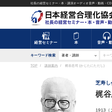
社長の経営セミナー・本・講演オーディオ音声・動画・CD＆
経営セミナー
本
音声・
キーワード検索
TOP
講師案内
梶谷忠司 (かじたにただし)
芝寿し
梶谷
191