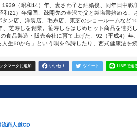
。1939（昭和14）年、妻さわ子と結婚後、同年日中
6（昭和21）年帰国。疎開先の金沢で父と製塩業始める
ボタン店、洋装店、毛糸店、東芝のショールームなど10
）年、芝寿しを創業。笹寿しをはじめヒット商品を連発し
0人の食品製造・販売会社に育て上げた。92（平成4）
ら人生60から」という唄を作詩したり、西式健康法を続
ックマークに追加
いいね！
ツイート
LINEで送
流商人道CD