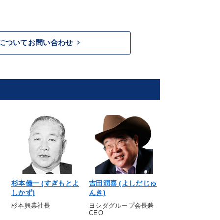
keyboard_arrow_right
についてお問い合わせ
杉本儀一 (すぎもとよ
吉田潤喜 (よしだじゅ
木村迪夫 (きむ
しかず)
んき)
お)
杉本興業社長
ヨシダグループ会長兼
カメラのきむら社
CEO