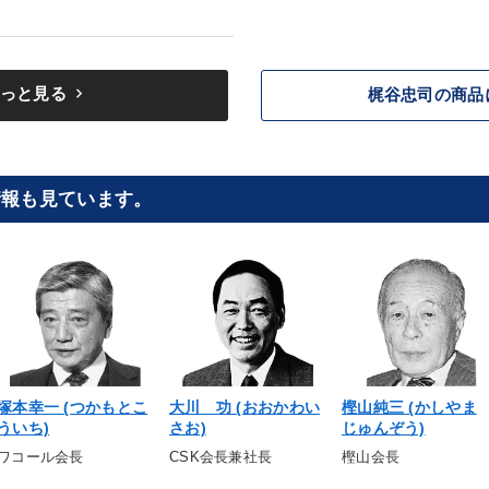
keyboard_arrow_right
っと見る
梶谷忠司の商品
情報も見ています。
塚本幸一 (つかもとこ
大川 功 (おおかわい
樫山純三 (かしやま
ういち)
さお)
じゅんぞう)
ワコール会長
CSK会長兼社長
樫山会長