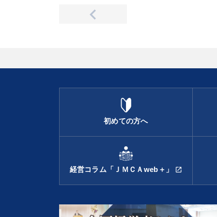
初めての方へ
経営コラム「ＪＭＣＡweb＋」
open_in_new