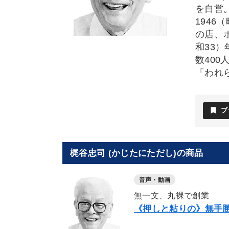
を自営
194
の店、
和33
数40
「われ
bookmark
ブ
梶谷忠司 (かじたにただし)の商品
音声・動画
無一文、丸裸で創業
《押しと粘りの》無手勝