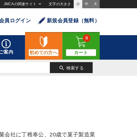
JMCAの関連サイト
文字の大きさ
小
中
大
会員ログイン
新規会員登録（無料）
0
ご案内
初めての方へ
カート
search
検索する
製菓会社に丁稚奉公、20歳で菓子製造業