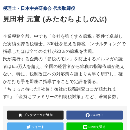
税理士・日本中央研修会 代表取締役
見田村 元宣 (みたむらよしのぶ)
企業税務全般、中でも「会社を強くする節税」案件で卓越し
た実績を誇る税理士。300社を超える節税コンサルティングで
指導したほぼ全ての会社が20％の節税を実現。
氏が発行する企業の「節税のモレ」を防止するメルマガの読
者は6.5万人を超え、全国の経営者から節税の指導依頼が絶え
ない。特に、税制改正への対応策を誰よりも早く研究し、確
かな打ち手を即座に指導することで定評を得る。
「ちょっと待った‼社長！御社の税務調査ココが狙われま
す‼」「金持ちファミリーの相続税対策」など、著書多数。
bookmark
ブックマークに追加
いいね！
ツイート
LINEで送る