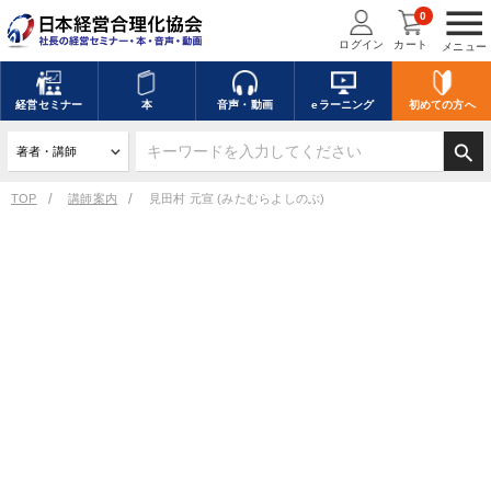
menu
0
ログイン
カート
メニュー
経営
セミナー
本
音声・動画
eラーニング
初めての方
へ
search
TOP
講師案内
見田村 元宣 (みたむらよしのぶ)