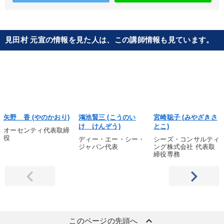
見田村 元宣の情報を見た人は、この講師情報も見ています。
矢野 香 (やのかおり)
鴻池賢三 (こうのい
宮崎聡子 (みやざきさ
け けんぞう)
とこ)
オーセンティ代表取締
役
ディー・エー・シー・
シーズ・コンサルティ
ジャパン代表
ング株式会社 代表取
締役専務
keyboard_arrow_up
このページの先頭へ