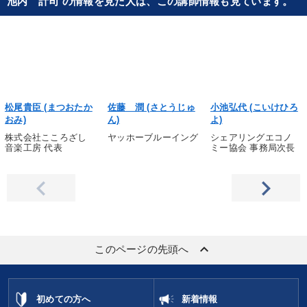
池内 計司 の情報を見た人は、この講師情報も見ています。
松尾貴臣 (まつおたか
佐藤 潤 (さとうじゅ
小池弘代 (こいけひろ
おみ)
ん)
よ)
株式会社こころざし
ヤッホーブルーイング
シェアリングエコノ
音楽工房 代表
ミー協会 事務局次長
keyboard_arrow_up
このページの先頭へ
初めての方へ
新着情報