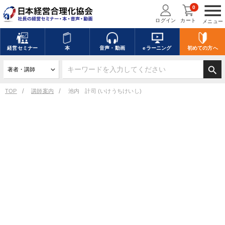
menu
0
ログイン
カート
メニュー
経営
セミナー
本
音声・動画
eラーニング
初めての方
へ
search
TOP
講師案内
池内 計司 (いけうちけいし)