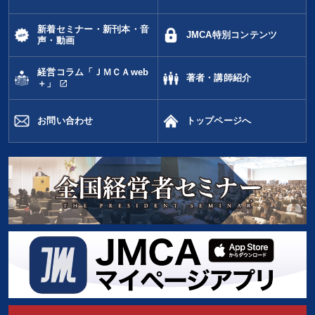
新着セミナー・新刊本・音
JMCA特別コンテンツ
声・動画
経営コラム「ＪＭＣＡweb
著者・講師紹介
open_in_new
＋」
お問い合わせ
トップページへ