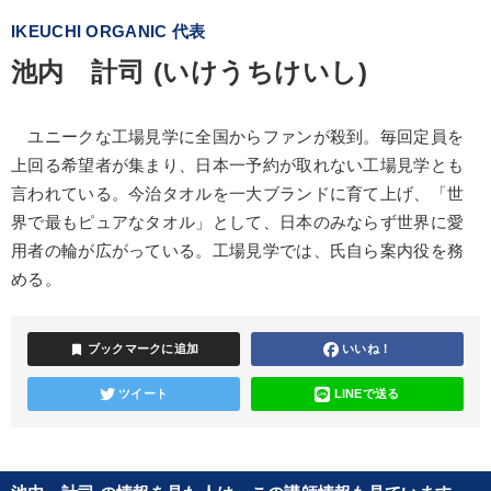
IKEUCHI ORGANIC 代表
池内 計司 (いけうちけいし)
ユニークな工場見学に全国からファンが殺到。毎回定員を
上回る希望者が集まり、日本一予約が取れない工場見学とも
言われている。今治タオルを一大ブランドに育て上げ、「世
界で最もピュアなタオル」として、日本のみならず世界に愛
用者の輪が広がっている。工場見学では、氏自ら案内役を務
める。
bookmark
ブックマークに追加
いいね！
ツイート
LINEで送る