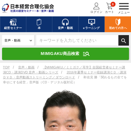
menu
0
ログイン
カート
メニュー
キーワードを入力して探す
edit
経営
セミナー
本
音声・動画
eラーニング
初めての方
へ
search
デジタル版対応のみ検索結果に表示する
manage_search
MIMIGAKU商品検索
search
上記の条件で検索
TOP
音声・動画
【MIMIGAKU／ミミガク／耳学】全国経営者セミナー講
演CD・講演DVD 音声・動画シリーズ
2016年夏季セミナー収録講演ＣＤ・講演
ＤＶＤ・音声動画ストリーミング／ダウンロード
和佐見 勝「関わるもの全てを
幸せにする経営」音声版（CD・デジタル版対応）
講演収録物を探す
mic
refresh
更新する
全国経営者セミナー講演収録物（全1315タイトル）からお探しいただけ
ます
カテゴリー