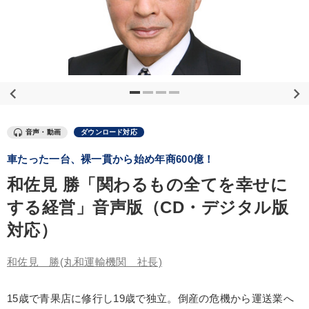
優秀各社の智恵と戦略
事業家のロマンと経営
若手異才経営者の発想
専門家のアドバイス
リーダーの器量を学ぶ
テーマ
音声・動画
ダウンロード対応
マーケティング
車たった一台、裸一貫から始め年商600億！
2026年春季全国経営者セミナー収録講演ＣＤ・講演ＤＶＤ・デジ
和佐見 勝「関わるもの全てを幸せに
タル版（音声／動画ストリーミング・ダウンロード）
する経営」音声版（CD・デジタル版
仕事のスキルと人間力を高める知恵を身につける
対応）
全国経営者セミナー収録〈売れ筋・人気〉音声＆動画20選
和佐見 勝
(丸和運輸機関 社長)
組織・採用・スキル
【3月】音声・映像
15歳で青果店に修行し19歳で独立。倒産の危機から運送業へ