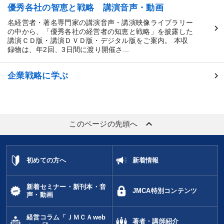
優秀各社の智恵と戦略 講演音声・動画
名経営者・著名専門家の講演音声・講演映像ライブラリー
の中から、「優秀各社の経営者の知恵と戦略」を披露した
講演ＣＤ版・講演ＤＶＤ版・デジタル版をご案内。 本収
録物は、年2回、3日間に渡り開催さ...
企業戦略に学ぶ
keyboard_arrow_up
このページの先頭へ
初めての方へ
新着情報
新着セミナー・新刊本・音
JMCA特別コンテンツ
声・動画
経営コラム「ＪＭＣＡweb
著者・講師紹介