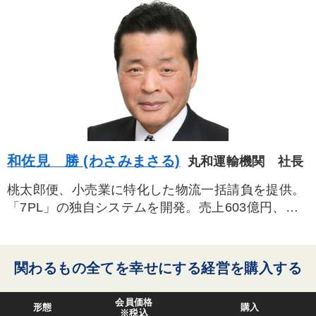
すべての音声・動画（全2076タイトル）からお探しいただけます
タグ・キーワード
労務問題・人事対策
インフレ対策・値上げ
推薦
投資
MBA
マーケティング
インバウンド
健康・ウェルビーイング
入門篇
イノベーション
DX
和佐見 勝 (わさみまさる)
丸和運輸機関 社長
運勢・先見
企業文化
コロナ禍対策
桃太郎便、小売業に特化した物流一括請負を提供。
多角化・新規事業
金利
AI
理念・パーパス
「7PL」の独自システムを開発。売上603億円、経
常利益39億円。東証一部。
銀行交渉
ドラッカー
松下幸之助
生き方の指針
関わるもの全てを幸せにする経営を購入する
繁盛
上場企業
会員価格
※「更新」を押すと「タグ・キーワード」を更新いただけます。
形態
購入
※税込