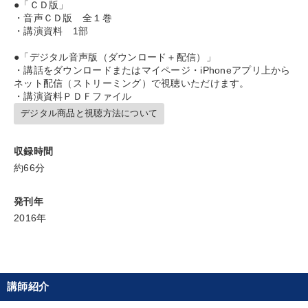
●「ＣＤ版」
目的別
・音声ＣＤ版 全１巻
・講演資料 1部
発想力を磨きたい
新事業・新商品づくり
●「デジタル音声版（ダウンロード＋配信）」
・講話をダウンロードまたはマイページ・iPhoneアプリ上から
財務・数字力の向上
社長の姿勢を学びたい
ネット配信（ストリーミング）で視聴いただけます。
・講演資料ＰＤＦファイル
経営体系を学びたい
組織を強化したい
デジタル商品と視聴方法について
キーワード
収録時間
約66分
稲盛和夫
海外の成功事例
両利きの経営
感動講話
発刊年
2016年
入門篇
ブランディング
※「更新」を押すと「カテゴリー」「目的別」「キーワード」を更新いただけます。
講師紹介
タグから探す
local_offer
refresh
更新する