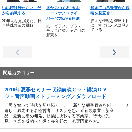
いい時は続かない、だ
木からつくる“セル
起きている未来から戦
から挑戦する
ロースナノファイ
略を見直せ！
バー”の拡がる用途
30年先を見据えた、日
膨大な情報を俯瞰すれ
本特殊陶業の挑戦
ば、すでに未来は見え
鉄、ガラス、プラス
ている
チックに替わる注目の
新素材
関連カテゴリー
2016年夏季セミナー収録講演ＣＤ・講演ＤＶ
Ｄ・音声動画ストリーミング／ダウンロード
「勇を奮って時代を切り拓く」。 新たな顧客価値を創
造し、独走する名経営者、リスクを恐れず新規事業・新商
品・最新技術の開発、起業に挑戦する事業家、時代の先
見、企業を成功へと導く各分野の一流専門家をお...