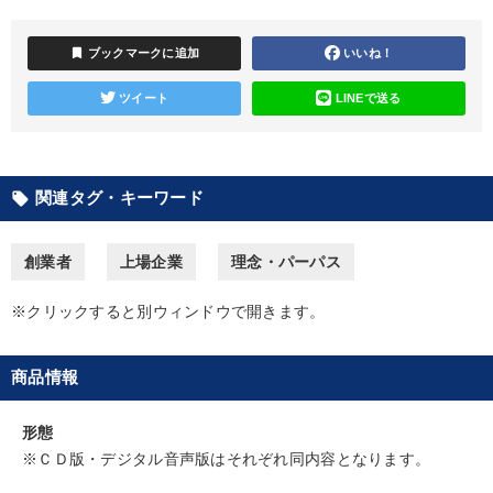
カテゴリー
bookmark
ブックマークに追加
いいね！
【6月】音声・映像
音声と動画で学ぶ
ツイート
LINEで送る
最新刊・戦略参謀ChatGPT実戦法と中小企業のDXと講話ご案内
経済・景気・相場予測
後継社長・アトツギ
関連タグ・キーワード
local_offer
組織と人を動かすマネジメント力を磨く
148回夏季大会
創業者
上場企業
理念・パーパス
【最新刊】時代を超える経営150の言葉＋社長のスピーチ・話材
集２タイトル
※クリックすると別ウィンドウで開きます。
【12月】音声・映像
《強い財務を実践する経営者》講話４選
商品情報
歴史・古典に学ぶ実務講話
形態
経営者のための《音声・動画で学ぶ》講演シリーズ
※ＣＤ版・デジタル音声版はそれぞれ同内容となります。