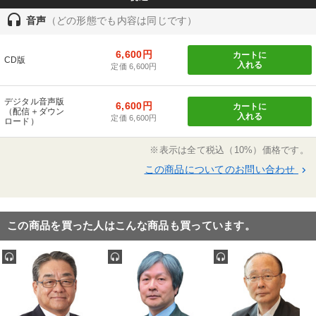
headset
音声
（どの形態でも内容は同じです）
6,600円
カートに
CD版
入れる
定価 6,600円
デジタル音声版
6,600円
カートに
（配信＋ダウン
入れる
定価 6,600円
ロード）
※表示は全て税込（10%）価格です。
この商品についてのお問い合わせ
keyboard_arrow_right
この商品を買った人はこんな商品も買っています。