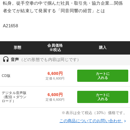
転身。徒手空拳の中で掴んだ社員・取引先・協力企業…関係
業種
者全てが結束して発展する「同音同響の経営」とは
製造業
卸売・小売・飲食業
建設・不動産業
A21658
IT・サービス・金融業
コンサルタント
専門家
会員価格
形態
購入
キーワード
※税込
headset
音声
（どの形態でも内容は同じです）
イノベーション
リベラルアーツ
会長
6,600円
カートに
CD版
入れる
ランチェスター戦略
会社数字を学ぶ
金融
定価 6,600円
デジタル音声版
※「更新」を押すと「テーマ」「キーワード」を更新いただけます。
6,600円
カートに
（配信＋ダウン
入れる
定価 6,600円
ロード）
経営音声・動画を探す
ondemand_video
refresh
更新する
※表示は全て税込（10%）価格です。
この商品についてのお問い合わせ
全国経営者セミナー収録物以外の経営教材（全761タイトル）からお探
keyboard_arrow_right
しいただけます