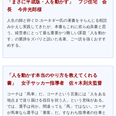
「まさに平成版・人を動かす」 フジ住宅 会
長 今井光郎様
人生の師と仰ぐＤ.カーネギー氏の著書をそらんじる程読
みかえし実践してきたが、本書もこれに劣らぬ良書と思
う。経営者にとって最も重要かつ難しい課題「人を動か
す」の要諦をズバリと説いた名著。ご一読を強くおすす
めする。
「人を動かす本当のやり方を教えてくれる
書」 女子サッカー指導者 佐々木則夫監督
コーチは「馬車」だ。コーチという言葉には「人をある
地点まで送り届ける役目を担う人」という意味がある。
では、選手は何か。間違っても「馬」ではない。コーチ
が馬車なら選手は「乗客」だ。すなわち指導者の仕事と