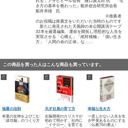
れる」アサヒビール会長 樋口廣太郎 氏 「生
き方の基本を教わった」船井総合研究所会長
船井幸雄 氏
※推薦者
のお役職は推薦文をいただいた当時のものです
新たに発見された天風師の未公開講演テープ
32本を厳選編集、運命を開拓し理想的な人生を
実現させる「心構え」「絶対積極」「強い生き
方」「人間の命の正体」な...…
この商品を買った人はこんな商品も買っています。
強運の法則
天才社員の育て方
幸福な生き方
幸運の女神をよびこむ
右脳開発のカリスマが
一度しかない人生を生
「成功脳」のつくり方
初めて明かす、社内に
き甲斐あるものにする
「イチロー」を育てる
〈仏教70の教え〉