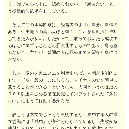
り、誰でも心の中に「認められたい」「勝ちたい」とい
う根源的な欲求をもっている。
そしてこの承認欲求は、経営者のように自分に自信の
ある、仕事能力の高い人ほど強く、これを原動力に成功
してきた人が多い。したがって、放っておいたら成功す
るほどにエゴはどんどん肥大化するものであり、身も蓋
もない言い方だが、普通の人は死ぬまで人望など身につ
かない。
しかし脳のメカニズムを利用すれば、人間が本能的に
もつエゴや、意のままにならないマイナスの心を簡単に
変えることができる。というのも、人間というのは脳の
９０％以上を占める潜在意識にインプットされた〝条件
付け〟によって行動するからだ。
詳しくは本文でじっくり説明するが、成功する人の潜
在意識には「成功」が条件付けられているし、失敗が条
件付けられていれば、どんなに努力しても成功できな