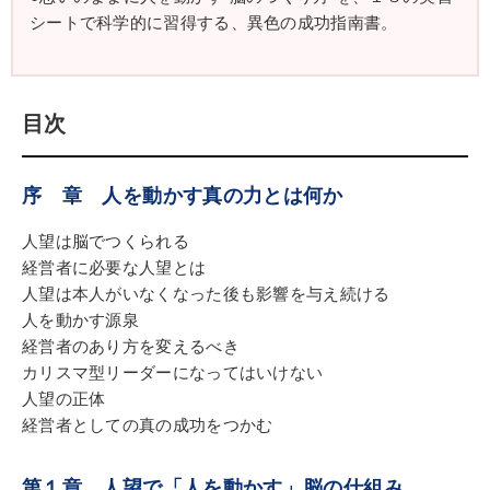
そもそも、氏が科学的なメンタルトレーニングの
シートで科学的に習得する、異色の成功指南書。
研究を始めたきっかけは、1970年代、旧ソ連や東欧
諸国がオリンピックなどの大舞台でメダリストを続
出させ、これがメンタルトレーニングの成果である
という研究発表を耳にしたことに始まる。
目次
以後、氏はこの能力開発法の研究に没頭。その結
果、大成功するわずか5％の人間とそれ以外の大半
序 章 人を動かす真の力とは何か
の人間は、潜在領域の脳に大きな違いがあり、大成
功する人間は、無意識の脳が運や人望を呼び寄せて
人望は脳でつくられる
いるという結論を導き出す。
経営者に必要な人望とは
この研究結果を基に、２万を超す膨大な成功者の
人望は本人がいなくなった後も影響を与え続ける
心理・身体データを収集。彼らの脳が備えている資
人を動かす源泉
質を体系化して、ついに脳の機能に直接アプローチ
経営者のあり方を変えるべき
する独自の能力開発法を構築する。
カリスマ型リーダーになってはいけない
以来、日本のスポーツ界、ビジネス界などあらゆ
人望の正体
る分野で圧倒的な実績を上げ、トップアスリートや
経営者としての真の成功をつかむ
経営者たちから強い支持を得ている。
第１章 人望で「人を動かす」脳の仕組み