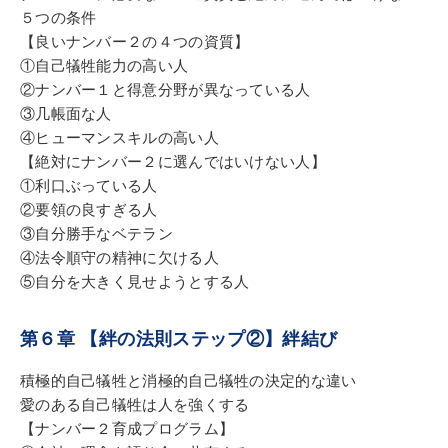
５つの条件
【良いナンバー２の４つの資質】
①自己犠牲能力の高い人
②ナンバー１と得意分野が異なっている人
③几帳面な人
④ヒューマンスキルの高い人
【絶対にナンバー２に選んではいけない人】
①利口ぶっている人
②要領の良すぎる人
③自分勝手なベテラン
④法令順守の精神に欠ける人
⑤自分を大きく見せようとする人
第６章 【絆の法則ステップ②】絆結び
積極的自己犠牲と消極的自己犠牲の決定的な違い
愛のある自己犠牲は人を強くする
【ナンバー２育成プログラム】