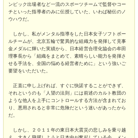
ンピック出場者など一流のスポーツチームで監督やコー
チといった指導者のみに伝授していた、いわば秘伝のノ
ウハウだ。
しかし、私がメンタル指導をした日本女子ソフトボー
ルチームが、北京五輪で驚異的な組織力を発揮して見事
金メダルに輝いた実績から、日本経営合理化協会の牟田
理事長から「組織をまとめて、素晴らしい能力を発揮さ
せる手法を、全国の悩める経営者ために」という強いご
要望をいただいた。
正直に申し上げれば、すぐに快諾することができず、
それというのも「人望の法則」には前述のカルト教団の
ような他人を上手にコントロールする方法が含まれてお
り、悪用されると非常に危険だという迷いがあったから
だ。
しかし、２０１１年の東日本大震災の悲しみを乗り越
え、大きく飛躍しようと日本中が奮起している今、メン