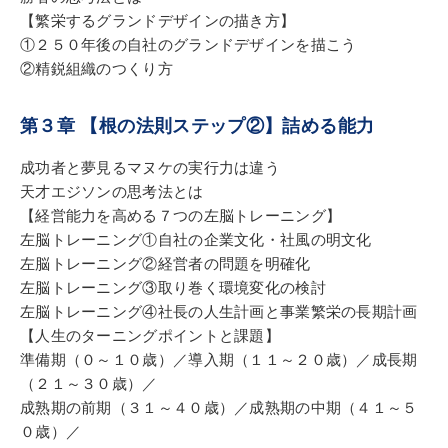
【繁栄するグランドデザインの描き方】
①２５０年後の自社のグランドデザインを描こう
②精鋭組織のつくり方
第３章 【根の法則ステップ②】詰める能力
成功者と夢見るマヌケの実行力は違う
天才エジソンの思考法とは
【経営能力を高める７つの左脳トレーニング】
左脳トレーニング①自社の企業文化・社風の明文化
左脳トレーニング②経営者の問題を明確化
左脳トレーニング③取り巻く環境変化の検討
左脳トレーニング④社長の人生計画と事業繁栄の長期計画
【人生のターニングポイントと課題】
準備期（０～１０歳）／導入期（１１～２０歳）／成長期
（２１～３０歳）／
成熟期の前期（３１～４０歳）／成熟期の中期（４１～５
０歳）／