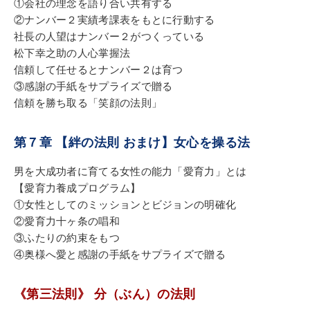
①会社の理念を語り合い共有する
②ナンバー２実績考課表をもとに行動する
社長の人望はナンバー２がつくっている
松下幸之助の人心掌握法
信頼して任せるとナンバー２は育つ
③感謝の手紙をサプライズで贈る
信頼を勝ち取る「笑顔の法則」
第７章 【絆の法則 おまけ】女心を操る法
男を大成功者に育てる女性の能力「愛育力」とは
【愛育力養成プログラム】
①女性としてのミッションとビジョンの明確化
②愛育力十ヶ条の唱和
③ふたりの約束をもつ
④奥様へ愛と感謝の手紙をサプライズで贈る
《第三法則》 分（ぶん）の法則