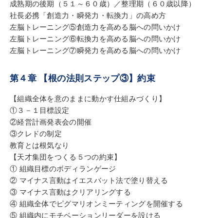
成熟期の後期（５１～６０歳）／整理期（６０歳以降）
社長必携「創造力・瞬発力・転換力」の高め方
左脳トレーニング⑤創造力を高める脳への問いかけ
左脳トレーニング⑥転換力を高める脳への問いかけ
左脳トレーニング⑦瞬発力を高める脳への問いかけ
第４章 【根の法則ステップ③】約束
【組織全体を意のままに動かす仕組みづくり】
①３－１目標設定
②経営計画発表会の開催
③クレドの制定
教育とは根気なり
【天才集団をつくる５つの約束】
① 組織目標のボディランゲージ
② マイナス言動はイエスバット法で塗り替える
③ マイナス言動はクリアリングする
④ 組織全体でピグマリオンミーティングを開催する
⑤ 組織内にモチベーションリーダーを設ける