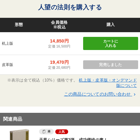
人望の法則を購入する
会員価格
形態
購入
※税込
14,850円
カートに
机上版
入れる
定価 16,500円
19,470円
皮革版
完売しました
定価 20,680円
※表示は全て税込（10%）価格です。
机上版・皮革版・オンデマンド
版について
この商品についてのお問い合わせ
keyboard_arrow_right
関連商品
本
人気