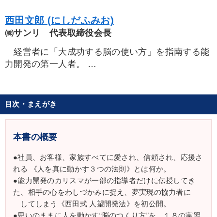
西田文郎 (にしだふみお)
㈱サンリ 代表取締役会長
経営者に「大成功する脳の使い方」を指南する能
力開発の第一人者。
強運や人望など、経営者必携の資質を脳の仕組み
から説き明かし、科学的に身につける独自のプログ
目次・まえがき
ラムで、多くの経営者を成功に導いている。
とくに、経営者だけを対象とした日本経営合理化
協会主催の「経営脳力全開塾」では、爆発的に業績
本書の概要
を伸ばす門下生が続出、全国から問い合わせが殺到
●社員、お客様、家族すべてに愛され、信頼され、応援さ
するほどの人気を博している。
れる 《人を真に動かす３つの法則》とは何か。
また、２００８年北京五輪では日本女子ソフト
●能力開発のカリスマが一部の指導者だけに伝授してき
ボールチームのメンタル指導を担当、チームは驚異
た、相手の心をわしづかみに捉え、夢実現の協力者に
的な組織力を発揮し、見事金メダルを獲得した。
してしまう《西田式 人望開発法》を初公開。
●思いのままに人を動かす“脳のつくり方”を、１８の実習