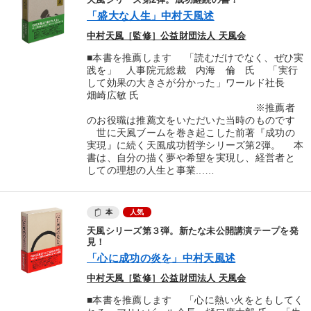
天風シリーズ第2弾。成功継続の書！
「盛大な人生」中村天風述
中村天風［監修］公益財団法人 天風会
■本書を推薦します 「読むだけでなく、ぜひ実
践を」 人事院元総裁 内海 倫 氏 「実行
して効果の大きさが分かった」ワールド社長
畑崎広敏 氏
※推薦者
のお役職は推薦文をいただいた当時のものです
世に天風ブームを巻き起こした前著『成功の
実現』に続く天風成功哲学シリーズ第2弾。 本
書は、自分の描く夢や希望を実現し、経営者と
しての理想の人生と事業...…
本
人気
天風シリーズ第３弾。新たな未公開講演テープを発
見！
「心に成功の炎を」中村天風述
中村天風［監修］公益財団法人 天風会
■本書を推薦します 「心に熱い火をともしてく