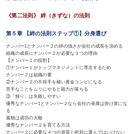
《第二法則》 絆（きずな）の法則
第５章 【絆の法則ステップ①】分身選び
ナンバー1とナンバー２の絆の強さが会社の成長を決める
組織の成長にナンバー２が必要な３つの理由
【ナンバー２の役割】
①ナンバー１がトップマネジメントに専念するため
ナンバー２は組織の要
②ナンバー２の不得手を補い黄金コンビになる
苦手なことをムリにやると能力が落ちる
③「独り」は失敗しやすい
優秀なナンバー1とナンバー２なら会社の発展は掛け算にな
る
孤独は成功の大敵
優秀なナンバー２を育てる方法
ナンバー２に必要な４つの資質と絶対に選んではいけない