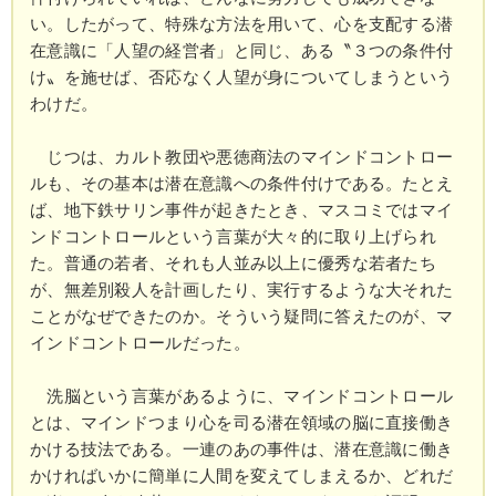
い。したがって、特殊な方法を用いて、心を支配する潜
在意識に「人望の経営者」と同じ、ある〝３つの条件付
け〟を施せば、否応なく人望が身についてしまうという
わけだ。
じつは、カルト教団や悪徳商法のマインドコントロー
ルも、その基本は潜在意識への条件付けである。たとえ
ば、地下鉄サリン事件が起きたとき、マスコミではマイ
ンドコントロールという言葉が大々的に取り上げられ
た。普通の若者、それも人並み以上に優秀な若者たち
が、無差別殺人を計画したり、実行するような大それた
ことがなぜできたのか。そういう疑問に答えたのが、マ
インドコントロールだった。
洗脳という言葉があるように、マインドコントロール
とは、マインドつまり心を司る潜在領域の脳に直接働き
かける技法である。一連のあの事件は、潜在意識に働き
かければいかに簡単に人間を変えてしまえるか、どれだ