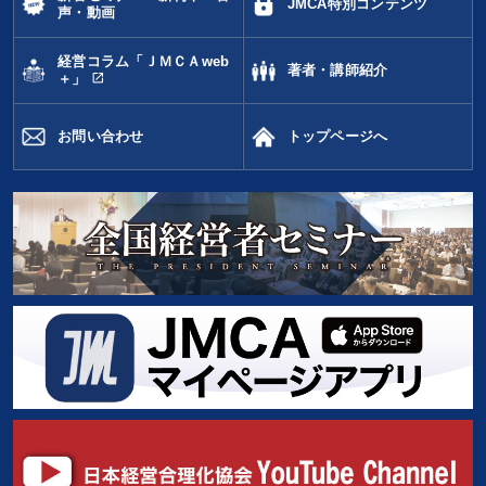
JMCA特別コンテンツ
声・動画
経営コラム「ＪＭＣＡweb
著者・講師紹介
open_in_new
＋」
お問い合わせ
トップページへ
人望の法則
14,850円〜
keyboard_arrow_up
商品選択