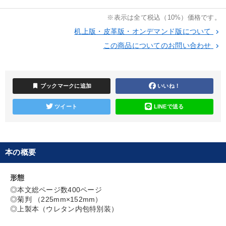
※表示は全て税込（10%）価格です。
机上版・皮革版・オンデマンド版について
keyboard_arrow_right
この商品についてのお問い合わせ
keyboard_arrow_right
bookmark
ブックマークに追加
いいね！
ツイート
LINEで送る
本の概要
形態
◎本文総ページ数400ページ
◎菊判 （225mm×152mm）
◎上製本（ウレタン内包特別装）