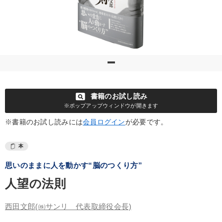
pageview
書籍のお試し読み
※ポップアップウィンドウが開きます
※書籍のお試し読みには
会員ログイン
が必要です。
本
思いのままに人を動かす“脳のつくり方”
人望の法則
西田文郎
(㈱サンリ 代表取締役会長)