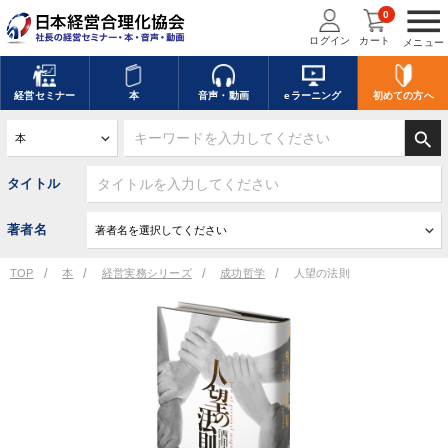
menu
0
ログイン
カート
メニュー
経営
セミナー
本
音声・動画
eラーニング
初めての方
へ
search
タイトル
著者名
TOP
本
経営実務シリーズ
成功哲学
人望の法則