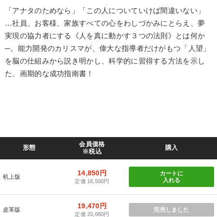
「アナタのためなら」「この人についていけば間違いない」
…社員、お客様、家族すべての心をわしづかみにとらえ、夢
実現の協力者にする《人を真に動かす３つの法則》とは何か
─。能力開発のカリスマが、偉大な指導者だけがもつ「人望」
を脳の仕組みから説き明かし、科学的に習得する方法を示し
た、画期的な成功指南書！
会員価格
形態
購入
※税込
14,850円
カートに
机上版
入れる
定価 16,500円
19,470円
皮革版
完売しました
定価 20,680円