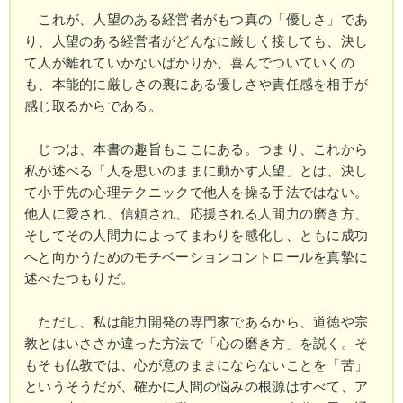
これが、人望のある経営者がもつ真の「優しさ」であ
り、人望のある経営者がどんなに厳しく接しても、決し
て人が離れていかないばかりか、喜んでついていくの
も、本能的に厳しさの裏にある優しさや責任感を相手が
感じ取るからである。
じつは、本書の趣旨もここにある。つまり、これから
私が述べる「人を思いのままに動かす人望」とは、決し
て小手先の心理テクニックで他人を操る手法ではない。
他人に愛され、信頼され、応援される人間力の磨き方、
そしてその人間力によってまわりを感化し、ともに成功
へと向かうためのモチベーションコントロールを真摯に
述べたつもりだ。
ただし、私は能力開発の専門家であるから、道徳や宗
教とはいささか違った方法で「心の磨き方」を説く。そ
もそも仏教では、心が意のままにならないことを「苦」
というそうだが、確かに人間の悩みの根源はすべて、ア