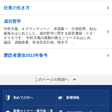
社長の生き方
成功哲学
中村天風、オグマンディーノ、井原隆一、行徳哲男、杉山
厳海をはじめとした、成功哲学に関する経営書籍・ＣＤ・
ＤＶＤです。 中村天風の感動の教えシリーズをはじめ、
論語、貞観政要、宋名臣言行録、韓非子、...
愛読者通信2022年春号
keyboard_arrow_up
このページの先頭へ
初めての方へ
新着情報
新着セミナー・新刊本・音