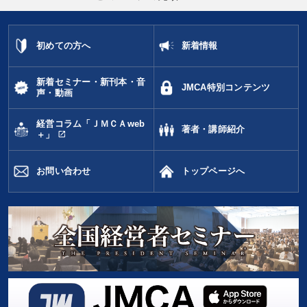
初めての方へ
新着情報
新着セミナー・新刊本・音
JMCA特別コンテンツ
声・動画
経営コラム「ＪＭＣＡweb
著者・講師紹介
open_in_new
＋」
お問い合わせ
トップページへ