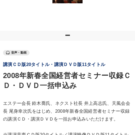
優秀各社の智恵と戦略
事業家のロマンと経営
若手異才経営者の発想
専門家のアドバイス
リーダーの器量を学ぶ
テーマ
音声・動画
講演ＣＤ版20タイトル・講演ＤＶＤ版11タイトル
【最新刊】時代を超える経営150の言葉＋社長のスピーチ・話材
集２タイトル
2008年新春全国経営者セミナー収録Ｃ
社員が自律的に動き出す組織づくり
Ｄ・ＤＶＤ一括申込み
組織と人を動かすマネジメント力を磨く
数字・税務・決算書
エステー会長 鈴木喬氏、ネクスト社長 井上高志氏、天風会会
後継社長・アトツギ
マーケティング
長 尾身幸次氏をはじめ、2008年新春全国経営者セミナー収録
の講演ＣＤ・講演ＤＶＤを一括お申込みいただけます。
業種
※講演音声ＣＤ版20タイトル／講演映像ＤＶＤ版11タイトル