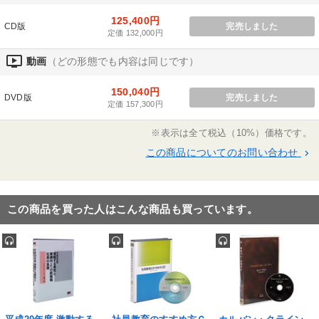
パフォーマンス向上
社長の姿勢を学びたい
125,400円
CD版
完売しました
定価 132,000円
経営を改善したい
経営体系を学びたい
ondemand_video
動画
（どの形態でも内容は同じです）
キーワード
150,040円
DVD版
完売しました
定価 157,300円
繁盛
プレゼン
両利きの経営
トレンド
※表示は全て税込（10%）価格です。
この商品についてのお問い合わせ
keyboard_arrow_right
IT・デジタル活用
商品開発
※「更新」を押すと「カテゴリー」「目的別」「キーワード」を更新いただけます。
この商品を買った人はこんな商品も買っています。
タグから探す
local_offer
refresh
更新する
すべての音声・動画（全2076タイトル）からお探しいただけます
タグ・キーワード