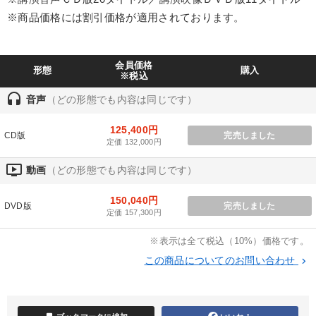
※商品価格には割引価格が適用されております。
製造業
卸売・小売・飲食業
建設・不動産業
IT・サービス・金融業
コンサルタント
専門家
会員価格
形態
購入
※税込
キーワード
headset
音声
（どの形態でも内容は同じです）
125,400円
いい会社
銀行交渉
お金の授業
一倉定
CD版
完売しました
定価 132,000円
インフレ対策・値上げ
政治家
ondemand_video
動画
（どの形態でも内容は同じです）
※「更新」を押すと「テーマ」「キーワード」を更新いただけます。
150,040円
DVD版
完売しました
定価 157,300円
経営音声・動画を探す
ondemand_video
refresh
更新する
※表示は全て税込（10%）価格です。
この商品についてのお問い合わせ
keyboard_arrow_right
全国経営者セミナー収録物以外の経営教材（全761タイトル）からお探
しいただけます
カテゴリー