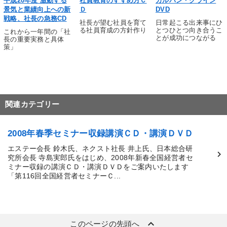
平成20年度 激動する
社員教育のすすめ方Ｃ
カルバン・クライン
景気と業績向上への新
Ｄ
DVD
リーダーシップ
地方企業の勝ち方
イノベーション
戦略、社長の急務CD
社長が望む社員を育て
日常起こる出来事にひ
る社員育成の方針作り
とつひとつ向き合うこ
これから一年間の「社
早分かり
創業者
新技術
ランチェスター戦略
とが成功につながる
長の重要実務と具体
策」
不動産投資
仕組み
投資
営業
運勢・先見
教育
商品開発
広報・PR
トレンド
ベンチャー
思考法
インバウンド
デジタルマーケティング
関連カテゴリー
SNS活用
IT・デジタル活用
大竹愼一
人事戦略
2008年春季セミナー収録講演ＣＤ・講演ＤＶＤ
※「更新」を押すと「タグ・キーワード」を更新いただけます。
エステー会長 鈴木氏、ネクスト社長 井上氏、日本総合研
究所会長 寺島実郎氏をはじめ、2008年新春全国経営者セ
ミナー収録の講演ＣＤ・講演ＤＶＤをご案内いたします
「第116回全国経営者セミナーＣ...
keyboard_arrow_up
このページの先頭へ