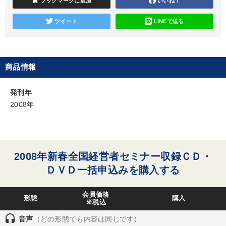
bookmark
ブックマークに追加
いいね！
ツイート
LINEで送る
企業戦略に学ぶ
147回春季大会
営業・社員研修
マーケティング
【2026年7月】音声・映像ご案内商品
商品情報
数字・税務・決算書
経営者のための《音声・動画で学ぶ》講演シリーズ
発刊年
2008年
経営戦略・経営実務
最新刊・戦略参謀ChatGPT実戦法と中小企業のDXと講話ご案内
井上和弘の財務力UP
【3月】音声・映像
148回夏季大会
2008年新春全国経営者セミナー収録ＣＤ・
ＤＶＤ一括申込みを購入する
目的別
会員価格
形態
購入
※税込
リーダーの魅力向上
財務・数字力の向上
headset
音声
（どの形態でも内容は同じです）