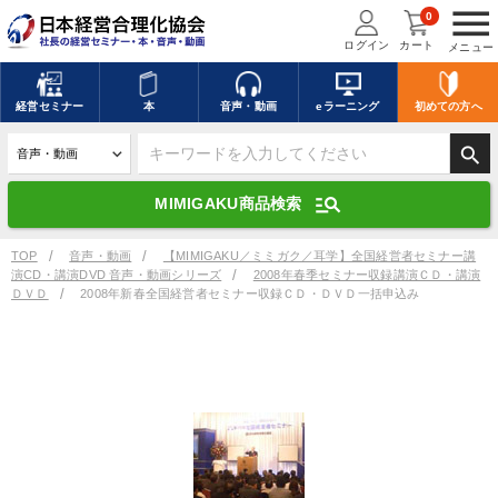
menu
0
ログイン
カート
メニュー
キーワードを入力して探す
edit
経営
セミナー
本
音声・動画
eラーニング
初めての方
へ
search
デジタル版対応のみ検索結果に表示する
manage_search
MIMIGAKU商品検索
search
上記の条件で検索
TOP
音声・動画
【MIMIGAKU／ミミガク／耳学】全国経営者セミナー講
演CD・講演DVD 音声・動画シリーズ
2008年春季セミナー収録講演ＣＤ・講演
ＤＶＤ
2008年新春全国経営者セミナー収録ＣＤ・ＤＶＤ一括申込み
講演収録物を探す
mic
refresh
更新する
全国経営者セミナー講演収録物（全1315タイトル）からお探しいただけ
ます
カテゴリー