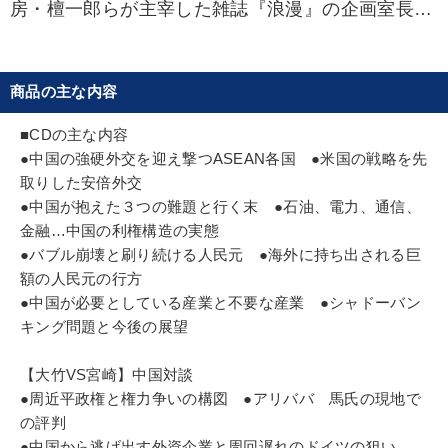
房・檀一郎らが主宰した雑誌『浪漫』の企画室長を
デザイン
経た後、貿易会社を10年経営し国際的な人脈を広げ
る。82年『もうひとつの資源戦争』で論壇デ
※「更新」を押すと「カテゴリー」「目的別」「キーワード」を更新いただけます。
ビュー。以後、『日米先端特許戦争』『軍事ロボッ
商品の主な内容
ト戦』『テロリズムと世界宗教戦争』などで注目を
タグから探す
local_offer
refresh
更新する
集めた。中国を長年にわたって取材。『中国、次の
■CDの主な内容
10年』『中国大分裂』『人民元大暴落』などの著作
●中国の強硬外交を迎え撃つASEAN各国 ●米国の戦略を先
すべての音声・動画（全2077タイトル）からお探しいただけます
を著すなど日本でも数少ない中国通。故三島由紀夫
取りした安倍外交
とも交友がある。早稲田大学英文科中退。
●中国が抱えた３つの難題と行く末 ●石油、電力、通信、
タグ・キーワード
金融…中国の利権構造の実態
●バブル崩壊と刷り続ける人民元 ●海外に持ち出される巨
DX
テレビ・ネットで話題
聞き手・作間信司
額の人民元の行方
●中国が必要としている産業と不要な産業 ●シャドーバン
会社数字を学ぶ
相続・事業承継
創業者
MBA
キング問題と今後の展望
中小企業
株式市場
一倉定
異発想
株式投資
【大竹VS宮崎】中国対談
投資
賃金制度
節税
イノベーション
●周近平政権と権力争いの構図 ●アリババ 馬氏の現地で
の評判
コロナ禍対策
お金の授業
思考法
心を磨く
●中国から逃げ出す外資企業と周回遅れのドイツの狙い