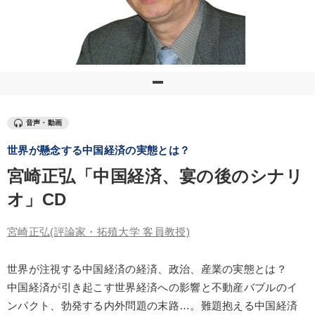
優秀各社の智恵と戦略
事業家のロマンと経営
若手異才経営者の発想
専門家のアドバイス
リーダーの器量を学ぶ
テーマ
音声・動画
世界が懸念する中国経済の実態とは？
仕事のスキルと人間力を高める知恵を身につける
宮崎正弘「中国経済、宴の後のシナリ
2026年春季全国経営者セミナー収録講演ＣＤ・講演ＤＶＤ・デジ
タル版（音声／動画ストリーミング・ダウンロード）
オ」CD
組織と人を動かすマネジメント力を磨く
宮崎正弘
(評論家・拓殖大学 客員教授)
2026年夏季全国経営者セミナー収録講演ＣＤ・講演ＤＶＤ・デジ
タル版（音声／動画ストリーミング・ダウンロード）
世界が注視する中国経済の経済、政治、産業の実態とは？
中国経済が引き起こす世界経済への影響と不動産バブルのイ
井上和弘の財務力UP
ンパクト、勃発する内外問題の末路…。難題抱える中国経済