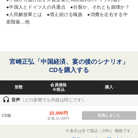
●中国人とドイツ人の共通点 ●分裂か、それとも崩壊か？
スポーツ関係
成功哲学
採用
早分かり
●人民解放軍とは ●増え続ける蟻族 ●消費を左右する中
産階級…他
※「更新」を押すと「タグ・キーワード」を更新いただけます。
宮崎正弘「中国経済、宴の後のシナリオ」
CDを購入する
会員価格
形態
購入
※税込
headset
音声
（どの形態でも内容は同じです）
22,000円
CD版
完売しました
定価 22,000円
※表示は全て税込（10%）価格です。