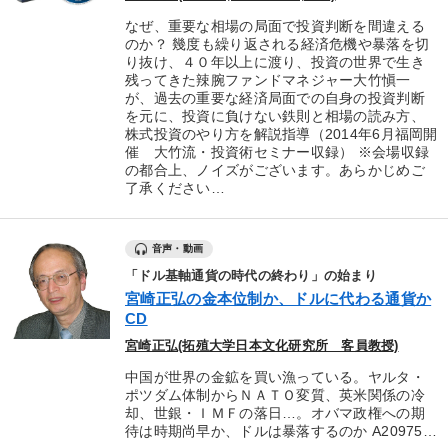
なぜ、重要な相場の局面で投資判断を間違える
のか？ 幾度も繰り返される経済危機や暴落を切
り抜け、４０年以上に渡り、投資の世界で生き
残ってきた辣腕ファンドマネジャー大竹愼一
が、過去の重要な経済局面での自身の投資判断
を元に、投資に負けない鉄則と相場の読み方、
株式投資のやり方を解説指導（2014年6月福岡開
催 大竹流・投資術セミナー収録） ※会場収録
の都合上、ノイズがございます。あらかじめご
了承ください…
音声・動画
「ドル基軸通貨の時代の終わり」の始まり
宮崎正弘の金本位制か、ドルに代わる通貨か
CD
宮崎正弘(拓殖大学日本文化研究所 客員教授)
中国が世界の金鉱を買い漁っている。ヤルタ・
ポツダム体制からＮＡＴＯ変質、英米関係の冷
却、世銀・ＩＭＦの落日…。オバマ政権への期
待は時期尚早か、ドルは暴落するのか A20975…