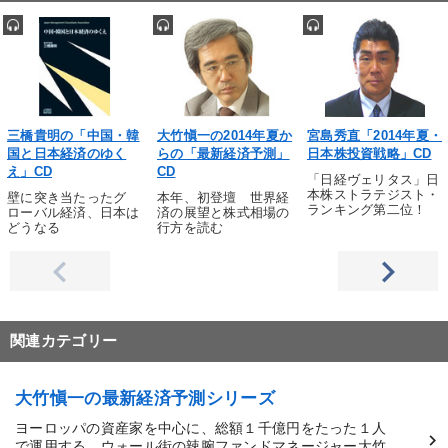
三橋貴明の「中国・韓
大竹愼一の2014年夏か
宮島秀直「2014年夏・
国と日本経済のゆく
らの「最新経済予測」
日本株投資戦略」CD
え」CD
CD
「日経ヴェリタス」日
本株ストラテジスト・
壁に突き当たったグ
本年、初登壇 世界経
ランキング第二位！
ローバル経済、日本は
済の展望と株式相場の
どうなる
行方を読む
関連カテゴリー
大竹愼一の最新経済予測シリーズ
ヨーロッパの資産家を中心に、総額１千億円をたった１人
で運用する、ウォール街の辣腕ファンドマネージャー大竹