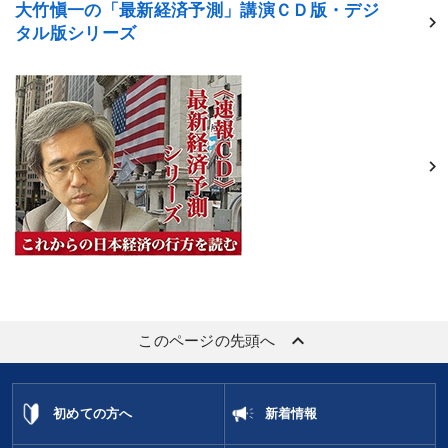
大竹愼一の「最新経済予測」講演ＣＤ版・デジ
タル版シリーズ
keyboard_arrow_up
このページの先頭へ
初めての方へ
新着情報