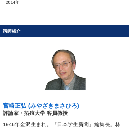
2014年
【2026年7月】音声・映像ご案内商品
後継社長・アトツギ
【1月】音声・映像
最新刊・戦略参謀ChatGPT実戦法と中小企業のDXと講話ご案内
講師紹介
目的別
社長の姿勢を学びたい
パフォーマンス向上
財務・数字力の向上
後継者に聞かせたい
組織を強化したい
経営体系を学びたい
キーワード
宮崎正弘 (みやざきまさひろ)
評論家・拓殖大学 客員教授
通信販売
SDGs
株式市場
経営計画
会社を守る
1946年金沢生まれ。『日本学生新聞』編集長。林