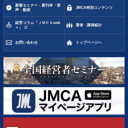
新着セミナー・新刊本・音
JMCA特別コンテンツ
声・動画
経営コラム「ＪＭＣＡweb
著者・講師紹介
open_in_new
＋」
お問い合わせ
トップページへ