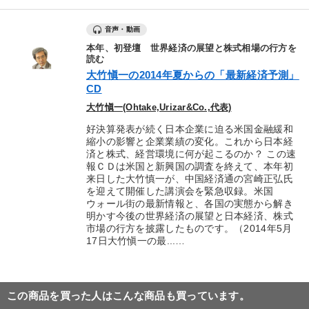
音声・動画
本年、初登壇 世界経済の展望と株式相場の行方を
読む
大竹愼一の2014年夏からの「最新経済予測」
CD
大竹愼一(Ohtake,Urizar&Co.,代表)
好決算発表が続く日本企業に迫る米国金融緩和
縮小の影響と企業業績の変化。これから日本経
済と株式、経営環境に何が起こるのか？ この速
報ＣＤは米国と新興国の調査を終えて、本年初
来日した大竹慎一が、中国経済通の宮崎正弘氏
を迎えて開催した講演会を緊急収録。米国
ウォール街の最新情報と、各国の実態から解き
明かす今後の世界経済の展望と日本経済、株式
市場の行方を披露したものです。（2014年5月
17日大竹愼一の最...…
この商品を買った人はこんな商品も買っています。