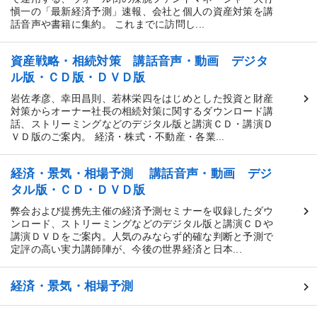
愼一の「最新経済予測」速報、会社と個人の資産対策を講
話音声や書籍に集約。 これまでに訪問し...
資産戦略・相続対策 講話音声・動画 デジタ
ル版・ＣＤ版・ＤＶＤ版
岩佐孝彦、幸田昌則、若林栄四をはじめとした投資と財産
対策からオーナー社長の相続対策に関するダウンロード講
話、ストリーミングなどのデジタル版と講演ＣＤ・講演Ｄ
ＶＤ版のご案内。 経済・株式・不動産・各業...
経済・景気・相場予測 講話音声・動画 デジ
タル版・ＣＤ・ＤＶＤ版
弊会および提携先主催の経済予測セミナーを収録したダウ
ンロード、ストリーミングなどのデジタル版と講演ＣＤや
講演ＤＶＤをご案内。人気のみならず的確な判断と予測で
定評の高い実力講師陣が、今後の世界経済と日本...
経済・景気・相場予測