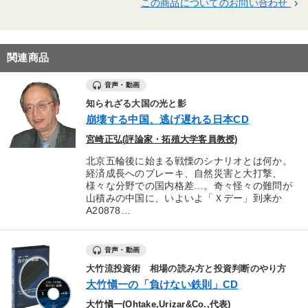
この商品についてのお問い合わせ
keyboard_arrow_right
関連商品
音声・動画
知られざる大国の光と影
崩壊する中国、逃げ遅れる日本CD
宮崎正弘(評論家・拓殖大学客員教授)
北京五輪後に始まる戦慄のシナリオとは何か。
経済成長へのブレーキ、自然災害と大打撃、
様々な分野での国内格差…。奇々怪々の難問が
山積みの中国に、いよいよ「Ｘデー」到来か
A20878…
音声・動画
大竹流投資術 相場の読み方と投資判断のやり方
大竹愼一の「負けない鉄則」CD
大竹愼一(Ohtake,Urizar&Co.,代表)