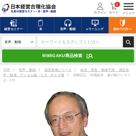
menu
0
ログイン
カート
メニュー
キーワードを入力して探す
edit
経営
セミナー
本
音声・動画
eラーニング
初めての方
へ
search
デジタル版対応のみ検索結果に表示する
manage_search
MIMIGAKU商品検索
search
上記の条件で検索
TOP
音声・動画
経営実務シリーズ
経済・景気・相場予測 講話音
声・動画 デジタル版・ＣＤ・ＤＶＤ版
宮崎正弘「中国経済、宴の後のシナリ
オ」CD
講演収録物を探す
mic
refresh
更新する
全国経営者セミナー講演収録物（全1315タイトル）からお探しいただけ
ます
カテゴリー