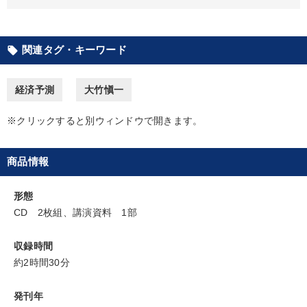
経営音声・動画を探す
ondemand_video
refresh
更新する
全国経営者セミナー収録物以外の経営教材（全762タイトル）からお探
しいただけます
関連タグ・キーワード
local_offer
カテゴリー
経済予測
大竹愼一
2026年春季全国経営者セミナー収録講演ＣＤ・講演ＤＶＤ・デジ
タル版（音声／動画ストリーミング・ダウンロード）
※クリックすると別ウィンドウで開きます。
【3月】音声・映像
大竹愼一書籍
井上和弘の財務力UP
商品情報
【最新刊】精神科医・和田秀樹の「老いない力」＋健康な社長と
会社をつくる厳選講話
形態
2025年夏季全国経営者セミナー収録講演ＣＤ・講演ＤＶＤ・デジ
CD 2枚組、講演資料 1部
タル版（音声／動画ストリーミング・ダウンロード）
収録時間
音声と動画で学ぶ
約2時間30分
全国経営者セミナー収録〈売れ筋・人気ランキング〉＆新刊・好
評講話
発刊年