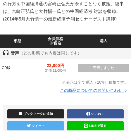
オーナー社長の「現場力の経営」＋現場の「儲ける力」をさらに
の行方を中国経済通の宮崎正弘氏が余すことなく披露。後半
高める教材２選
は、宮崎正弘氏と大竹愼一氏との中国経済考 対談を収録。
(2014年5月大竹愼一の最新経済予測セミナーゲスト講師)
業種
会員価格
製造業
卸売・小売・飲食業
建設・不動産業
形態
購入
※税込
headset
IT・サービス・金融業
コンサルタント
専門家
音声
（どの形態でも内容は同じです）
22,000円
CD版
完売しました
キーワード
定価 22,000円
※表示は全て税込（10%）価格です。
伝統・文化
生き方の指針
仕組み
通販
金利
この商品についてのお問い合わせ
keyboard_arrow_right
松下幸之助
bookmark
ブックマークに追加
いいね！
※「更新」を押すと「テーマ」「キーワード」を更新いただけます。
ツイート
LINEで送る