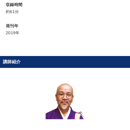
パフォーマンス向上
販売力を強化したい
収録時間
約61分
経営体系を学びたい
経営を改善したい
発刊年
キーワード
2019年
地方企業の勝ち方
資産保全
インフレ対策・値上げ
講師紹介
プレゼン
松下幸之助
コロナ禍対策
※「更新」を押すと「カテゴリー」「目的別」「キーワード」を更新いただけます。
タグから探す
local_offer
refresh
更新する
すべての音声・動画（全2077タイトル）からお探しいただけます
タグ・キーワード