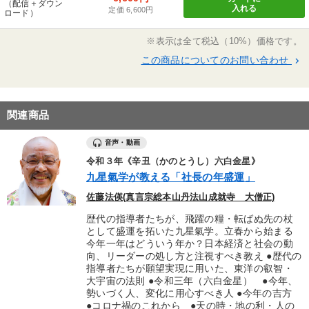
（配信＋ダウン
入れる
定価 6,600円
ロード）
※表示は全て税込（10%）価格です。
この商品についてのお問い合わせ
keyboard_arrow_right
関連商品
音声・動画
令和３年《辛丑（かのとうし）六白金星》
九星氣学が教える「社長の年盛運」
佐藤法偀(真言宗総本山丹法山成就寺 大僧正)
歴代の指導者たちが、飛躍の糧・転ばぬ先の杖
として盛運を拓いた九星氣学。立春から始まる
今年一年はどういう年か？日本経済と社会の動
向、リーダーの処し方と注視すべき教え ●歴代の
指導者たちが願望実現に用いた、東洋の叡智・
大宇宙の法則 ●令和三年（六白金星） ●今年、
勢いづく人、変化に用心すべき人 ●今年の吉方
●コロナ禍のこれから ●天の時・地の利・人の