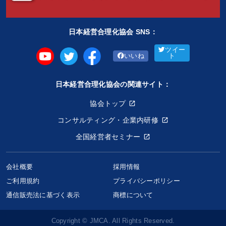
日本経営合理化協会 SNS：
ツイー
いいね
ト
日本経営合理化協会の関連サイト：
協会トップ
コンサルティング・企業内研修
全国経営者セミナー
会社概要
採用情報
ご利用規約
プライバシーポリシー
社長の盛運を掴む「九星氣学」の教え
通信販売法に基づく表示
商標について
6,600円〜
keyboard_arrow_up
商品選択
Copyright © JMCA. All Rights Reserved.