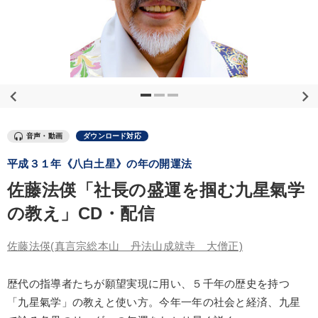
優秀各社の智恵と戦略
事業家のロマンと経営
若手異才経営者の発想
専門家のアドバイス
リーダーの器量を学ぶ
テーマ
音声・動画
ダウンロード対応
全国経営者セミナー収録〈売れ筋・人気ランキング〉＆新刊・好
評講話
平成３１年《八白土星》の年の開運法
佐藤法偀「社長の盛運を掴む九星氣学
2026年夏季全国経営者セミナー収録講演ＣＤ・講演ＤＶＤ・デジ
タル版（音声／動画ストリーミング・ダウンロード）
の教え」CD・配信
経営戦略・経営実務
「儲けの本質」を突く
佐藤法偀
(真言宗総本山 丹法山成就寺 大僧正)
【5月】音声・映像
井上和弘の財務力UP
歴代の指導者たちが願望実現に用い、５千年の歴史を持つ
「九星氣学」の教えと使い方。今年一年の社会と経済、九星
業種