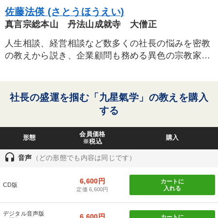
新技術
スポーツ関連
AI
資産運用
生き方の指針
佐藤法偀 (さとうほうえい)
真言宗総本山 丹法山成就寺 大僧正
海外の成功事例
商品開発
労務問題・リスク対策
人生相談、経営相談など数多くの社長の悩みを密教
金利
教育
サービス
早わかり
スポーツ関係
の教えから説き、企業顧問も務める異色の宗教家。
2001年山形県天童市に本山を開山。東京銀座にも別
老舗企業
交渉
理念・パーパス
通販
株式投資
院を落慶する。
経済予測
節税
DX
リピート
一倉定
入門篇
社長の盛運を掴む「九星氣学」の教えを購入
する
※「更新」を押すと「タグ・キーワード」を更新いただけます。
会員価格
形態
購入
※税込
headset
音声
（どの形態でも内容は同じです）
6,600円
カートに
CD版
入れる
定価 6,600円
デジタル音声版
6,600円
カートに