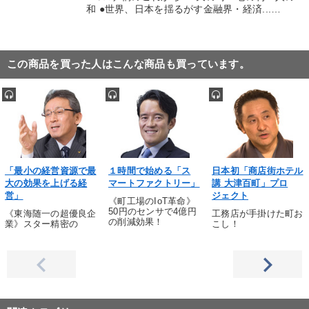
和 ●世界、日本を揺るがす金融界・経済...…
この商品を買った人はこんな商品も買っています。
「最小の経営資源で最
１時間で始める「ス
日本初「商店街ホテル
大の効果を上げる経
マートファクトリー」
講 大津百町」プロ
営」
ジェクト
《町工場のIoT革命》
50円のセンサで4億円
《東海随一の超優良企
工務店が手掛けた町お
の削減効果！
業》スター精密の
こし！