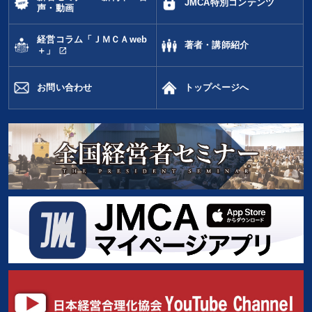
JMCA特別コンテンツ
声・動画
経営コラム「ＪＭＣＡweb
著者・講師紹介
open_in_new
＋」
お問い合わせ
トップページへ