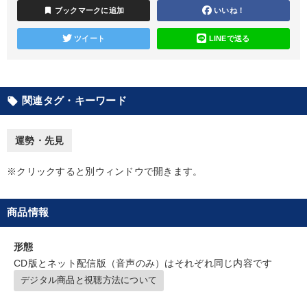
カテゴリー
bookmark
ブックマークに追加
いいね！
ツイート
LINEで送る
営業・社員研修
組織・採用・スキル
改善・生産性向上
【2月】音声・映像
148回夏季大会
【1月】音声・映像
全国経営者セミナー収録〈売れ筋・人気ランキング〉＆新刊・好
関連タグ・キーワード
local_offer
評講話
【6月】音声・映像
【5月】音声・映像
運勢・先見
井上和弘の財務力UP
数字・税務・決算書
※クリックすると別ウィンドウで開きます。
2025年夏季全国経営者セミナー収録講演ＣＤ・講演ＤＶＤ・デジ
タル版（音声／動画ストリーミング・ダウンロード）
商品情報
目的別
形態
CD版とネット配信版（音声のみ）はそれぞれ同じ内容です
デジタル商品と視聴方法について
発想力を磨きたい
財務・数字力の向上