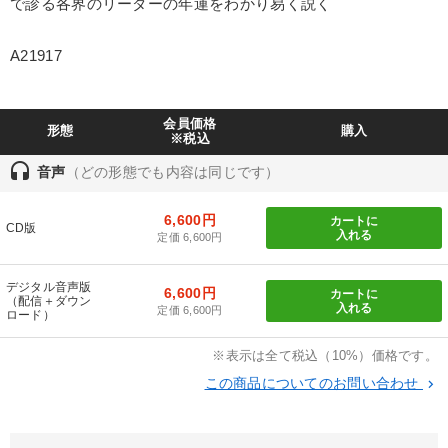
で診る各界のリーダーの年運をわかり易く説く
製造業
卸売・小売・飲食業
建設・不動産業
A21917
IT・サービス・金融業
コンサルタント
専門家
会員価格
形態
購入
キーワード
※税込
headset
音声
（どの形態でも内容は同じです）
プレゼン
異発想
リベラルアーツ
早わかり
6,600円
カートに
CD版
入れる
定価 6,600円
コロナ禍対策
井上和弘
デジタル音声版
6,600円
※「更新」を押すと「テーマ」「キーワード」を更新いただけます。
カートに
（配信＋ダウン
入れる
定価 6,600円
ロード）
経営音声・動画を探す
ondemand_video
refresh
更新する
※表示は全て税込（10%）価格です。
この商品についてのお問い合わせ
keyboard_arrow_right
全国経営者セミナー収録物以外の経営教材（全762タイトル）からお探
しいただけます