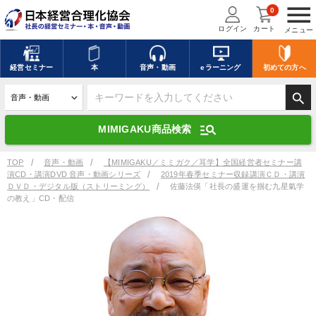
menu
0
ログイン
カート
メニュー
キーワードを入力して探す
edit
経営
セミナー
本
音声・動画
eラーニング
初めての方
へ
search
デジタル版対応のみ検索結果に表示する
manage_search
MIMIGAKU商品検索
search
上記の条件で検索
TOP
音声・動画
【MIMIGAKU／ミミガク／耳学】全国経営者セミナー講
演CD・講演DVD 音声・動画シリーズ
2019年春季セミナー収録講演ＣＤ・講演
ＤＶＤ・デジタル版（ストリーミング）
佐藤法偀「社長の盛運を掴む九星氣学
の教え」CD・配信
講演収録物を探す
mic
refresh
更新する
全国経営者セミナー講演収録物（全1315タイトル）からお探しいただけ
ます
カテゴリー