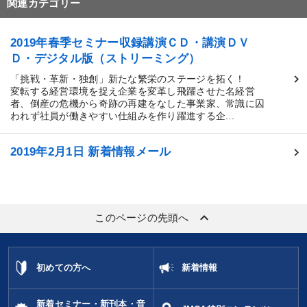
関連カテゴリー
2019年春季セミナー収録講演ＣＤ・講演ＤＶ
Ｄ・デジタル版（ストリーミング）
「挑戦・革新・独創」新たな繁栄のステージを拓く！
変転する経営環境を捉え企業を変革し飛躍させた名経営
者、倒産の危機から奇跡の再建をなした事業家、常識に囚
われず社員が働きやすい仕組みを作り躍進する企...
2019年2月1日 新着情報メール
keyboard_arrow_up
このページの先頭へ
初めての方へ
新着情報
新着セミナー・新刊本・音