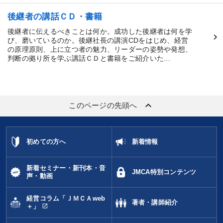
後継者の講話ＣＤ・書籍
後継者に伝えるべきことは何か。成功した後継者は何を学
び、磨いているのか。後継社長の講演CDをはじめ、経営
の原理原則、上に立つ者の魅力、リーダーの姿勢や発想、
判断の拠り所を学ぶ講話ＣＤと書籍をご紹介いた...
keyboard_arrow_up
このページの先頭へ
初めての方へ
新着情報
新着セミナー・新刊本・音
JMCA特別コンテンツ
声・動画
経営コラム「ＪＭＣＡweb
著者・講師紹介
open_in_new
＋」