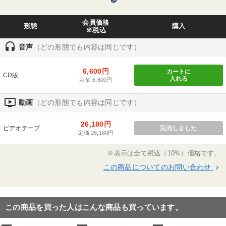
社、仕出し懐石料理玉乃屋を開業。
会員価格
形態
購入
※税込
headset
音声
（どの形態でも内容は同じです）
6,600円
カートに
CD版
入れる
定価 6,600円
ondemand_video
動画
（どの形態でも内容は同じです）
26,180円
ビデオテープ
完売しました
定価 26,180円
※表示は全て税込（10%）価格です。
この商品についてのお問い合わせ
keyboard_arrow_right
この商品を買った人はこんな商品も買っています。