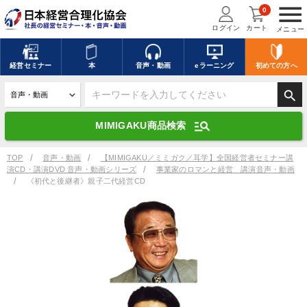
menu
0
ログイン
カート
メニュー
キーワードを入力して探す
edit
経営
セミナー
本
音声・動画
eラーニング
初めての方
へ
search
デジタル版対応のみ検索結果に表示する
manage_search
MIMIGAKU商品検索
search
上記の条件で検索
TOP
音声・動画
【MIMIGAKU／ミミガク／耳学】全国経営者セミナー講
演CD・講演DVD 音声・動画シリーズ
事業家のロマンと経営 講演音声・動画
《初代と後継者》親子二代経営CD
講演収録物を探す
mic
refresh
更新する
全国経営者セミナー講演収録物（全1315タイトル）からお探しいただけ
ます
カテゴリー