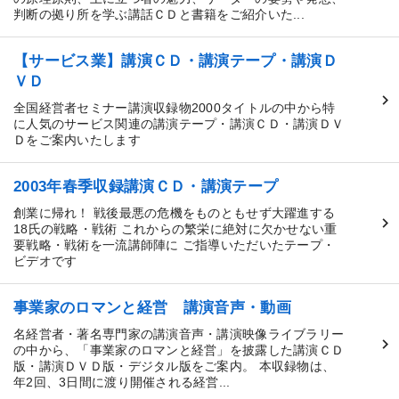
判断の拠り所を学ぶ講話ＣＤと書籍をご紹介いた...
【サービス業】講演ＣＤ・講演テープ・講演Ｄ
ＶＤ
全国経営者セミナー講演収録物2000タイトルの中から特
に人気のサービス関連の講演テープ・講演ＣＤ・講演ＤＶ
Ｄをご案内いたします
2003年春季収録講演ＣＤ・講演テープ
創業に帰れ！ 戦後最悪の危機をものともせず大躍進する
18氏の戦略・戦術 これからの繁栄に絶対に欠かせない重
要戦略・戦術を一流講師陣に ご指導いただいたテープ・
ビデオです
事業家のロマンと経営 講演音声・動画
名経営者・著名専門家の講演音声・講演映像ライブラリー
の中から、「事業家のロマンと経営」を披露した講演ＣＤ
版・講演ＤＶＤ版・デジタル版をご案内。 本収録物は、
年2回、3日間に渡り開催される経営...