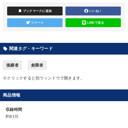
bookmark
ブックマークに追加
いいね！
2025年春季全国経営者セミナー収録講演ＣＤ・講演ＤＶＤ・デジ
タル版（音声／動画ストリーミング・ダウンロード）
ツイート
LINEで送る
経済・景気・相場予測
営業・社員研修
資産戦略
売上直結の営業力や販売力を獲得する
関連タグ・キーワード
local_offer
経営者のための《音声・動画で学ぶ》講演シリーズ
後継者
創業者
社員が自律的に動き出す組織づくり
※クリックすると別ウィンドウで開きます。
2026年春季全国経営者セミナー収録講演ＣＤ・講演ＤＶＤ・デジ
タル版（音声／動画ストリーミング・ダウンロード）
【2月】音声・映像
会社のパフォーマンスを高める講話
商品情報
【12月】音声・映像
収録時間
約61分
全国経営者セミナー収録〈売れ筋・人気〉音声＆動画20選