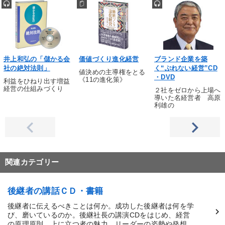
井上和弘の「儲かる会
価値づくり進化経営
ブランド企業を築
社の絶対法則」
く“ぶれない経営”CD
値決めの主導権をとる
・DVD
《11の進化策》
利益をひねり出す増益
経営の仕組みづくり
２社をゼロから上場へ
導いた名経営者 高原
利雄の
関連カテゴリー
後継者の講話ＣＤ・書籍
後継者に伝えるべきことは何か。成功した後継者は何を学
び、磨いているのか。後継社長の講演CDをはじめ、経営
の原理原則、上に立つ者の魅力、リーダーの姿勢や発想、