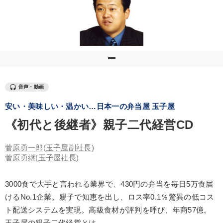
優秀各社の智恵と戦略
事業家のロマンと経営
若手異才経営者の発想
専門家のアドバイス
リーダーの器量を学ぶ
テーマ
音声・動画
安い・美味しい・温かい…日本一の弁当屋 玉子屋
社員が自律的に動き出す組織づくり
数字・税務・決算書
《初代と後継者》親子二代経営CD
2026年春季全国経営者セミナー収録講演ＣＤ・講演ＤＶＤ・デジ
タル版（音声／動画ストリーミング・ダウンロード）
菅原勇一郎
(玉子屋副社長)
音声と動画で学ぶ
最新トレンドと時代の潮流を押さえる
菅原勇継
(玉子屋社長)
マーケティング
3000食で大手と言われる業界で、430円の弁当を毎日5万食届
けるNo.1企業。親子で知恵を出し、ロス率0.1％驚異の低コス
業種
ト配送システムを実現。高級食材が評判を呼び、年商57億。
玉子屋の親子二代経営とは