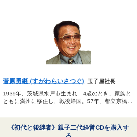
すべての音声・動画（全2077タイトル）からお探しいただけます
タグ・キーワード
節税
経営計画
AI
創業者
後継者
不動産
不動産投資
リーダーシップ
入門篇
テレビ・ネットで話題
インバウンド
聞き手・作間信司
通信販売
感動講話
スポーツ関係
松下幸之助
菅原勇継 (すがわらいさつぐ)
玉子屋社長
大竹愼一
異発想
早分かり
モチベーション
1939年、茨城県水戸市生まれ。4歳のとき、家族と
ともに満州に移住し、戦後帰国。57年、都立京橋商
健康・ウェルビーイング
労務問題・リスク対策
業高校卒業後、富士銀行に入社。4年間の銀行マン
生活を経て、家業の肉屋を手伝いながら魚屋を成功
生き方の指針
IT・デジタル活用
させる。その後、豚カツ割烹店を開業、75年に仕出
《初代と後継者》親子二代経営CDを購入す
し弁当の玉子屋を興す。97年には玉子屋の関連会
る
※「更新」を押すと「タグ・キーワード」を更新いただけます。