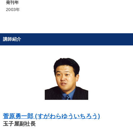
発刊年
目的別
2003年
組織を強化したい
経営を改善したい
経営体系を学びたい
財務・数字力の向上
業績を伸ばしたい
講師紹介
新事業・新商品づくり
キーワード
資産運用
会長
話し方
繁盛
不動産投資
マネジメント
※「更新」を押すと「カテゴリー」「目的別」「キーワード」を更新いただけます。
菅原勇一郎 (すがわらゆういちろう)
玉子屋副社長
タグから探す
local_offer
refresh
更新する