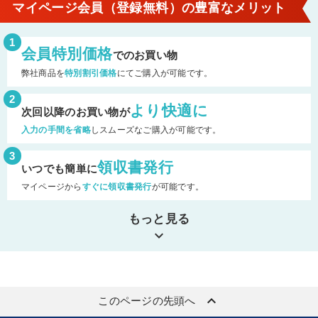
マイページ会員（登録無料）の豊富なメリット
1
会員特別価格
でのお買い物
弊社商品を
特別割引価格
にてご購入が可能です。
2
より快適に
次回以降のお買い物が
入力の手間を省略
しスムーズなご購入が可能です。
3
領収書発行
いつでも簡単に
マイページから
すぐに領収書発行
が可能です。
もっと見る
keyboard_arrow_down
keyboard_arrow_up
このページの先頭へ