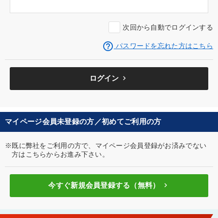
次回から自動でログインする
help_outline
パスワードを忘れた方はこちら
keyboard_arrow_right
ログイン
マイページ会員未登録の方／初めてご利用の方
※既に弊社をご利用の方で、マイページ会員登録がお済みでない
方はこちらからお進み下さい。
keyboard_arrow_right
今すぐ新規会員登録する（無料）