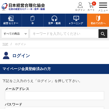
menu
0
ログイン
カート
メニュー
経営
セミナー
本
音声・動画
eラーニング
初めての方
へ
search
TOP
ログイン
ログイン
マイページ会員登録済みの方
下記をご入力のうえ「ログイン」を押して下さい。
メールアドレス
パスワード