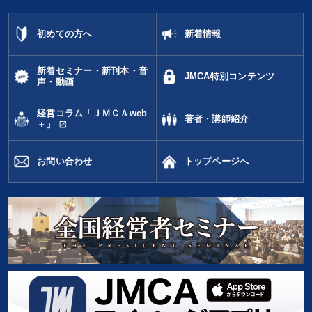
初めての方へ
新着情報
新着セミナー・新刊本・音
JMCA特別コンテンツ
声・動画
経営コラム「ＪＭＣＡweb
著者・講師紹介
open_in_new
＋」
お問い合わせ
トップページへ