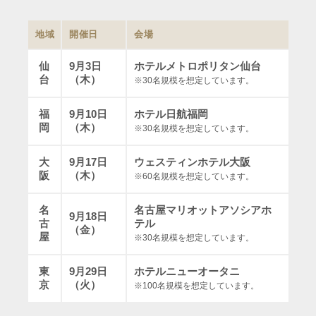
地域
開催日
会場
仙
9月3日
ホテルメトロポリタン仙台
台
（木）
※30名規模を想定しています。
福
9月10日
ホテル日航福岡
岡
（木）
※30名規模を想定しています。
大
9月17日
ウェスティンホテル大阪
阪
（木）
※60名規模を想定しています。
名
名古屋マリオットアソシアホ
9月18日
古
テル
（金）
屋
※30名規模を想定しています。
東
9月29日
ホテルニューオータニ
京
（火）
※100名規模を想定しています。