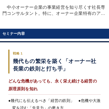
中小オーナー企業の事業経営を知り尽くす社長専
門コンサルタント。特に、オーナー企業特有のアナ
ログでウェットな事業承継問題の解決を得意とす
る。事業を譲る側、受け継ぐ側の橋渡し役として多
くの経営者や後継者に頼りにされている。
セミナー内容
2017年には父である牟田 學より、社長専門の教
育機関・日本経営合理化協会を受け継ぐ。2代目経
営者として、先代から学んだ「牟田社長業」の理論
戦略１
を実務で実践。現在、再建を任された印刷会社の代
幾代もの繁栄を築く「オーナー社
表・社主も務め、斜陽産業ながら驚異のV字回復を
実現している。
長業の鉄則と打ち手」
著書『「後継者」という生き方』、『後継社長の
実務と戦略』他。
どんな危機があっても、永く栄え続ける経営の
原理原則を知れ
●幾代にも伝えるべき「経営の鉄則」 ●危機や大激
変を読む「先見力」の磨き方