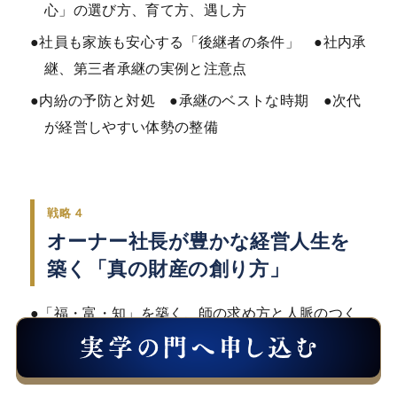
心」の選び方、育て方、遇し方
●社員も家族も安心する「後継者の条件」 ●社内承
継、第三者承継の実例と注意点
●内紛の予防と対処 ●承継のベストな時期 ●次代
が経営しやすい体勢の整備
戦略４
オーナー社長が豊かな経営人生を
築く「真の財産の創り方」
●「福・富・知」を築く、師の求め方と人脈のつく
《実学の門》オーナー社長業の鉄則と手の打ち方（令和8年9月）
り方 ●社長の金銭哲学と資産形成 …など
68,000円〜
keyboard_arrow_down
セミナー選択