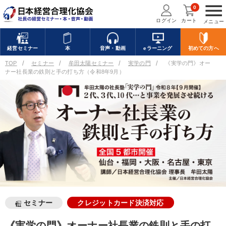
menu
0
ログイン
カート
メニュー
経営
セミナー
本
音声・動画
eラーニング
初めての方
へ
TOP
セミナー
牟田太陽セミナー
実学の門
《実学の門》オー
ナー社長業の鉄則と手の打ち方（令和8年9月）
セミナー
クレジットカード決済対応
《実学の門》オーナー社長業の鉄則と手の打