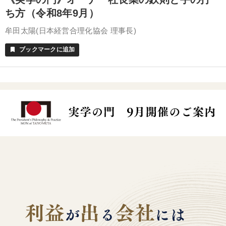
ち方（令和8年9月）
牟田太陽(日本経営合理化協会 理事長)
ブックマークに追加
bookmark