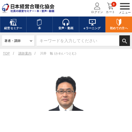
menu
0
ログイン
カート
メニュー
経営
セミナー
本
音声・動画
eラーニング
初めての方
へ
search
TOP
講師案内
川井 勉 (かわいつとむ)