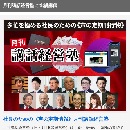
月刊講話経営塾 ご出講講師
社長のための《声の定期情報》月刊講話経営塾
月刊講話経営塾（旧・月刊CD経営塾）は、多忙を極め、決断の連続で