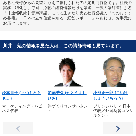
ある社長様からの要望に応えて創刊された声の定期刊行物です。社長の
実務に特化し、毎回、必聴の経営情報だけを厳選、一流の講師陣による
「【速報収録】音声講話」による生きた知恵と社長必読の「旬のおすす
め書籍」、日本の立ち位置を知る「経営レポート」をあわせ、お手元に
お届けします。
川井 勉の情報を見た人は、この講師情報も見ています。
松本朋子 (まつもとと
加藤芳久 (かとうよし
小池正一郎 (こいけ
もこ)
ひさ)
しょういちろう)
マーケティング・ハピ
絆づくりコンサルタン
プリンシパリス.日本
ネス代表
ト
代表／外国為替コンサ
ルタント