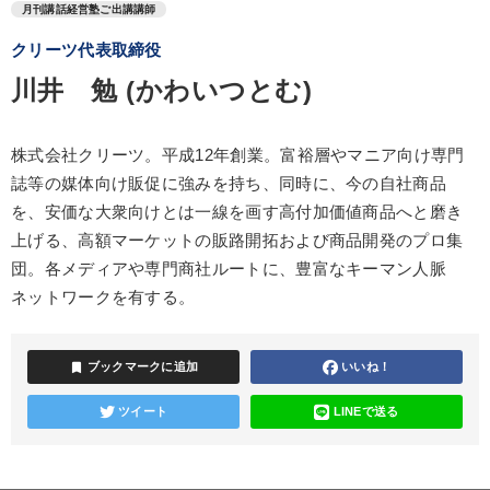
月刊講話経営塾ご出講講師
クリーツ代表取締役
川井 勉 (かわいつとむ)
株式会社クリーツ。平成12年創業。富裕層やマニア向け専門
誌等の媒体向け販促に強みを持ち、同時に、今の自社商品
を、安価な大衆向けとは一線を画す高付加価値商品へと磨き
上げる、高額マーケットの販路開拓および商品開発のプロ集
団。各メディアや専門商社ルートに、豊富なキーマン人脈
ネットワークを有する。
bookmark
ブックマークに追加
いいね！
ツイート
LINEで送る