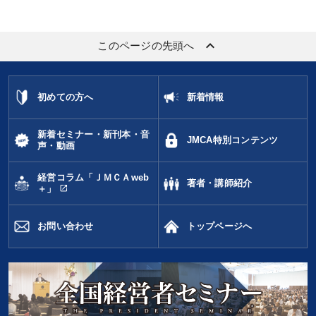
keyboard_arrow_up
このページの先頭へ
初めての方へ
新着情報
新着セミナー・新刊本・音
JMCA特別コンテンツ
声・動画
経営コラム「ＪＭＣＡweb
著者・講師紹介
open_in_new
＋」
お問い合わせ
トップページへ