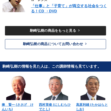
ローレンス
「仕事」と「子育て」が両立する社会をつく
る！CD ・DVD
keyboard_arrow_right
駒崎弘樹の商品をもっと見る
keyboard_arrow_right
駒崎弘樹の商品についてお問い合わせ
駒崎弘樹の情報を見た人は、この講師情報も見ています。
捧 賢一 (ささげ け
西村英俊 (にしむらひ
高原利雄 (たかはらと
んいち)
でとし)
しお)