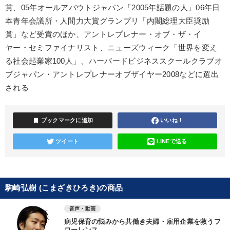
賞、05年オールアバウトジャパン「2005年話題の人」06年日
本青年会議所・人間力大賞グランプリ「内閣総理大臣奨励
賞」など受賞のほか、アントレプレナー・オブ・ザ・イ
ヤー・セミファイナリスト、ニューズウィーク「世界を変え
る社会起業家100人」、ハーバードビジネススクールクラブオ
ブジャパン・アントレプレナーオブザイヤー2008などに選出
される
bookmark
ブックマークに追加
いいね！
ツイート
LINEで送る
駒崎弘樹 (こまざきひろき)の商品
音声・動画
病児保育の悩みから共働き夫婦・雇用企業を救うフ