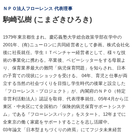
ＮＰＯ法人フローレンス 代表理事
駒崎弘樹 (こまざきひろき)
1979年東京都生まれ。慶応義塾大学総合政策学部在学中の
2001年、(有)ニューロンに共同経営者として参画。株式会社化
後に社長就任。学生ＩＴベンチャー経営者として、様々な技
術の事業化に携わる。卒業後、ベビーシッターをする母親よ
り、保育業界最大の難問「病児保育問題」を知らされ、日本
の子育ての現状にショックを受ける。 04年、育児と仕事が両
立する当然の社会づくりを目指し学生時代の後輩と設立した
「フローレンス・プロジェクト」が、内閣府のＮＰＯ（特定
非営利活動法人）認証を取得、代表理事就任。05年4月から江
東区・中央区にて全国初の「保険的病児保育サポートシステ
ム」である『フローレンスパック』をスタート。12年までに
全東京の働く家庭をサポートすることを志し活躍中。
03年論文「日本型まちづくりの終焉」にてフジタ未来経営