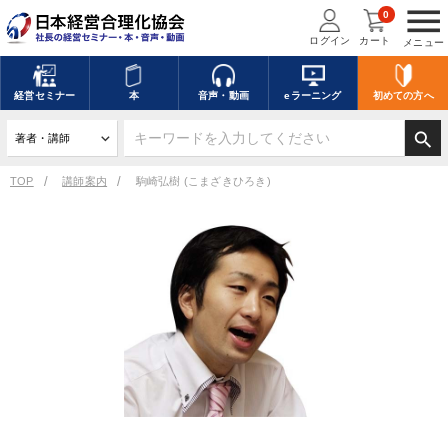
menu
0
ログイン
カート
メニュー
経営
セミナー
本
音声・動画
eラーニング
初めての方
へ
search
TOP
講師案内
駒崎弘樹 (こまざきひろき)