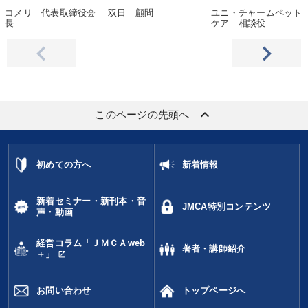
コメリ 代表取締役会
双日 顧問
ユニ・チャームペット
長
ケア 相談役
keyboard_arrow_up
このページの先頭へ
初めての方へ
新着情報
新着セミナー・新刊本・音
JMCA特別コンテンツ
声・動画
経営コラム「ＪＭＣＡweb
著者・講師紹介
open_in_new
＋」
お問い合わせ
トップページへ