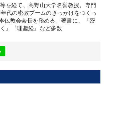
長等を経て、高野山大学名誉教授。専門
0年代の密教ブームのきっかけをつくっ
全日本仏教会会長を務める。著書に、『密
解く』『理趣経』など多数
る