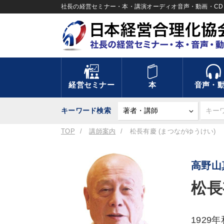
社長の経営セミナー・本・講演オーディオ音声・動画・CD＆
経営セミナー
本
音声・
キーワード検索
TOP
講師案内
松長有慶 (まつながゆうけい)
高野山
松長
192