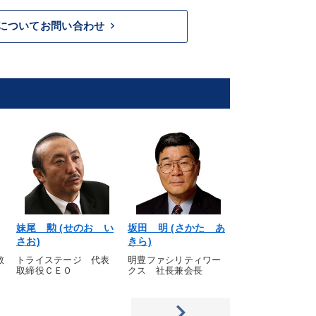
keyboard_arrow_right
についてお問い合わせ
妹尾 勲 (せのお い
坂田 明 (さかた あ
櫻井英明 (さ
さお)
きら)
ひであき)
教
トライステージ 代表
明豊ファシリティワー
ストックウェザー
取締役ＣＥＯ
クス 社長兼会長
町カタリスト」 
長