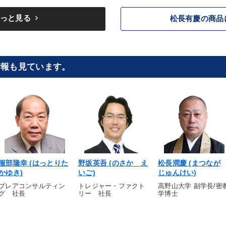
keyboard_arrow_right
っと見る
松長有慶の商品
情報も見ています。
服部隆幸 (はっとりた
野坂英吾 (のさか え
松長潤慶 (まつなが
かゆき)
いご)
じゅんけい)
ブレアコンサルティン
トレジャー・ファクト
高野山大学 副学長/密
グ 社長
リー 社長
学博士