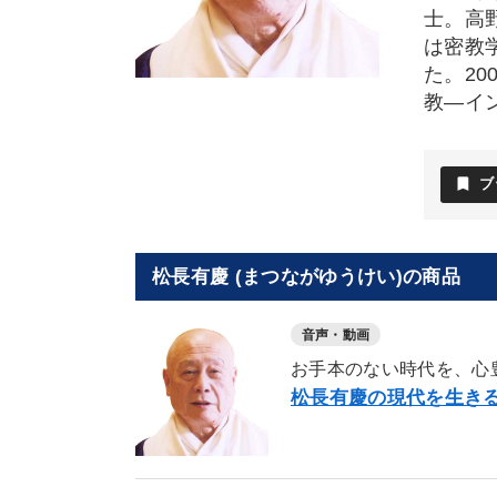
士。高
は密教
た。20
教―イ
bookmark
ブ
松長有慶 (まつながゆうけい)の商品
音声・動画
お手本のない時代を、心
松長有慶の現代を生きる