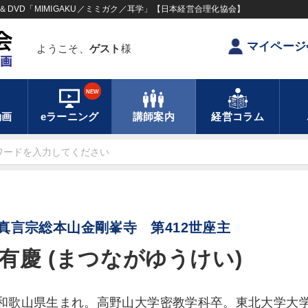
DVD「MIMIGAKU／ミミガク／耳学」【日本経営合理化協会】
マイページ
ようこそ、
ゲスト
様
NEW
動画
eラーニング
講師案内
経営コラム
真言宗総本山金剛峯寺 第412世座主
有慶 (まつながゆうけい)
9年和歌山県生まれ。高野山大学密教学科卒。東北大学大