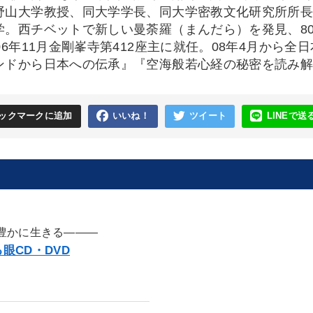
野山大学教授、同大学学長、同大学密教文化研究所所
学。西チベットで新しい曼荼羅（まんだら）を発見、8
06年11月金剛峯寺第412座主に就任。08年4月から
ンドから日本への伝承』『空海般若心経の秘密を読み
ックマークに追加
いいね！
ツイート
LINEで送
豊かに生きる―――
眼CD・DVD