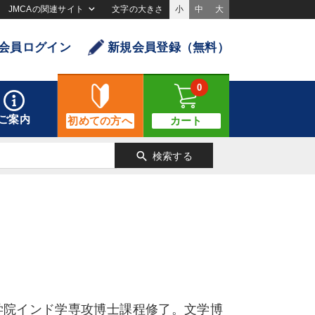
JMCAの関連サイト
文字の大きさ
小
中
大
会員ログイン
新規会員登録（無料）
0
ご案内
初めての方へ
カート
search
検索する
学院インド学専攻博士課程修了。文学博