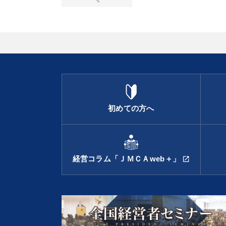
初めての方へ
経営コラム「ＪＭＣＡweb＋」
open_in_new