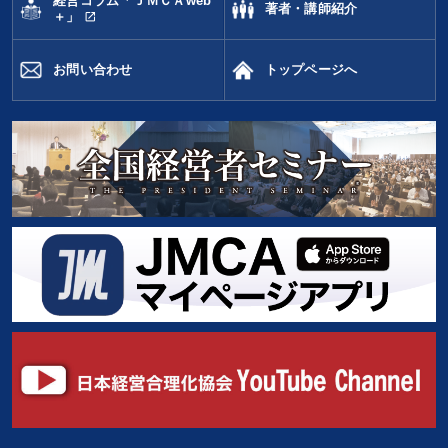
経営コラム「ＪＭＣＡweb
著者・講師紹介
open_in_new
＋」
お問い合わせ
トップページへ