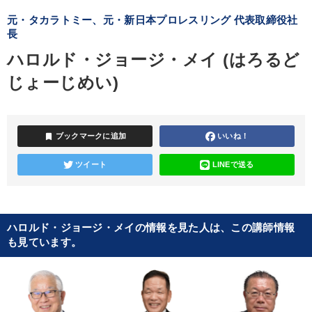
元・タカラトミー、元・新日本プロレスリング 代表取締役社
長
ハロルド・ジョージ・メイ (はろるど
じょーじめい)
bookmark
ブックマークに追加
いいね！
ツイート
LINEで送る
ハロルド・ジョージ・メイの情報を見た人は、この講師情報
も見ています。