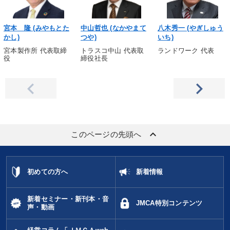
宮本 隆 (みやもとた
中山哲也 (なかやまて
八木秀一 (やぎしゅう
かし)
つや)
いち)
宮本製作所 代表取締
トラスコ中山 代表取
ランドワーク 代表
役
締役社長
keyboard_arrow_up
このページの先頭へ
初めての方へ
新着情報
新着セミナー・新刊本・音
JMCA特別コンテンツ
声・動画