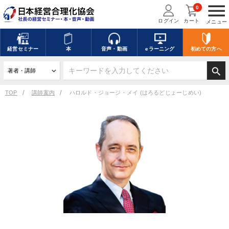
menu
0
ログイン
カート
メニュー
経営
セミナー
本
音声・動画
eラーニング
初めての方
へ
search
TOP
講師案内
ハロルド・ジョージ・メイ (はろるどじょーじめい)