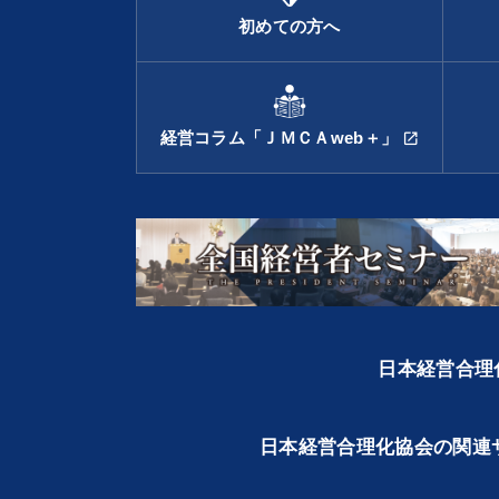
初めての方へ
経営コラム「ＪＭＣＡweb＋」
open_in_new
日本経営合理化
日本経営合理化協会の関連