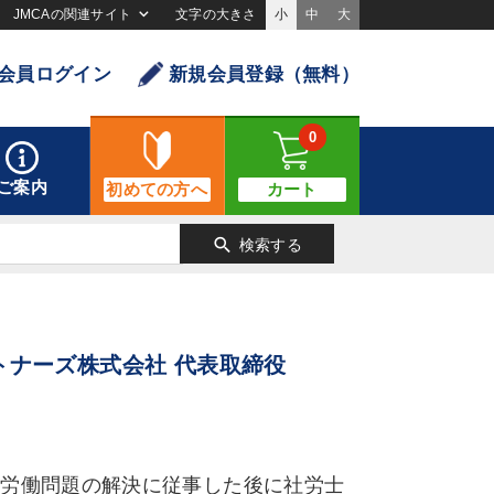
JMCAの関連サイト
文字の大きさ
小
中
大
会員ログイン
新規会員登録（無料）
0
ご案内
初めての方へ
カート
search
検索する
トナーズ株式会社 代表取締役
の労働問題の解決に従事した後に社労士