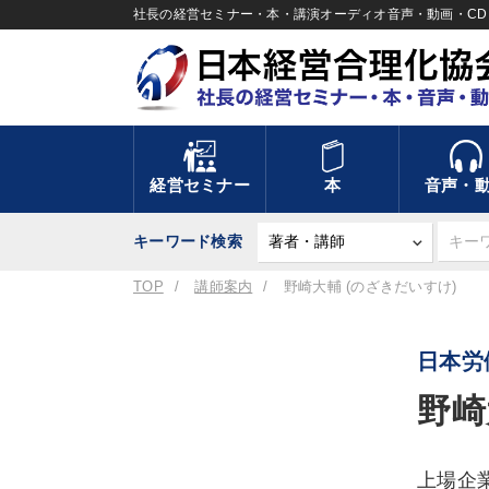
社長の経営セミナー・本・講演オーディオ音声・動画・CD＆
経営セミナー
本
音声・
キーワード検索
TOP
講師案内
野崎大輔 (のざきだいすけ)
日本労
野崎
上場企