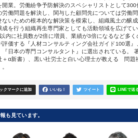
を開業。労働紛争予防解決のスペシャリストとして30
の労働問題を解決し、関与した顧問先については労働問
せないための根本的な解決策を模索し、組織風土の醸
醸成を行う組織再生専門家としても活動領域を広げてい
年以内に社員数が2倍に増員、業績が3倍になるなど多く
が評価する『人材コンサルティング会社ガイド100選
、『日本の専門コンサルタント』に選出されている。 
社＋α新書）、黒い社労士と白い心理士が教える 問題
）。
ックマークに追加
いいね！
ツイート
LINEで送
情報も見ています。