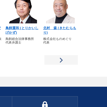
だ
鳥飼重和 (とりかいし
北村 森 (きたむらも
佐藤元相 (さと
げかず)
り)
し)
表
鳥飼総合法律事務所
株式会社ものめぐり
NNA株式会社 
代表弁護士
代表
締役