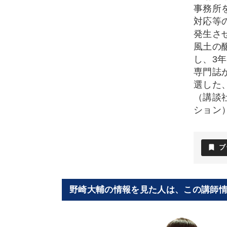
事務所
対応等
発生さ
風土の
し、3
専門誌
選した
（講談
ション
bookmark
ブ
野崎大輔の情報を見た人は、この講師