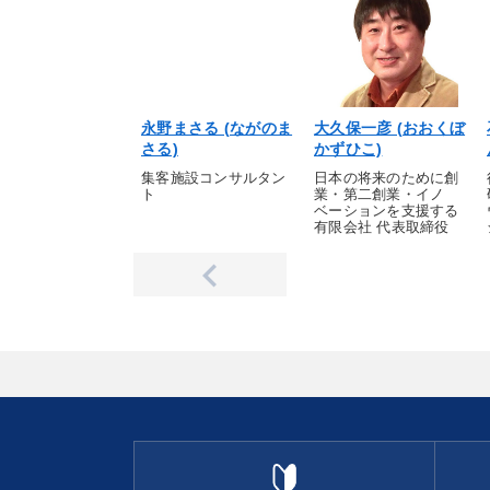
永野まさる (ながのま
大久保一彦 (おおくぼ
さる)
かずひこ)
集客施設コンサルタン
日本の将来のために創
ト
業・第二創業・イノ
ベーションを支援する
有限会社 代表取締役