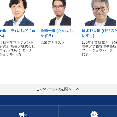
石田 淳 (いしだじゅ
高橋一喜 (たかはし
日比野大輔 (ひびの
ん)
かずき)
いすけ)
行動科学マネジメント
温泉アナリスト
100年企業研究会 代
研究所 所長／株式会社
理事／労務管理事務所
ウィルPMインターナ
フォージョウハーフ
ショナル 代表
代表
keyboard_arrow_up
このページの先頭へ