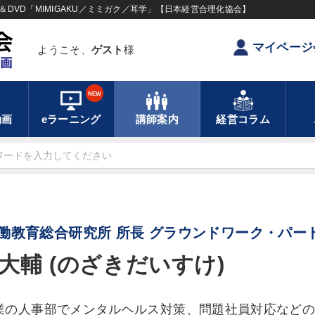
DVD「MIMIGAKU／ミミガク／耳学」【日本経営合理化協会】
マイページ
ようこそ、
ゲスト
様
NEW
動画
eラーニング
講師案内
経営コラム
働教育総合研究所 所長 グラウンドワーク・パー
大輔 (のざきだいすけ)
業の人事部でメンタルヘルス対策、問題社員対応など