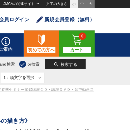
JMCAの関連サイト
文字の大きさ
小
中
大
会員ログイン
新規会員登録（無料）
0
ご案内
初めての方へ
カート
search
and検索
or検索
検索する
7年春季セミナー収録講演ＣＤ・講演ＤＶＤ・音声動画ス
略の描き方》