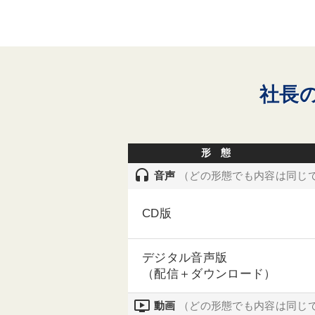
社長
形 態
headset
音声
（どの形態でも内容は同じ
CD版
デジタル音声版
（配信＋ダウンロード）
ondemand_video
動画
（どの形態でも内容は同じ