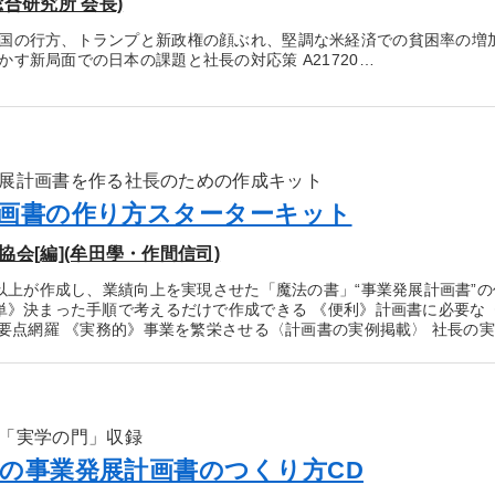
合研究所 会長)
国の行方、トランプと新政権の顔ぶれ、堅調な米経済での貧困率の増
かす新局面での日本の課題と社長の対応策 A21720…
展計画書を作る社長のための作成キット
画書の作り方スターターキット
会[編](牟田學・作間信司)
0社以上が作成し、業績向上を実現させた「魔法の書」“事業発展計画書”
簡単》決まった手順で考えるだけで作成できる 《便利》計画書に必要な
)で要点網羅 《実務的》事業を繁栄させる〈計画書の実例掲載〉 社長の実
「実学の門」収録
の事業発展計画書のつくり方CD