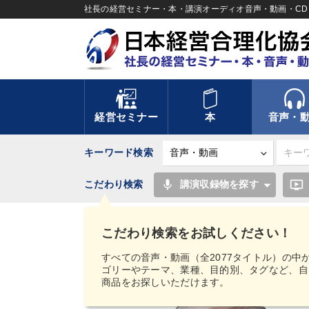
社長の経営セミナー・本・講演オーディオ音声・動画・CD＆
経営セミナー
本
音声・
キーワード検索
mic
ondemand_video
こだわり検索
講演収録物を探す
TOP
音声・動画
【MIMIGAKU／ミミガク
トリーミング／ダウンロード
社長の環境変化の捉え
こだわり検索をお試しください！
すべての音声・動画（全2077タイトル）の中
ゴリーやテーマ、業種、目的別、タグなど、自
商品をお探しいただけます。