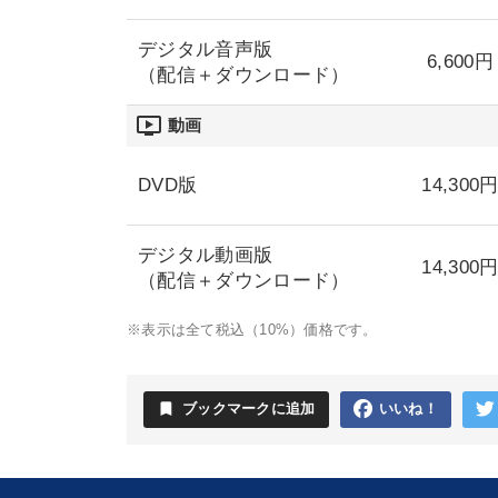
デジタル音声版
6,600円
（配信＋ダウンロード）
ondemand_video
動画
DVD版
14,300
デジタル動画版
14,300
（配信＋ダウンロード）
※表示は全て税込（10%）価格です。
bookmark
ブックマークに追加
いいね！