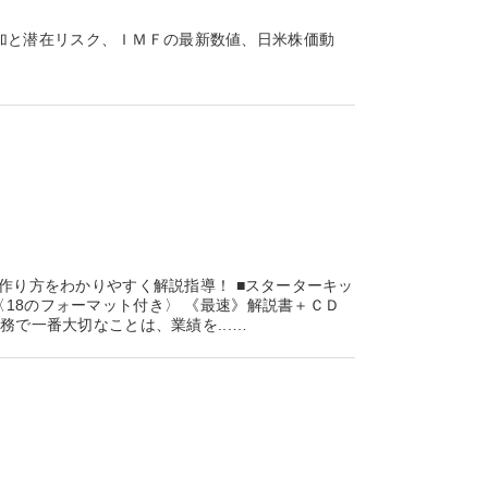
加と潜在リスク、ＩＭＦの最新数値、日米株価動
の作り方をわかりやすく解説指導！ ■スターターキッ
〈18のフォーマット付き〉 《最速》解説書＋ＣＤ
務で一番大切なことは、業績を...…