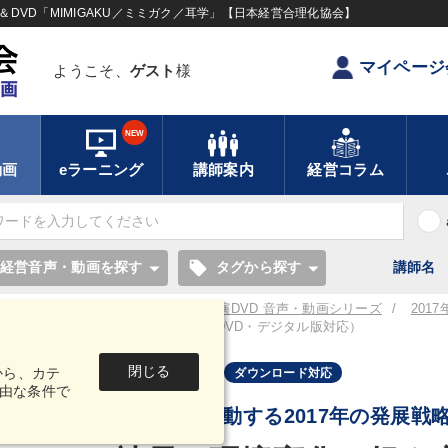
DVD「MIMIGAKU／ミミガク／耳学」【日本経営合理化協会】
マイページ
ようこそ、
ゲスト
様
NEW
動画
eラーニング
講師案内
経営コラム
local_offer
経営音声・動画を探す
タグから探す
講師名
／耳学】全国経営者セミナー講演CD・講演DVD 音声・動画シリーズ
201
方と繁栄戦略 音声・動画版（CD・DVD・デジタル版対応）
閉じる
から、カテ
音声・動画
ダウンロード対応
由な条件で
牟田 學《激動する2017年の発展戦