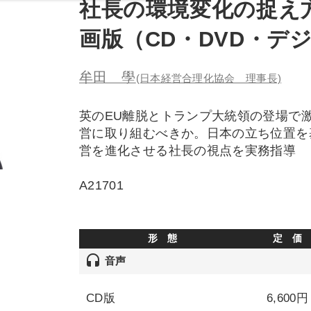
社長の環境変化の捉え
画版（CD・DVD・デ
牟田 學
(日本経営合理化協会 理事長)
英のEU離脱とトランプ大統領の登場で
営に取り組むべきか。日本の立ち位置を
営を進化させる社長の視点を実務指導
A21701
形 態
定 価
headset
音声
CD版
6,600円