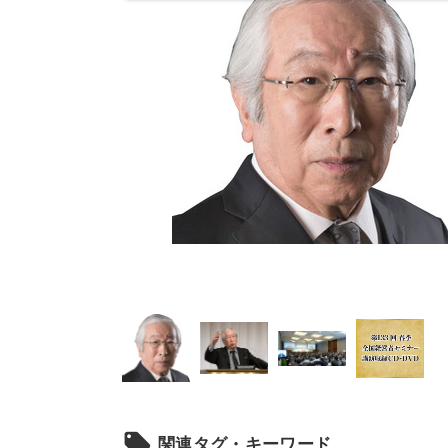
local_offer
関連タグ・キーワード