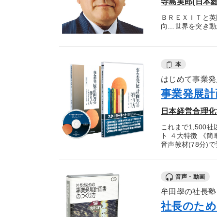
寺島実郎(日本総
ＢＲＥＸＩＴと英
向…世界を突き動
本
はじめて事業発
事業発展計
日本経営合理化協
これまで1,50
ト ４大特徴 《
音声教材(78分
音声・動画
牟田學の社長塾
社長のため