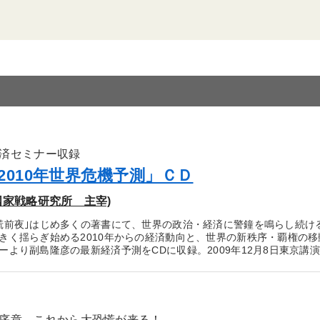
済セミナー収録
2010年世界危機予測」ＣＤ
国家戦略研究所 主宰)
慌前夜｣はじめ多くの著書にて、世界の政治・経済に警鐘を鳴らし続け
きく揺らぎ始める2010年からの経済動向と、世界の新秩序・覇権の移
ーより副島隆彦の最新経済予測をCDに収録。2009年12月8日東京講演
序章、これから大恐慌が来る！