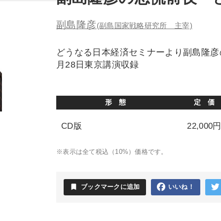
副島隆彦
(副島国家戦略研究所 主宰)
どうなる日本経済セミナーより副島隆彦の
月28日東京講演収録
形 態
定 価
CD版
22,000
※表示は全て税込（10%）価格です。
bookmark
ブックマークに追加
いいね！