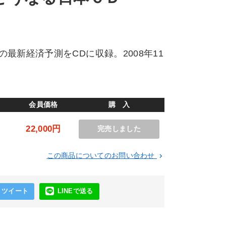
最新経済予測をCDに収録。2008年11
会員価格
購 入
円
22,000円
完売しました
この商品についてのお問い合わせ
keyboard_arrow_right
ツイート
LINEで送る