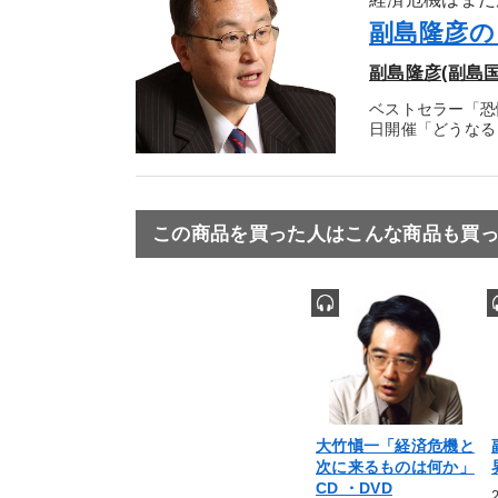
副島隆彦の
副島隆彦(副島
ベストセラー「恐
日開催「どうなる
この商品を買った人はこんな商品も買
大竹愼一「経済危機と
次に来るものは何か」
CD ・DVD