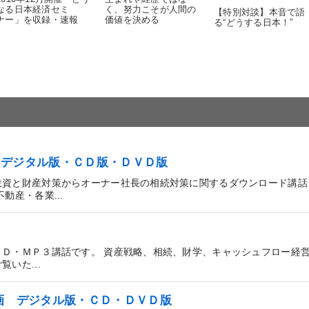
なる日本経済セミ
く、努力こそが人間の
【特別対談】本音で語
ナー」を収録・速報
価値を決める
る“どうする日本！”
 デジタル版・ＣＤ版・ＤＶＤ版
投資と財産対策からオーナー社長の相続対策に関するダウンロード講話
動産・各業...
ＶＤ・ＭＰ３講話です。 資産戦略、相続、財学、キャッシュフロー経
いた...
画 デジタル版・ＣＤ・ＤＶＤ版