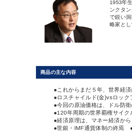
1953
ンクタン
で鋭い洞
略家とし
商品の主な内容
●これからまだ５年、世界経
●ロスチャイルド(金)vsロッ
●今回の原油価格は、ドル防
●120年周期の世界覇権サイ
●経済原理は、マネー経済から
●世銀・IMF通貨体制の終焉