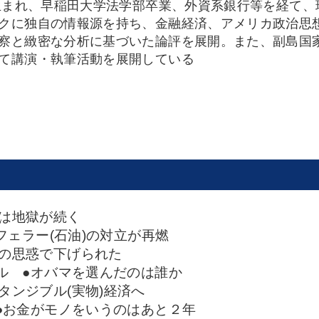
年生まれ、早稲田大学法学部卒業、外資系銀行等を経て
クに独自の情報源を持ち、金融経済、アメリカ政治思
察と緻密な分析に基づいた論評を展開。また、副島国
て講演・執筆活動を展開している
済は地獄が続く
クフェラー(石油)の対立が再燃
衛の思惑で下げられた
クル ●オバマを選んだのは誰か
タンジブル(実物)経済へ
 ●お金がモノをいうのはあと２年