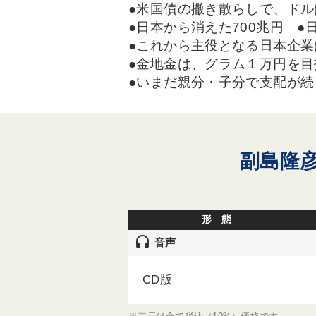
●米国債の撒き散らしで、ドル
●日本から消えた700兆円 
●これから主役となる日本企業
●金地金は、グラム１万円を目
●いまだ親分・子分で支配が
副島隆
形 態
headset
音声
CD版