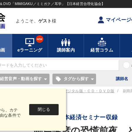
DVD「MIMIGAKU／ミミガク／耳学」【日本経営合理化協会】
マイページ
ようこそ、
ゲスト
様
NEW
動画
eラーニング
講師案内
経営コラム
local_offer
経営音声・動画を探す
タグから探す
講師名
景気・相場予測 講話音声・動画 デジタル版・ＣＤ・ＤＶＤ版
副島
音声・動画
閉じる
から、カテ
由な条件で
どうなる日本経済セミナー収録
副島隆彦の恐慌前夜 