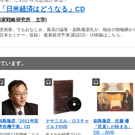
「日米経済はどうなる」CD
国家戦略研究所 主宰)
慌前夜」でもおなじみ、孤高の論客・副島隆彦氏が、独自の情報網から分
日本セミナー」収録） 最新経済予測 講話CD・USB版はこちら…
っています。
副島隆彦「2011年世
ナサニエル・ロスチャ
副島隆彦 佐藤 優
界危機予測」CD
イルドDVD
「世直しが始まる」
CD ・DVD
2010年12月開催「どう
生まれや経歴ではな