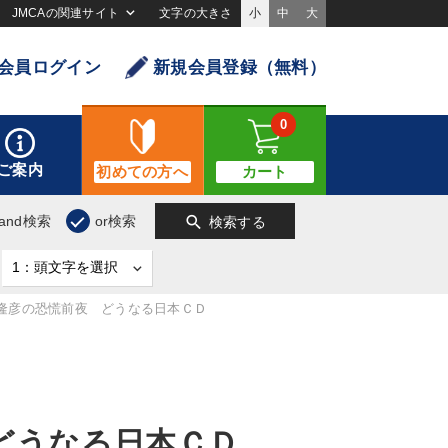
JMCAの関連サイト
文字の大きさ
小
中
大
会員ログイン
新規会員登録（無料）
0
ご案内
初めての方へ
カート
search
and検索
or検索
検索する
隆彦の恐慌前夜 どうなる日本ＣＤ
どうなる日本ＣＤ