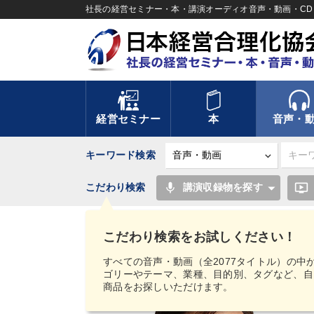
社長の経営セミナー・本・講演オーディオ音声・動画・CD＆
経営セミナー
本
音声・
キーワード検索
mic
ondemand_video
こだわり検索
講演収録物を探す
TOP
音声・動画
経営実務シリーズ
経済・
こだわり検索をお試しください！
すべての音声・動画（全2077タイトル）の中
ゴリーやテーマ、業種、目的別、タグなど、自
商品をお探しいただけます。