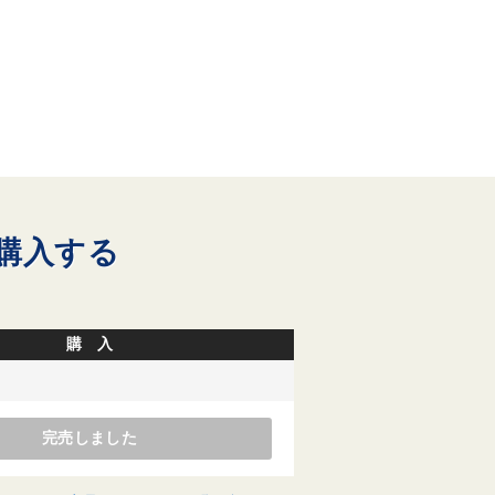
購入する
購 入
完売しました