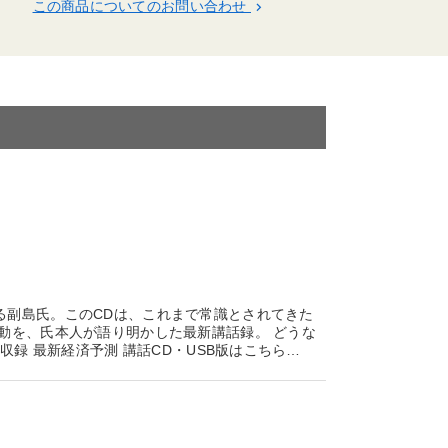
この商品についてのお問い合わせ
keyboard_arrow_right
る副島氏。このCDは、これまで常識とされてきた
動を、氏本人が語り明かした最新講話録。 どうな
収録 最新経済予測 講話CD・USB版はこちら…