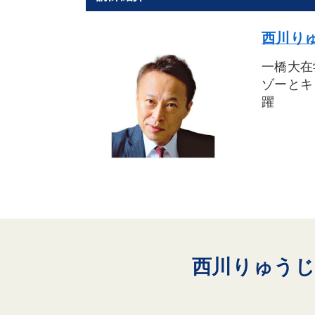
西川りゅ
一橋大在
ゾーとキ
躍
西川りゅうじ