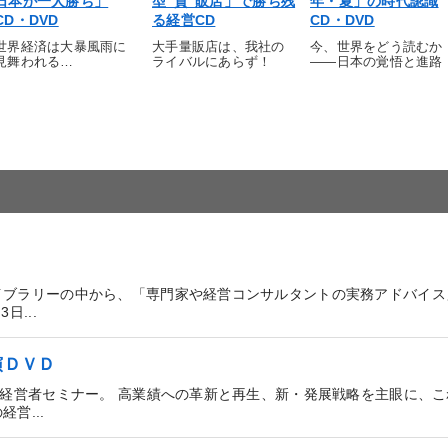
日本が一人勝ち」
型“質”販店」で勝ち残
年・夏」の時代認識
CD・DVD
る経営CD
CD・DVD
世界経済は大暴風雨に
大手量販店は、我社の
今、世界をどう読むか
見舞われる…
ライバルにあらず！
――日本の覚悟と進路
イブラリーの中から、「専門家や経営コンサルタントの実務アドバイス
...
演ＤＶＤ
国経営者セミナー。 高業績への革新と再生、新・発展戦略を主眼に、
営...