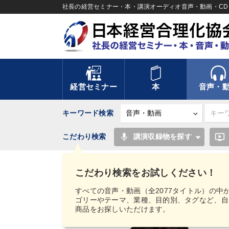
社長の経営セミナー・本・講演オーディオ音声・動画・CD＆
経営セミナー
本
音声・
キーワード検索
mic
ondemand_video
こだわり検索
講演収録物を探す
TOP
音声・動画
【MIMIGAKU／ミミガク
うじん「元気な会社の創り方」CD・DVD
こだわり検索をお試しください！
すべての音声・動画（全2077タイトル）の中
ゴリーやテーマ、業種、目的別、タグなど、自
商品をお探しいただけます。