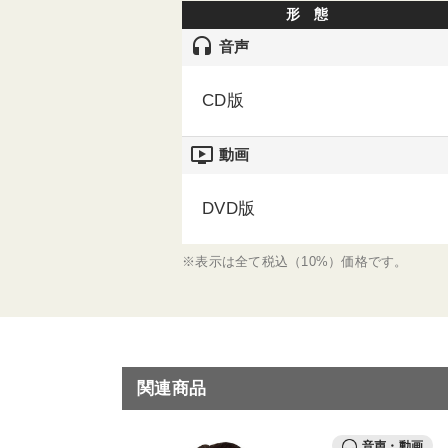
形 態
headset
音声
CD版
ondemand_video
動画
DVD版
※表示は全て税込（10%）価格です。
関連商品
音声・動画