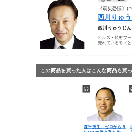
《震災恐慌》に
西川りゅう
西川りゅうじん
ヒルズ・焼酎ブー
売れているモノとサ
この商品を買った人はこんな商品も買
森平茂生「ゼロから３