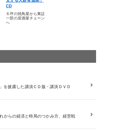
支える人財育成術」
CD
６坪の焼鳥屋から東証
一部の居酒屋チェーン
へ
」を披露した講演ＣＤ版・講演ＤＶＤ
これからの経済と時局のつかみ方、経営戦