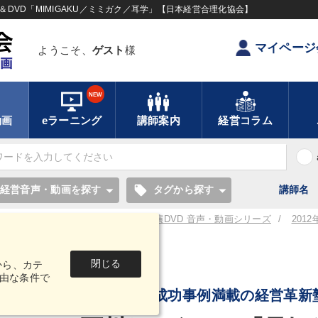
DVD「MIMIGAKU／ミミガク／耳学」【日本経営合理化協会】
マイページ
ようこそ、
ゲスト
様
NEW
動画
eラーニング
講師案内
経営コラム
local_offer
経営音声・動画を探す
タグから探す
講師名
／耳学】全国経営者セミナー講演CD・講演DVD 音声・動画シリーズ
201
閉じる
から、カテ
音声・動画
由な条件で
社長必聴！成功事例満載の経営革新