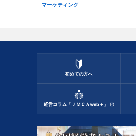
マーケティング
初めての方へ
経営コラム「ＪＭＣＡweb＋」
open_in_new