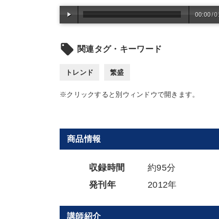
00:00
/
0
local_offer
関連タグ・キーワード
トレンド
繁盛
※クリックすると別ウィンドウで開きます。
商品情報
収録時間
約95分
発刊年
2012年
講師紹介