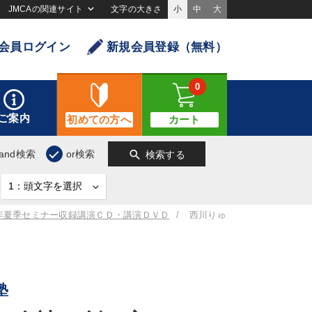
JMCAの関連サイト
文字の大きさ
小
中
大
会員ログイン
新規会員登録（無料）
0
ご案内
初めての方へ
カート
search
and検索
or検索
検索する
2年夏季セミナー収録講演ＣＤ・講演ＤＶＤ
西川りゅ
塾