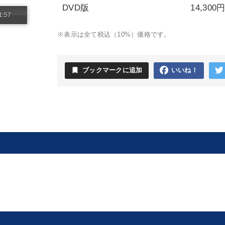
DVD版
14,300
1:57
※表示は全て税込（10%）価格です。
bookmark
ブックマークに追加
いいね！