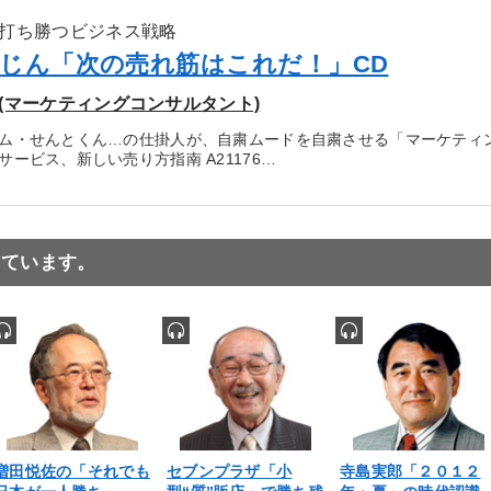
打ち勝つビジネス戦略
じん「次の売れ筋はこれだ！」CD
(マーケティングコンサルタント)
ム・せんとくん…の仕掛人が、自粛ムードを自粛させる「マーケティ
ービス、新しい売り方指南 A21176…
っています。
増田悦佐の「それでも
セブンプラザ「小
寺島実郎「２０１２