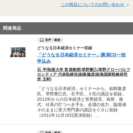
この商品についてのお問い合わせ
keyboard_arrow_right
関連商品
音声・動画
どうなる日本経済セミナー収録
「どうなる日本経済セミナー」講演CD一括
申込み
石 平(拓殖大学 客員教授)草野豊己(草野グローバルフ
ロンティア 代表取締役)副島隆彦(副島国家戦略研究
所 主幹)
「どうなる日本経済」セミナーから、副島隆彦
氏、草野豊己氏、石平氏…３氏の講話を収録。
2012年からの日本経済と世界経済、為替、株
式、社長の打つべき手を、会場の迫力、臨場感
そのままに実力専門家の講話をＣＤに収録
（2011年11月18日講演収録）…
音声・動画