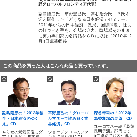
野グローバルフロンティア代表)
副島隆彦氏、草野豊己氏、藻谷浩介氏…３氏を
迎え開催した「どうなる日本経済」セミナー。
2011年からの日本経済、政局、国際問題、社長
の打つべき手を、会場の迫力、臨場感そのまま
に実力専門家の名講話をＣＤに収録（2010年12
月8日講演収録）…
この商品を買った人はこんな商品も買っています。
副島隆彦の「2012年後
草野豊己の「グローバ
深谷幸司の「2012年
半・日本経済のゆく
ルマネーで読み解く世
為替相場の展望」CD
え」CD
界経済」CD
ユーロマネー誌「為替
長期予測」部門にて、
やらせの景気回復にダ
ジョージソロスのファ
5年連続で顧客が選ぶ
マされるな！ 世界覇
ンドに最も信頼され