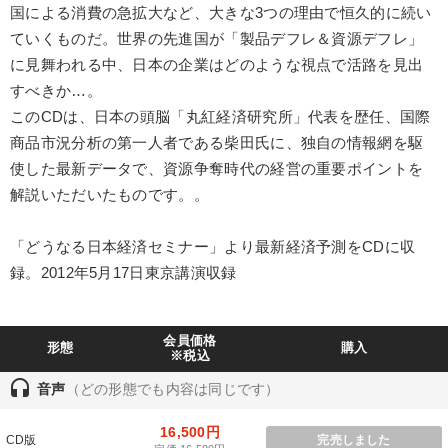
国による消費の急拡大など、大きな3つの理由で恒久的に続い
製造業
卸売・小売・飲食業
建設・不動産業
ていくものだ。世界の先進国が「製品デフレ＆資源デフレ」
に見舞われる中、日本の企業はどのような視点で活路を見出
IT・サービス・金融業
コンサルタント
専門家
すべきか…。
このCDは、日本の頭脳「丸紅経済研究所」代表を歴任、国際
キーワード
商品市況分析の第一人者である柴田氏に、独自の情報網を駆
使した最新データで、資源争奪時代の経営の重要ポイントを
ドラッカー
相続・事業承継
プレゼン
銀行交渉
解説いただいたものです。。
賃金制度
女性経営者
「どうなる日本経済セミナー」より最新経済予測をCDに収
録。2012年5月17日東京講演収録
※「更新」を押すと「テーマ」「キーワード」を更新いただけます。
経営音声・動画を探す
ondemand_video
refresh
更新する
会員価格
形態
購入
※税込
全国経営者セミナー収録物以外の経営教材（全762タイトル）からお探
headset
音声
（どの形態でも内容は同じです）
しいただけます
16,500円
カテゴリー
CD版
完売しました