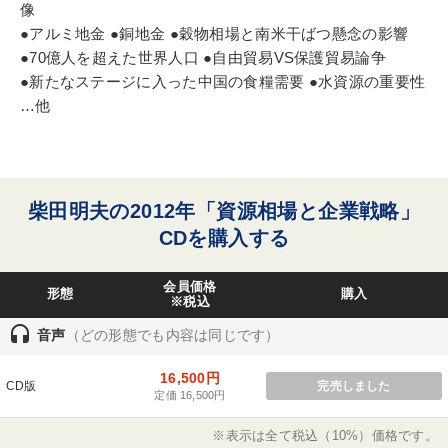
像
●アルミ地金 ●銅地金 ●穀物相場と南米干ばつ懸念の影響
●70億人を超えた世界人口 ●自由貿易VS保護貿易論争
●新たなステージに入った中国の食糧需要 ●水資源の重要性
…他
柴田明夫の2012年「資源相場と企業戦略」
CDを購入する
会員価格
形態
購入
※税込
headset
音声
（どの形態でも内容は同じです）
16,500円
CD版
完売しました
定価 16,500円
※表示は全て税込（10%）価格です。