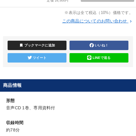
定価 16,500円
※表示は全て税込（10%）価格です。
147回春季大会
148回夏季大会
【2月】音声・映像
この商品についてのお問い合わせ
keyboard_arrow_right
井上和弘の財務力UP
後継社長・アトツギ
組織と人を動かすマネジメント力を磨く
bookmark
ブックマークに追加
いいね！
2026年夏季全国経営者セミナー収録講演ＣＤ・講演ＤＶＤ・デジ
タル版（音声／動画ストリーミング・ダウンロード）
ツイート
LINEで送る
改善・生産性向上
売上直結の営業力や販売力を獲得する
成功哲学・人間学
企業戦略に学ぶ
商品情報
全国経営者セミナー収録〈売れ筋・人気ランキング〉＆新刊・好
評講話
形態
音声CD 1巻、専用資料付
目的別
収録時間
約78分
業績を伸ばしたい
経営体系を学びたい
発想力を磨きたい