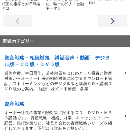
№1
権国の推移と対日戦略
た、唯一の邦人・金融
とは
キーマン
関連カテゴリー
資産戦略・相続対策 講話音声・動画 デジタ
ル版・ＣＤ版・ＤＶＤ版
岩佐孝彦、幸田昌則、若林栄四をはじめとした投資と財産
対策からオーナー社長の相続対策に関するダウンロード講
話、ストリーミングなどのデジタル版と講演ＣＤ・講演Ｄ
ＶＤ版のご案内。 経済・株式・不動産・各業...
資産戦略
オーナー社長の事業相続対策に関するＣＤ・ＤＶＤ・ＭＰ
３講話です。 資産戦略、相続、財学、キャッシュフロー
経営、銀行対策など…社長と会社の資産戦略シリーズを紹
介しております。下記より詳細をご覧いた...