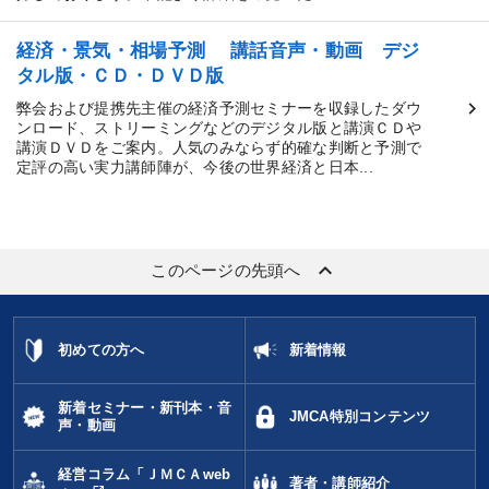
経済・景気・相場予測 講話音声・動画 デジ
タル版・ＣＤ・ＤＶＤ版
弊会および提携先主催の経済予測セミナーを収録したダウ
ンロード、ストリーミングなどのデジタル版と講演ＣＤや
講演ＤＶＤをご案内。人気のみならず的確な判断と予測で
定評の高い実力講師陣が、今後の世界経済と日本...
keyboard_arrow_up
このページの先頭へ
初めての方へ
新着情報
新着セミナー・新刊本・音
JMCA特別コンテンツ
声・動画
経営コラム「ＪＭＣＡweb
著者・講師紹介