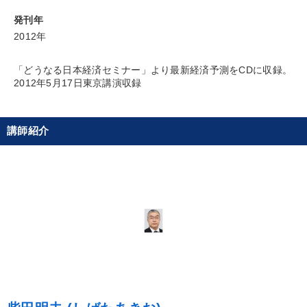
発刊年
財務・数字力の向上
新事業・新商品づくり
2012年
財務・数字力の向上
「どうなる日本経済セミナー」より最新経済予測をCDに収録。
2012年5月17日東京講演収録
キーワード
講師紹介
株式投資
老舗企業
SDGs
ビジネスモデル
教育
稲盛和夫
※「更新」を押すと「カテゴリー」「目的別」「キーワード」を更新いただけます。
タグから探す
local_offer
refresh
更新する
すべての音声・動画（全2077タイトル）からお探しいただけます
タグ・キーワード