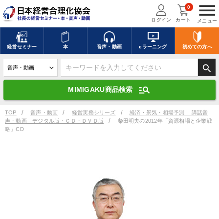
menu
0
ログイン
カート
メニュー
キーワードを入力して探す
edit
経営
セミナー
本
音声・動画
eラーニング
初めての方
へ
search
デジタル版対応のみ検索結果に表示する
manage_search
MIMIGAKU商品検索
search
上記の条件で検索
TOP
音声・動画
経営実務シリーズ
経済・景気・相場予測 講話音
声・動画 デジタル版・ＣＤ・ＤＶＤ版
柴田明夫の2012年「資源相場と企業戦
略」CD
講演収録物を探す
mic
refresh
更新する
全国経営者セミナー講演収録物（全1315タイトル）からお探しいただけ
ます
カテゴリー