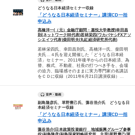
どうなる日本経済セミナー収録
「どうなる日本経済セミナー」講演CD一括
申込み
髙橋洋一(（元）金融庁顧問・嘉悦大学教授)幸田昌
則(ネットワーク88代表)若林栄四(ワカバヤシFXアソ
シエイツ代表)柴田明夫(丸紅経済研究所代表)
若林栄四氏、幸田昌則氏、高橋洋一氏、柴田明
夫氏…４氏を迎え開催した「どうなる日本経
済」セミナー。2011年後半からの日本経済、為
替、株式、不動産、社長の打つべき手を、会場
の迫力、臨場感そのままに実力専門家の名講話
をＣＤに収録（2011年6月21日講演収録）…
音声・動画
副島隆彦氏、草野豊己氏、藻谷浩介氏 どうなる日
本経済セミナー収録
「どうなる日本経済セミナー」講演CD一括
申込み
藻谷浩介(日本政策投資銀行 地域振興グループ参事
役)副島隆彦(副島国家戦略研究所 主宰)草野豊己(草