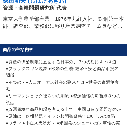
柴田明夫 (しばたあきお)
資源・食糧問題研究所 代表
話し方
テレビ・ネットで話題
歴史に学ぶ
M&A
東京大学農学部卒業。1976年丸紅入社。鉄鋼第一本
松下幸之助
労務問題・人事対策
女性経営者
部、調査部、業務部に移り産業調査チーム長などを
経た後、02年丸紅経済研究所主席研究員、04年副所
仕事術・ビジネスハック
対談・座談会
AI
長、06年4月代表を経て、11年10月より現職。ま
た、経済企画庁「環境・エネルギー・食料問題研究
商品の主な内容
ブランディング
大竹愼一
営業力強化
プロ経営者
会」委員や、農林水産省「食料・農業・農村政策審
議会」臨時委員等の公職を、歴任。
ベンチャー
インバウンド
繁盛
経済予測
●資源の供給制限に直面する日本の、３つの対応すべき道
この間、東京外国語大学、早稲田大学、九州大学等
●ブラックスワン現象 ●欧米の金融･経済不安と商品市況の
労務問題・リスク対策
未来先見
金利
デザイン
の非常勤講師や東京大学教授も務める。著書に、
関係
「資源インフレ」「食糧争奪」「水戦争」「商社の
●４つのR ●人口オーナス社会の到来とは ●世界の資源争奪
コミュニケーション
伝統・文化
戦
新実像」など多数ある。
●リーマンショック後３つの潮流 ●資源価格の均衡点３つの
※「更新」を押すと「タグ・キーワード」を更新いただけます。
視点
●資源価格や商品相場を考える上で、中国は何が問題なのか
●原油は、欧州問題とイラン核開発疑惑で100ドルの攻防
●ウラン ●非在来天然ガス ●米国発のシェールガス革命の実