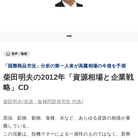
優秀各社の智恵と戦略
事業家のロマンと経営
若手異才経営者の発想
専門家のアドバイス
リーダーの器量を学ぶ
テーマ
音声・動画
「国際商品市況」分析の第一人者が高騰相場の今後を予測
【1月】音声・映像
「儲けの本質」を突く
柴田明夫の2012年「資源相場と企業戦
147回春季大会
経済・景気・相場予測
略」CD
2025年春季全国経営者セミナー収録講演ＣＤ・講演ＤＶＤ・デジ
タル版（音声／動画ストリーミング・ダウンロード）
柴田明夫
(資源・食糧問題研究所 代表)
改善・生産性向上
原油、鉱物、穀物、食糧、水など、あらゆる資源の相場が暴
騰している。
業種
この現象は、投機マネーによる一過性のものではなく、新興